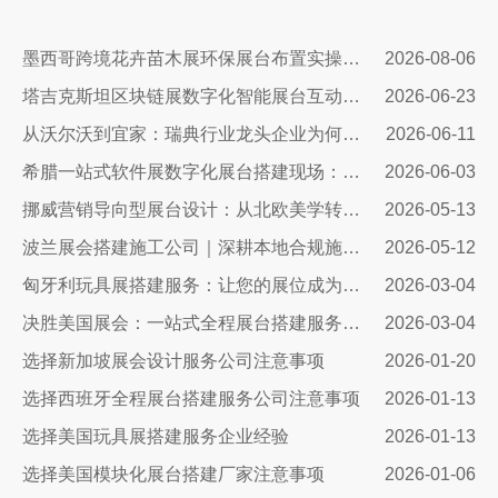
墨西哥跨境花卉苗木展环保展台布置实操指南：避开行业骗局，靠绿色展台拿下北美花卉订单
2026-08-06
塔吉克斯坦区块链展数字化智能展台互动区全方案：高转化、可溯源、适配中亚数字市场的展台搭建指南
2026-06-23
从沃尔沃到宜家：瑞典行业龙头企业为何信赖我们的展台设计？
2026-06-11
希腊一站式软件展数字化展台搭建现场：科技赋能出海，打造欧洲数字展示新标杆
2026-06-03
挪威营销导向型展台设计：从北欧美学转化为商业增长
2026-05-13
波兰展会搭建施工公司｜深耕本地合规施工，助力中国企业高效出海参展
2026-05-12
匈牙利玩具展搭建服务：让您的展位成为布达佩斯最闪亮的明星
2026-03-04
决胜美国展会：一站式全程展台搭建服务，如何助您抢占市场先机
2026-03-04
选择新加坡展会设计服务公司注意事项
2026-01-20
选择西班牙全程展台搭建服务公司注意事项
2026-01-13
选择美国玩具展搭建服务企业经验
2026-01-13
选择美国模块化展台搭建厂家注意事项
2026-01-06