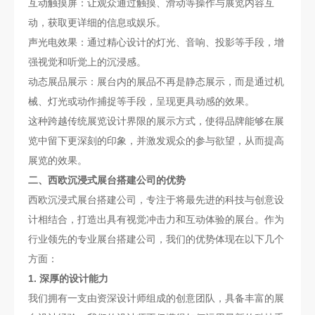
互动触摸屏：让观众通过触摸、滑动等操作与展览内容互
动，获取更详细的信息或娱乐。
声光电效果：通过精心设计的灯光、音响、投影等手段，增
强视觉和听觉上的沉浸感。
动态展品展示：展台内的展品不再是静态展示，而是通过机
械、灯光或动作捕捉等手段，呈现更具动感的效果。
这种跨越传统展览设计界限的展示方式，使得品牌能够在展
览中留下更深刻的印象，并激发观众的参与欲望，从而提高
展览的效果。
二、西欧沉浸式展台搭建公司的优势
西欧沉浸式展台搭建公司，专注于将最先进的科技与创意设
计相结合，打造出具有视觉冲击力和互动体验的展台。作为
行业领先的专业展台搭建公司，我们的优势体现在以下几个
方面：
1. 深厚的设计能力
我们拥有一支由资深设计师组成的创意团队，具备丰富的展