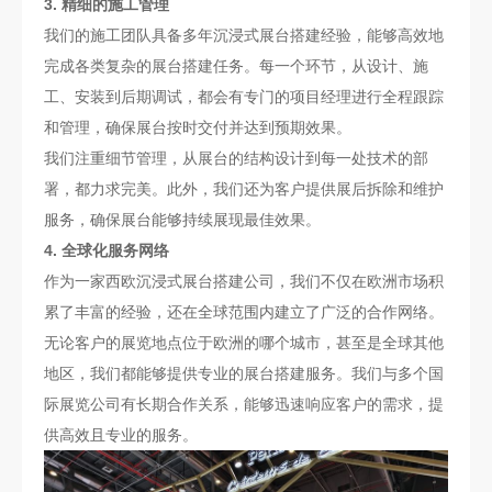
3. 精细的施工管理
我们的施工团队具备多年沉浸式展台搭建经验，能够高效地
完成各类复杂的展台搭建任务。每一个环节，从设计、施
工、安装到后期调试，都会有专门的项目经理进行全程跟踪
和管理，确保展台按时交付并达到预期效果。
我们注重细节管理，从展台的结构设计到每一处技术的部
署，都力求完美。此外，我们还为客户提供展后拆除和维护
服务，确保展台能够持续展现最佳效果。
4. 全球化服务网络
作为一家西欧沉浸式展台搭建公司，我们不仅在欧洲市场积
累了丰富的经验，还在全球范围内建立了广泛的合作网络。
无论客户的展览地点位于欧洲的哪个城市，甚至是全球其他
地区，我们都能够提供专业的展台搭建服务。我们与多个国
际展览公司有长期合作关系，能够迅速响应客户的需求，提
供高效且专业的服务。