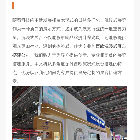
随着科技的不断发展和展示形式的日益多样化，沉浸式展览
作为一种新兴的展示方式，逐渐成为展览行业的一股重要力
量。沉浸式展台不仅能够帮助品牌提升曝光度，还能够提供
观众更加生动、深刻的体验感。作为专业的
西欧沉浸式展台
搭建公司
，我们致力于为客户提供创新、专业和高效的展览
搭建服务。本文将从多角度探讨西欧沉浸式展台搭建的特
点、优势以及我们如何为客户提供量身定制的展台搭建方
案。