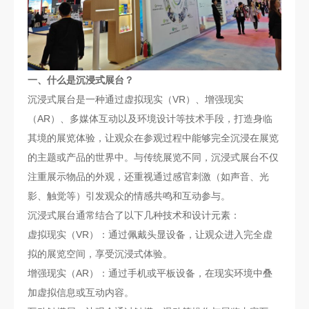
一、什么是沉浸式展台？
沉浸式展台是一种通过虚拟现实（VR）、增强现实
（AR）、多媒体互动以及环境设计等技术手段，打造身临
其境的展览体验，让观众在参观过程中能够完全沉浸在展览
的主题或产品的世界中。与传统展览不同，沉浸式展台不仅
注重展示物品的外观，还重视通过感官刺激（如声音、光
影、触觉等）引发观众的情感共鸣和互动参与。
沉浸式展台通常结合了以下几种技术和设计元素：
虚拟现实（VR）：通过佩戴头显设备，让观众进入完全虚
拟的展览空间，享受沉浸式体验。
增强现实（AR）：通过手机或平板设备，在现实环境中叠
加虚拟信息或互动内容。