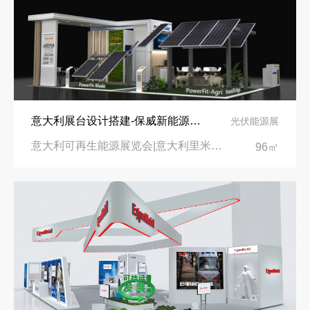
意大利展台设计搭建-保威新能源在意大利里米尼会展中心推出最新产品-中励展览设计策划公司
光伏能源展
意大利可再生能源展览会|意大利里米尼会展中心
96㎡