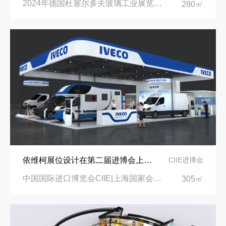
2024年德国杜塞尔多夫玻璃工业展览会Glasstec|德国杜塞尔多夫会展中心
280㎡
依维柯展位设计在第二届进博会上吸引万千瞩目
CIIE进博会
中国国际进口博览会CIIE|上海国家会展中心
305㎡