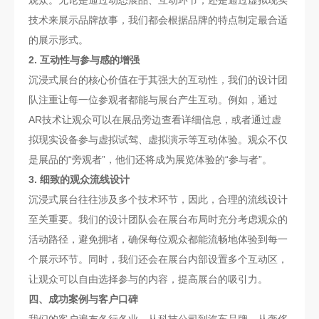
技术来展示品牌故事，我们都会根据品牌的特点制定最合适
的展示形式。
2. 互动性与参与感的增强
沉浸式展台的核心价值在于其强大的互动性，我们的设计团
队注重让每一位参观者都能与展台产生互动。例如，通过
AR技术让观众可以在展品旁边查看详细信息，或者通过虚
拟现实设备参与虚拟试驾、虚拟演示等互动体验。观众不仅
是展品的“旁观者”，他们还将成为展览体验的“参与者”。
3. 细致的观众流线设计
沉浸式展台往往涉及多个技术环节，因此，合理的流线设计
至关重要。我们的设计团队会在展台布局时充分考虑观众的
活动路径，避免拥堵，确保每位观众都能流畅地体验到每一
个展示环节。同时，我们还会在展台内部设置多个互动区，
让观众可以自由选择参与的内容，提高展台的吸引力。
四、成功案例与客户口碑
我们的客户遍布各行各业，从科技公司到汽车品牌，从奢侈