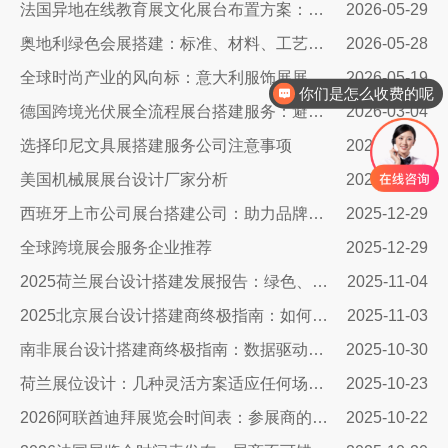
法国异地在线教育展文化展台布置方案：兼顾品牌质感与引流转化
2026-05-29
奥地利绿色会展搭建：标准、材料、工艺与落地全解
2026-05-28
全球时尚产业的风向标：意大利服饰展展台设计公司
2026-05-19
你们是怎么收费的呢
德国跨境光伏展全流程展台搭建服务：避坑指南+落地实操，搞定合规与吸睛双核心
2026-03-04
选择印尼文具展搭建服务公司注意事项
2026-01-05
美国机械展展台设计厂家分析
2026-01-04
西班牙上市公司展台搭建公司：助力品牌腾飞的关键合作伙伴
2025-12-29
全球跨境展会服务企业推荐
2025-12-29
2025荷兰展台设计搭建发展报告：绿色、智能与沉浸式体验引领未来
2025-11-04
2025北京展台设计搭建商终极指南：如何避开三大陷阱让展会投入物超所值
2025-11-03
南非展台设计搭建商终极指南：数据驱动策略引爆展会ROI​​
2025-10-30
荷兰展位设计：几种灵活方案适应任何场地需求
2025-10-23
2026阿联酋迪拜展览会时间表：参展商的终极战略指南
2025-10-22