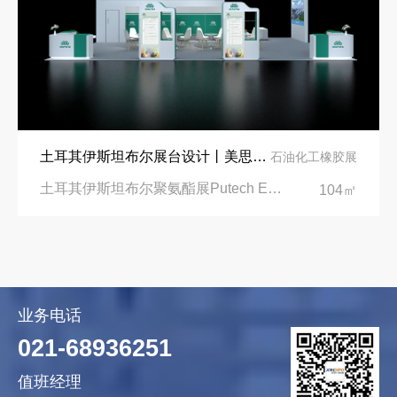
土耳其伊斯坦布尔展台设计丨美思德创新产品，打造聚氨酯行业标杆
石油化工橡胶展
土耳其伊斯坦布尔聚氨酯展Putech Eurasia|土耳其国际会展中心
104㎡
业务电话
021-68936251
值班经理