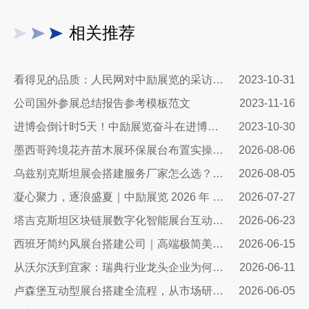
相关推荐
看得见的品质：人民网对中励展览的采访报道
2023-10-31
公司国外参展总结报告参考模板范文
2023-11-16
进博会倒计时5天！中励展览奋斗在进博会开幕式之前！
2023-10-30
墨西哥跨境花卉苗木展环保展台布置实操指南：避开行业骗局，靠绿色展台拿下北美花卉订单
2026-08-06
乌兹别克斯坦展会搭建服务厂家怎么选？避开行业乱象，实地工厂服务商才是参展标配
2026-08-05
凝心聚力，逐浪盛夏｜中励展览 2026 年 7 月莫干山三日团建之旅圆满收官
2026-07-27
塔吉克斯坦区块链展数字化智能展台互动区全方案：高转化、可溯源、适配中亚数字市场的展台搭建指南
2026-06-23
西班牙简约风展台搭建公司｜高端极简美学，打造欧洲展会专属展示空间
2026-06-15
从沃尔沃到宜家：瑞典行业龙头企业为何信赖我们的展台设计？
2026-06-11
卢森堡互动型展台搭建全流程，从市场研判、方案设计、技术落地……
2026-06-05