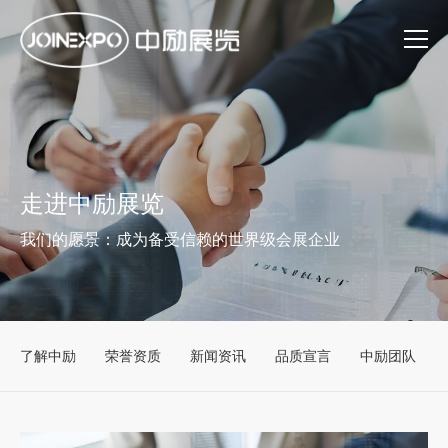
走进中励展览
我们的愿景：成为备受信赖的世界级会展企业
了解中励
荣誉资质
新闻资讯
品质宣言
中励团队