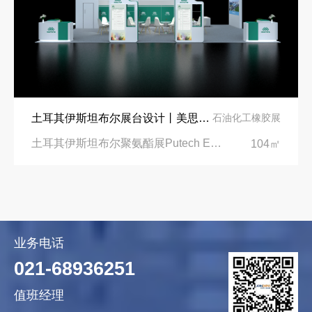
土耳其伊斯坦布尔展台设计丨美思德创新产品，打造聚氨酯行业标杆
石油化工橡胶展
土耳其伊斯坦布尔聚氨酯展Putech Eurasia|土耳其国际会展中心
104㎡
业务电话
021-68936251
值班经理