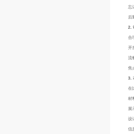
忘
后
2
合
开
流
焦
3
在
材
展
设
信