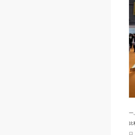
一
比
口