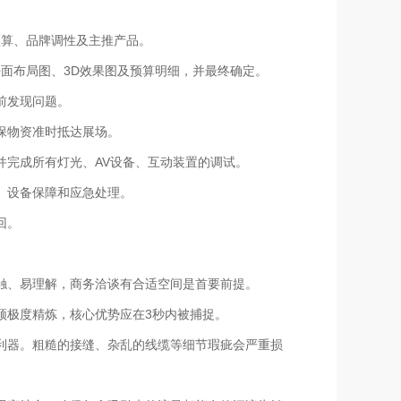
预算、品牌调性及主推产品。
平面布局图、3D效果图及预算明细，并最终确定。
前发现问题。
保物资准时抵达展场。
并完成所有灯光、AV设备、互动装置的调试。
、设备保障和应急处理。
回。
触、易理解，商务洽谈有合适空间是首要前提。
须极度精炼，核心优势应在3秒内被捕捉。
利器。粗糙的接缝、杂乱的线缆等细节瑕疵会严重损