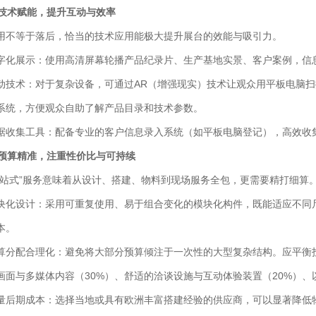
. 技术赋能，提升互动与效率
用不等于落后，恰当的技术应用能极大提升展台的效能与吸引力。
字化展示：使用高清屏幕轮播产品纪录片、生产基地实景、客户案例，信
动技术：对于复杂设备，可通过AR（增强现实）技术让观众用平板电脑
系统，方便观众自助了解产品目录和技术参数。
据收集工具：配备专业的客户信息录入系统（如平板电脑登记），高效收
. 预算精准，注重性价比与可持续
一站式”服务意味着从设计、搭建、物料到现场服务全包，更需要精打细算
块化设计：采用可重复使用、易于组合变化的模块化构件，既能适应不同
本。
算分配合理化：避免将大部分预算倾注于一次性的大型复杂结构。应平衡投
画面与多媒体内容（30%）、舒适的洽谈设施与互动体验装置（20%）、
量后期成本：选择当地或具有欧洲丰富搭建经验的供应商，可以显著降低