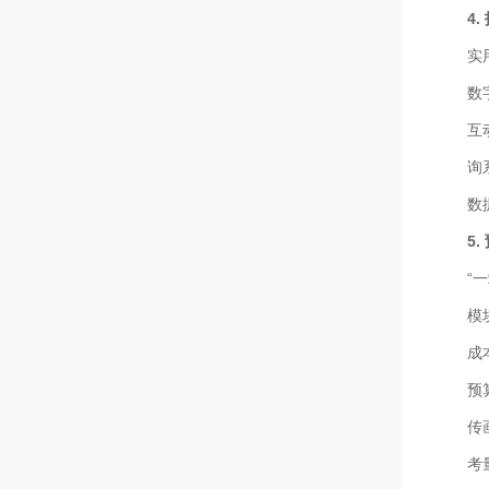
4
实
数
互
询
数
5
“
模
成
预
传
考