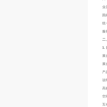
业
因
统
服
二
1
展
展
产
说
高
空
互