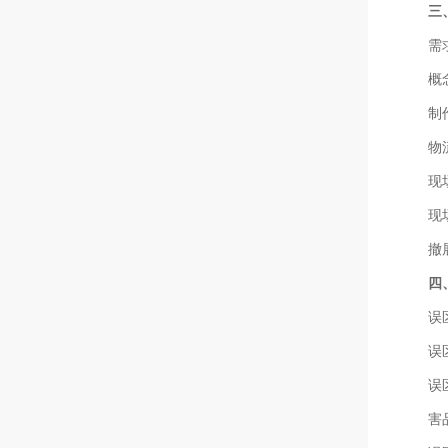
三
需
概
制
物
现
现
撤
四
误
误
误
害