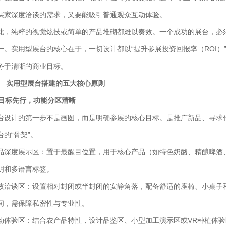
买家深度洽谈的需求，又要能吸引普通观众互动体验。
此，纯粹的视觉炫技或简单的产品堆砌都难以奏效。一个成功的展台，必
一。实用型展台的核心在于，一切设计都以“提升参展投资回报率（ROI
务于清晰的商业目标。
、 实用型展台搭建的五大核心原则
. 目标先行，功能分区清晰
台设计的第一步不是画图，而是明确参展的核心目标。是推广新品、寻求
台的“骨架”。
品深度展示区：置于最醒目位置，用于核心产品（如特色奶酪、精酿啤酒
明和多语言标签。
效洽谈区：设置相对封闭或半封闭的安静角落，配备舒适的座椅、小桌子
间，需保障私密性与专业性。
动体验区：结合农产品特性，设计品鉴区、小型加工演示区或VR种植体验