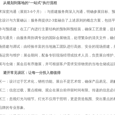
、 从规划到落地的“一站式”执行流程
求深度沟通（展前3-6个月）：与搭建服务商深入沟通，明确参展目标、
念设计与方案确认：服务商提供2-3套融合了上述原则的概念方案，包括
作与预搭建：在工厂内进行主要结构的预制和预组装，确保工艺质量，提
流与通关：由服务商协调专业的国际会展物流，处理繁杂的清关文件，确
场搭建与调试：由经验丰富的当地施工团队进行高效、安全的现场搭建，
场运营与维护：展会期间，配备专职现场经理或技术人员，负责展台维护
展与仓储：展会后有序撤展，并可根据客户需求安排物资的当地仓储或运
、 避开常见误区：让每一分投入都值得
区一：设计过于艺术化，牺牲功能。展台不是艺术馆，确保产品易见、易
区二：信息过载，重点模糊。观众在展台前停留时间有限。传递的信息必
区三：忽视灯光与细节。灯光不仅用于照明，更是营造氛围、突出重点的
品牌的专业形象。