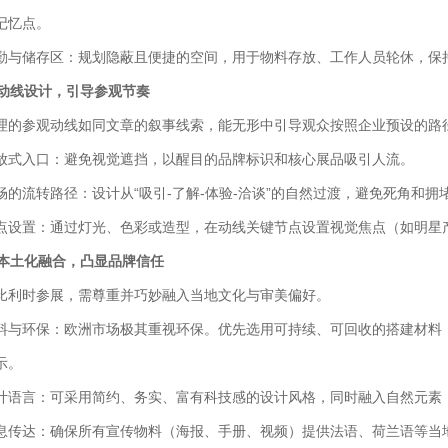
记忆点。
勤与储存区：规划隐蔽且便捷的空间，用于物料存放、工作人员轮休，保
. 动线设计，引导参观节奏
理的参观动线如同文章的叙事线索，能无形中引导观众按照企业预设的路
放式入口：避免视觉遮挡，以醒目的品牌标识和核心展品吸引人流。
畅的流转路径：设计从“吸引-了解-体验-洽谈”的自然过渡，避免死角和
点设置：通过灯光、色彩或造型，在动线关键节点设置视觉焦点（如明星
. 本土化融合，凸显品牌信任
比利时参展，需尊重并巧妙融入当地文化与审美偏好。
料与环保：欧洲市场极其重视环保。优先选用可持续、可回收的搭建材料
示。
计语言：可采用简约、务实、富有科技感的设计风格，同时融入自然元素
息传达：确保所有宣传物料（海报、手册、视频）提供法语、荷兰语等当