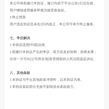
本公司有权修订本协议，修订内容于平台公告
日后生效。
1
用户继续使用服务即视为接受新条款。
终止情形
2
用户违反协议且未在
日内改正，本公司可单方终止服务。
2
七
、争议解决
本协议适用
中国
法律。
1
[
]
因履行本协议产生的争议，双方应友好协商；协商未果，
2
任何一方可向
公司所在地
有管辖权的人民法院提起诉讼。
[
]
八
、其他条款
本协议与平台其他政策冲突时，以本协议为准。
1
本协议条款部分无效不影响其余条款效力。
2