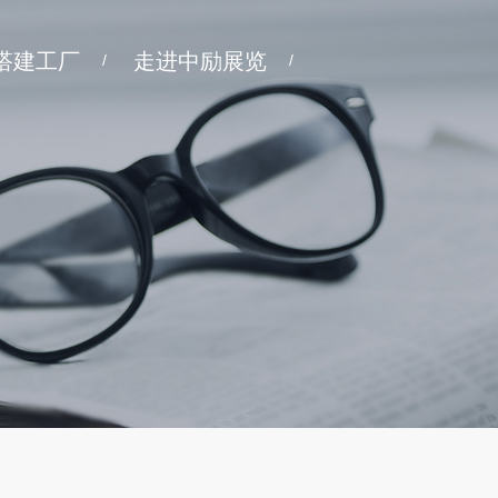
搭建工厂
走进中励展览
/
/