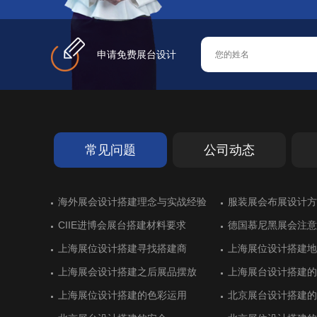
申请免费展台设计
常见问题
公司动态
德国艾森超过十年历史的展览搭建
海外展会设计搭建理念与实战经验
斯里兰卡亮相进博会展台设计
德国斯图加特橡胶展展台搭建
德国艾森超过十年历史的展览搭建
海外展会设计搭建理念与实战经验
展位搭建出彩：德国
服装展会布展设计方
墨西哥展台设计搭建
化工企业展台设计不
展位搭建出彩：德国
服装展会布展设计方
展
展
CIIE进博会展台搭建材料要求
黄石开发区展位设计搭建顺利
CIIE进博会展台搭建材料要求
德国慕尼黑展会注意
湖北商务厅展台设计
德国慕尼黑展会注意
慕尼黑国际电子展会的展台搭建制作
德国纽伦堡排名靠前的展会和展台设
慕尼黑国际电子展会的展台搭建制作
意大利里米尼展位设
土耳其伊斯坦布尔会
意大利里米尼展位设
上海展位设计搭建寻找搭建商
广东保威展位设计抢眼
上海展位设计搭建寻找搭建商
上海展位设计搭建地
虎克展台搭建空间利
上海展位设计搭建地
计
上海展会设计搭建之后展品摆放
杭州精工展台设计搭建一丝不苟
上海展会设计搭建之后展品摆放
上海展台设计搭建的
卫凯化工科技感展位
上海展台设计搭建的
德国科隆食品与饮料展览展位设计
沙特利雅得国际建筑和建材展展位设
德国科隆食品与饮料展览展位设计
法国巴黎航空展展览
意大利博洛尼亚食品
法国巴黎航空展展览
计
建
上海展位设计搭建的色彩运用
杭州精工展位设计精益求精
上海展位设计搭建的色彩运用
北京展台设计搭建的
美思德化学展台设计
北京展台设计搭建的
德国纽伦堡国际体育用品展台搭建商
意大利维罗纳家居行业展览会盘点
德国纽伦堡国际体育用品展台搭建商
土耳其伊斯坦布尔国
沙特利雅得国际水与
土耳其伊斯坦布尔国