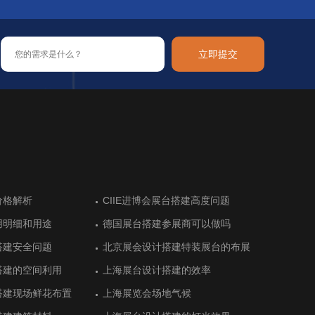
立即提交
布尔展台设计让展会成
价格解析
让新加坡参展热情高涨
用品和装饰品展展台搭
布尔展台设计让展会成
价格解析
德国科隆美容美发健康展览前的展台
CIIE进博会展台搭建高度问题
阿根廷高水平的展位设计搭建
德国汉诺威木材加工机械展展台搭建
德国科隆美容美发健康展览前的展台
CIIE进博会展台搭建高度问题
搭建
搭建
用明细和用途
建体现绿色农业特色
用明细和用途
德国展台搭建参展商可以做吗
猪肉联盟展位搭建顺利完工
德国展台搭建参展商可以做吗
际艺术展展台设计中空
阿拉伯展台搭建
际艺术展展台设计中空
德国杜塞尔杜夫美容美发展览会中展
德国埃森能源和环境技术展台设计搭
德国杜塞尔杜夫美容美发展览会中展
搭建安全问题
设计衬托最新产品
搭建安全问题
北京展会设计搭建特装展台的布展
E-star能源的展位设计气场十足
北京展会设计搭建特装展台的布展
位设计
建
位设计
搭建的空间利用
搭建有序完工
搭建的空间利用
上海展台设计搭建的效率
恒光大简洁展台设计留住客户
上海展台设计搭建的效率
食品展览会展览设计
布尔老牌展位设计
食品展览会展览设计
土耳其安卡拉酒店设备展展台设计需
土耳其安卡拉值得体验的展台设计搭
土耳其安卡拉酒店设备展展台设计需
求
建
求
搭建现场鲜花布置
展台搭建设计效果
搭建现场鲜花布置
上海展览会场地气候
上市公司三柏硕展台设计传递健康
上海展览会场地气候
前五的展台设计
布尔观众数量多的展位
前五的展台设计
德国斯图加特国际金属加工展展台搭
德国斯图加特模具展览会展台搭建
德国斯图加特国际金属加工展展台搭