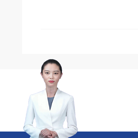
精于工 匠于心 技于艺
中励展览专注高品
在线咨询