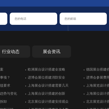
行业动态
展会资讯
汉诺威交通运输
案
大放异彩
能错过的展会
汉诺威交通运输
案
德国斯图加特工业工程领展台搭建
欧洲展台设计搭建全攻略
乌兹别克斯坦展台设计别具一格
德国斯图加特橡胶展展台搭建中对防
德国斯图加特工业工程领展台搭建
欧洲展台设计搭建全攻略
土耳其伊斯坦
德国展台搭建
绿色展台设计
德国埃森家居
土耳其伊斯坦
德国展台搭建
火的重视
功
建
功
事项？
效果
事项？
进博会展位搭建消防安全
墨西哥展位搭建设计获得好评
进博会展位搭建消防安全
进博会参展费
阿根廷展位搭
进博会参展费
计推荐
议中心展台设计
计推荐
展位搭建更顺利：意大利罗马展览推
英国伦敦国际石油展展台搭建
展位搭建更顺利：意大利罗马展览推
意大利罗马国
阿联酋迪拜的
意大利罗马国
毯要求
用充分
毯要求
上海展会设计搭建需要几天
华普光电工业风展位设计
上海展会设计搭建需要几天
上海展览设计
宏瑞达用展台
上海展览设计
荐
荐
间美学
间美学
趋势与变化
设计
趋势与变化
上海展台设计搭建的创新
迪洛家具展台设计同样具有奢华感
上海展台设计搭建的创新
上海展位设计
致为化工展位
上海展位设计
设计
行业展台设计搭
设计
意大利米兰展台设计有特色的汽车行
意大利里米尼值得参加的展会盘点
意大利米兰展台设计有特色的汽车行
法国里昂国际
土耳其伊斯坦
法国里昂国际
业展
业展
拆卸
清新靓丽
拆卸
北京展位设计搭建安排观众
珐玛珈集团注重展位设计效果
北京展位设计搭建安排观众
北京展览设计
大海光伏重视
北京展览设计
际机器人展台搭
环境展展台设计
际机器人展台搭
德国汉诺威信息和通信技术展展位搭
德国埃森国际改装车展展览搭建方案
德国汉诺威信息和通信技术展展位搭
德国埃森排名
土耳其伊斯坦
德国埃森排名