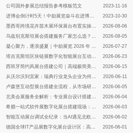
公司国外参展总结报告参考模板范文
2023-11-16
进博会倒计时5天！中励展览奋斗在进博会开幕式之前！
2023-10-30
墨西哥跨境花卉苗木展环保展台布置实操指南：避开行业骗局，靠绿色展台拿下北美花卉订单
2026-08-06
乌兹别克斯坦展会搭建服务厂家怎么选？避开行业乱象，实地工厂服务商才是参展标配
2026-08-05
凝心聚力，逐浪盛夏｜中励展览 2026 年 7 月莫干山三日团建之旅圆满收官
2026-07-27
塔吉克斯坦区块链展数字化智能展台互动区全方案：高转化、可溯源、适配中亚数字市场的展台搭建指南
2026-06-23
西班牙简约风展台搭建公司｜高端极简美学，打造欧洲展会专属展示空间
2026-06-15
从沃尔沃到宜家：瑞典行业龙头企业为何信赖我们的展台设计？
2026-06-11
卢森堡互动型展台搭建全流程，从市场研判、方案设计、技术落地……
2026-06-05
北美会展服务全解析：专业展台设计搭建，助力企业深耕北美市场
2026-06-04
希腊一站式软件展数字化展台搭建现场：科技赋能出海，打造欧洲数字展示新标杆
2026-06-03
智能互动展台调试全纪录：当AI遇见北欧展厅，一场技术与匠心交手的硬仗
2026-06-02
德国全球IT产品展数字化展台设计区：高端科技展台搭建核心方案
2026-06-01