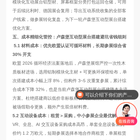
模块化互动展台铝型材、屏幕框架分类打包运回仓储，可用
于后续比利时、德国展会复用；导出互动系统收集的全部客
户线索，做参展转化复盘，为下一轮卢森堡互动型展台搭建
优化方案。
五、成本精细化管控：卢森堡互动型展台搭建避坑省钱细则
5.1 材料成本：优先欧盟认证可循环材料，长期参展综合省
30% 开支
欧盟 2026 循环经济法案落地后，卢森堡展馆严控一次性木
质板材进场，选用铝制模块化主材 + 可更换环保喷绘布，单
次搭建成本小幅上浮 8%，但构件 3~5 次重复参展，累计综
合成本下降 32%，也是当前卢森堡互动型展台搭建降本主流
你们是怎么收费的呢
方案。杜绝搭建商以低价非标板材替代合规材料，进场验收
被场馆勒令更换，额外产生双倍材料费。
5.2 互动设备成本：租赁＞采购，中小参展企业最优解
VR、全息、AI 交互设备采购成本高昂，单套全息设备采购
价约 1.2 万欧元，短期参展选择本地合作商租赁，单展租赁