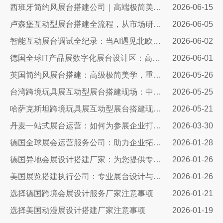
西班牙简约风展台搭建公司｜高端极简美学，打造欧洲展会专属展示空间
2026-06-15
卢森堡互动型展台搭建全流程，从市场研判、方案设计、技术落地……
2026-06-05
智能互动展台调试全纪录：当AI遇见北欧展厅，一场技术与匠心交手的硬仗
2026-06-02
德国全球IT产品展数字化展台设计区：高端科技展台搭建核心方案
2026-06-01
英国简约风展台搭建：高级极简美学，重塑国际展会品牌展示质感
2026-05-26
台湾跨境玩具展互动型展台搭建现场：中励展览设计搭建公司
2026-05-25
哈萨克斯坦跨境玩具展互动型展台搭建现场｜从图纸到落地，打造中亚流量标杆展台
2026-05-21
丹麦一站式展台运营：如何为参展企业打造高转化率的品牌体验空间
2026-03-30
德国全球展会运营服务公司：助力企业拓展国际市场
2026-01-28
德国异地会展设计搭建厂家：为您提供专业、创新的展台设计与搭建解决方案
2026-01-26
美国展览搭建执行公司：专业展台设计与搭建服务
2026-01-26
选择德国跨境会展设计服务厂家注意事项
2026-01-21
选择美国动漫展设计搭建厂家注意事项
2026-01-19