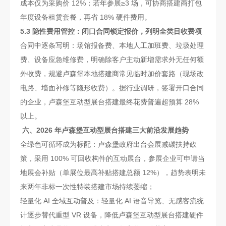
成本仅为采购价 12%；若年参展≥3 场，可协商搭建商打包
年度设备租赁套餐，再省 18% 硬件费用。
5.3 隐性费用管控：闭口合同锁定报价，列明全类目收费项
合同中逐条写明：场馆报备费、本地人工加班费、垃圾处理
费、设备应急维修费，明确除客户主动新增需求外无任何额
外收费，规避卢森堡本地搭建商常见临时加价套路（现场改
电路、墙面补修等隐形收费）。据行业调研，签署开口合同
的企业，卢森堡互动型展台搭建最终花费普遍超预算 28%
以上。
六、2026 年卢森堡互动型展台搭建三大前沿发展趋势
全绿色可循环成为标配：卢森堡政府出台会展减碳扶持政
策，采用 100% 可回收构件的互动展台，参展企业可申请当
地展会补贴（单展位最高补贴搭建总额 12%），趋势表明未
来两年非标一次性特装搭建市场持续萎缩；
轻量化 AI 全域互动普及：轻量化 AI 语音导览、无感客流统
计逐步替代重型 VR 设备，降低卢森堡互动型展台搭建硬件