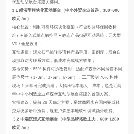
堡互动型展台搭建关键词。
3.1 经济型模块化互动展台（中小外贸企业首选，300~600
欧元 /㎡）
核心配置：铝制可循环模块化框架（符合欧盟环保回收标
准）+ 嵌入式单点触控屏 + 静态产品扫码互动系统，无大型
VR / 全息设备；
互动逻辑：观众扫码跳转多语种产品手册、案例库，后台自
动抓取访客联系方式，低成本完成线索收集；
落地优势：85% 构件可拆改复用，适配卢森堡不同展馆不同
展位尺寸（3×3m、3×6m、6×6m），工厂预制 70% 构件，
现场 1 天即可完成搭建，大幅压缩本地人工成本，也是近两
年中中小制造企业卢森堡互动型展台搭建的首选方案。
实操建议：提前 28 天确定方案，搭建商同步在国内完成触
控系统多语种预装，规避卢森堡本地软件调试额外收费。
3.2 中端沉浸式互动展台（中型品牌拓欧主力，600~1200
欧元 /㎡）