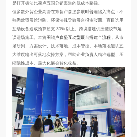
是打开德法比荷卢五国分销渠道的低成本路径。
但多数外贸企业高管在筹备卢森堡参展时普遍陷入痛点：不
熟悉欧盟展馆消防、环保法规导致展台报审驳回、盲目选用
互动设备造成预算超支 30% 以上、跨境搭建供应链脱节延
误进场施工。本篇围绕
卢森堡互动型展台搭建全流程
，从市
场研判、方案设计、技术落地、成本管控、本地落地避坑五
大维度输出可落地实操方案，帮助企业负责人精准选型、压
缩隐性成本、最大化展会转化收益。