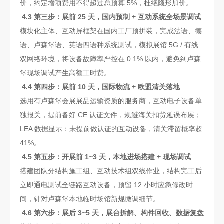
价，约定增项费用不得超过总预算 5%，杜绝隐形加价。
4.3 第三步：展前 25 天，国内预制 + 互动系统全场景调试
模块化主体、互动屏框架在国内工厂预拼装，完成法语、德
语、卢森堡语、英语四语种系统测试，模拟展馆 5G / 有线
双网络环境，将设备故障率严控在 0.1% 以内，避免到卢森
堡现场调试产生高额工时费。
4.4 第四步：展前 10 天，国际物流 + 欧盟清关落地
选用有卢森堡会展展品运输资质的服务商，互动电子设备单
独报关，提前备好 CE 认证文件，规避海关扣货延误布展；
LEA 数据显示：未提前做认证的互动设备，清关滞留概率超
41%。
4.5 第五步：开展前 1~3 天，本地进场搭建 + 现场调试
搭建团队分结构施工组、互动技术组双线作业，结构完工后
立即通电测试全链路互动设备，预留 12 小时应急修改时
间，针对卢森堡本地临时场馆新规微调细节。
4.6 第六步：展后 3~5 天，展台拆解、构件回收、数据复盘