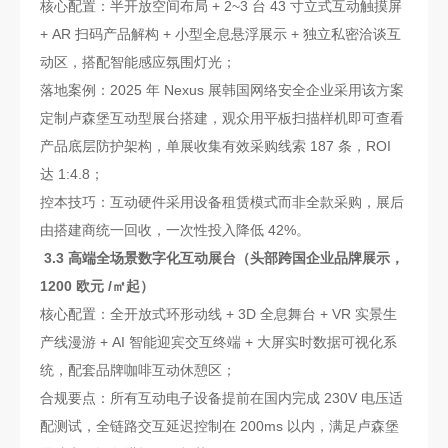
核心配置：半开放空间布局 + 2~3 台 43 寸立式互动触摸屏
+ AR 扫码产品解构 + 小型全息悬浮展示 + 独立私密洽谈互
动区，搭配智能感应氛围灯光；
落地案例：2025 年 Nexus 展韩国网络安全企业采用该方案
定制卢森堡互动型展台搭建，观众用平板扫描样机即可查看
产品底层防护架构，单展收集有效采购线索 187 条，ROI
达 1:4.8；
控本技巧：互动硬件采用设备租赁模式而非全款采购，展后
由搭建商统一回收，一次性投入降低 42%。
3.3 高端全场景数字化互动展台（头部跨国企业品牌展示，
1200 欧元 /㎡起）
核心配置：全开放式环形动线 + 3D 全息舞台 + VR 实景生
产线漫游 + AI 智能迎宾交互终端 + 大屏实时数据可视化系
统，配套品牌咖啡互动休憩区；
合规要点：所有互动电子设备提前在国内完成 230V 电压适
配测试，全链路交互延迟控制在 200ms 以内，满足卢森堡