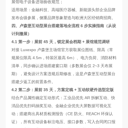
展馆电子设备进场验收规范；
适用场景：金融科技、高端医疗器械、新能源头部企业品牌
发布会级参展，侧重品牌形象塑造与欧洲大区经销商招商。
四、卢森堡互动型展台搭建落地全流程 6 步实操指南（从设
计到撤展）
4.1 第一步：展前 45 天，锁定展会档期 + 展馆规范调研
对接 Luxexpo 卢森堡主场馆官方获取展位图纸、限高（常
规展位限高 4.5m，特装区最高 6m）、电力负荷、消防材料
清单，同步确认进场搭建窗口期（多数展会仅 2~3 天布展
期），避免设计方案违规后期修改，这是卢森堡互动型展台
搭建少返工的前置条件。
4.2 第二步：展前 35 天，方案定稿 + 互动软硬件选型定版
结合产品属性确定互动形式：工业品优先 AR 拆解互动、快
消品优先扫码抽奖互动、金融企业优先大屏数据可视化互
动；搭建商出具材质检测报告（CE 防火、REACH 环保认
证），所有互动设备标注电压、接口参数，写入合同闭口报