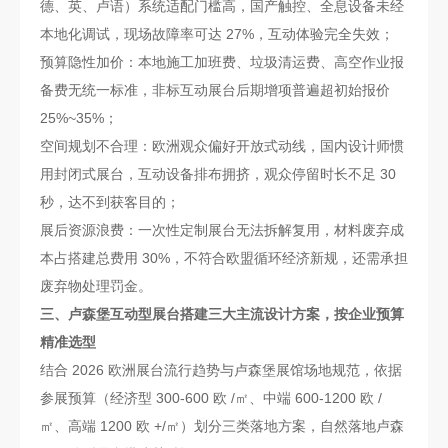
德、英、卢语）系统适配门槛高，国产触控、全息设备未经
本地化调试，现场故障率可达 27%，互动体验完全失效；
预算隐性加价：本地施工加班费、垃圾清运费、高空作业报
备费无统一标准，非标互动展台后期增项普遍超初始报价
25%~35%；
空间规划不合理：欧洲观众偏好开放式动线，国内设计师惯
用封闭式展台，互动设备排布拥挤，观众停留时长不足 30
秒，达不到获客目的；
展后资源浪费：一次性定制展台无法拆解复用，材料废弃成
本占搭建总费用 30%，不符合欧盟循环经济新规，还需承担
废弃物处理罚金。
三、卢森堡互动型展台搭建三大主流设计方案，按企业预算
精准选型
结合 2026 欧洲展台流行趋势与卢森堡展馆场地规范，依据
参展预算（经济型 300-600 欧 /㎡、中端 600-1200 欧 /
㎡、高端 1200 欧 +/㎡）划分三类落地方案，自然落地卢森