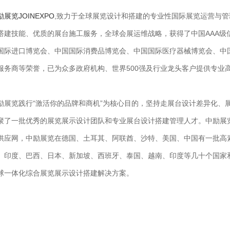
励展览JOINEXPO
,致力于全球展览设计和搭建的专业性国际展览运营与
搭建技能、优质的展台施工服务，全球会展运维战略，获得了中国AAA级
国际进口博览会、中国国际消费品博览会、中国国际医疗器械博览会、中
服务商等荣誉，已为众多政府机构、世界500强及行业龙头客户提供专业
励展览践行“激活你的品牌和商机”为核心目的，坚持走展台设计差异化、
聚了一批优秀的展览展示设计团队和专业展台设计搭建管理人才。中励展
供应网，中励展览在德国、土耳其、阿联酋、沙特、美国、中国有一批高
、印度、巴西、日本、新加坡、西班牙、泰国、越南、印度等几十个国家
球一体化综合展览展示设计搭建解决方案。