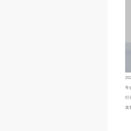
2
年
行
发