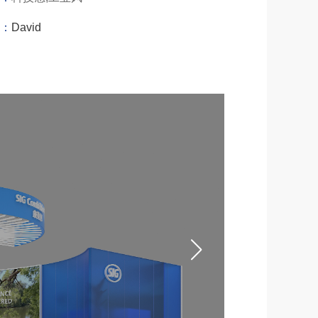
：
David