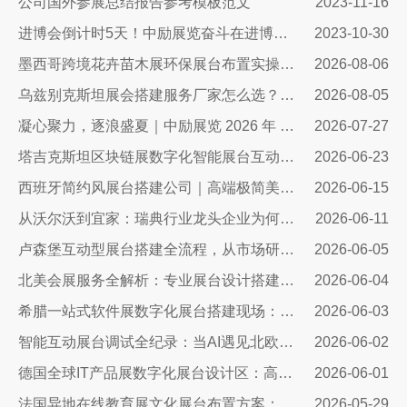
公司国外参展总结报告参考模板范文
2023-11-16
进博会倒计时5天！中励展览奋斗在进博会开幕式之前！
2023-10-30
墨西哥跨境花卉苗木展环保展台布置实操指南：避开行业骗局，靠绿色展台拿下北美花卉订单
2026-08-06
乌兹别克斯坦展会搭建服务厂家怎么选？避开行业乱象，实地工厂服务商才是参展标配
2026-08-05
凝心聚力，逐浪盛夏｜中励展览 2026 年 7 月莫干山三日团建之旅圆满收官
2026-07-27
塔吉克斯坦区块链展数字化智能展台互动区全方案：高转化、可溯源、适配中亚数字市场的展台搭建指南
2026-06-23
西班牙简约风展台搭建公司｜高端极简美学，打造欧洲展会专属展示空间
2026-06-15
从沃尔沃到宜家：瑞典行业龙头企业为何信赖我们的展台设计？
2026-06-11
卢森堡互动型展台搭建全流程，从市场研判、方案设计、技术落地……
2026-06-05
北美会展服务全解析：专业展台设计搭建，助力企业深耕北美市场
2026-06-04
希腊一站式软件展数字化展台搭建现场：科技赋能出海，打造欧洲数字展示新标杆
2026-06-03
智能互动展台调试全纪录：当AI遇见北欧展厅，一场技术与匠心交手的硬仗
2026-06-02
德国全球IT产品展数字化展台设计区：高端科技展台搭建核心方案
2026-06-01
法国异地在线教育展文化展台布置方案：兼顾品牌质感与引流转化
2026-05-29