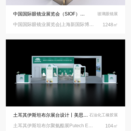
中国国际眼镜业展览会（SIOF）‌展台设计搭建-眼镜业巨头依视路陆逊梯卡
玻璃眼镜展
中国国际眼镜业展览会|上海新国际博览中心‌
1248㎡
土耳其伊斯坦布尔展台设计丨美思德创新产品，打造聚氨酯行业标杆
石油化工橡胶展
土耳其伊斯坦布尔聚氨酯展Putech Eurasia|土耳其国际会展中心
104㎡