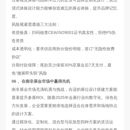
浸式体验设计能力能够创造难忘的展会体验，提升品牌记忆
度。
风险规避需遵循三大法则：
资质验真：扫码核查CEA/ISO9001证书真实性，拒绝PS伪
造资质
成本透明化：要求供应商拆分报价明细，签订“无隐性收费
协议”
分期付款保障：尾款至少保留30%至展会后7天支付，避
免“撤展即失联”风险
06 、在南非展会市场中赢得先机
南非展会市场充满机遇与挑战，合适的展位设计搭建方案能
显著提升参展ROI。随着2025年会展行业向数字化、绿色化
方向发展，企业需要更精准地选择适合自身需求和场地特点
的设计方案。
通过模块化、定制化、混合型与应急型四种方案的灵活运
用，结合前期周密规划与文化洞察，企业能在复杂的南非展