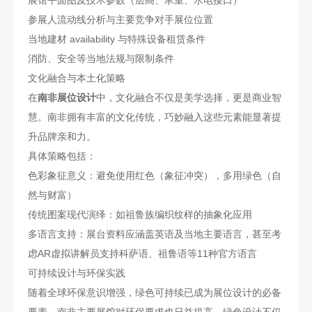
参展人流动线分析与主要竞争对手展位位置
当地建材 availability 与特殊设备租赁条件
消防、安全等当地法规与限制条件
文化融合与本土化策略
在
南非展位设计
中，文化融合不仅是美学选择，更是商业智
慧。南非拥有丰富的文化传统，巧妙融入这些元素能显著提
升品牌亲和力。
具体策略包括：
色彩象征意义：避免使用红色（象征冲突），多用绿色（自
然与财富）
传统图案现代演绎：如祖鲁族编织纹样的抽象化应用
多语言支持：展台资料应涵盖英语及当地主要语言，甚至考
虑AR虚拟讲解员支持科萨语、祖鲁语等11种官方语言
可持续设计与环保实践
随着全球环保意识增强，绿色可持续已成为展位设计的必备
要素。南非主要展馆对环保要求也日益提高，绿色设计不仅