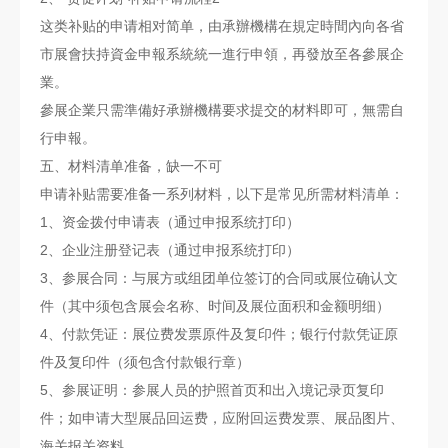
这类补贴的申请相对简单，由承辦機構在規定時間內向各省
市展會扶持資金申報系統統一進行申領，再發放至各參展企
業。
參展企業只需準備好承辦機構要求提交的材料即可，無需自
行申報。
五、材料清单准备，缺一不可
申请补贴需要准备一系列材料，以下是常见所需材料清单：
1、资金拨付申请表（通过申报系统打印）
2、企业注册登记表（通过申报系统打印）
3、参展合同：与展方或组团单位签订的合同或展位确认文
件（其中须包含展会名称、时间及展位面积和金额明细）
4、付款凭证：展位费发票原件及复印件；银行付款凭证原
件及复印件（须包含付款银行章）
5、参展证明：参展人员的护照首页和出入境记录页复印
件；如申请大型展品回运费，应附回运费发票、展品图片、
海关报关资料