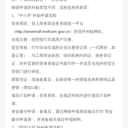
根据申请的补贴类型不同，流程也有所差异：
1、“中小开”补贴申请流程
登录系统：登入商务部业务系统统一平台
（
http://smeimdf.mofcom.gov.cn
）的境外补贴网站。
在线注册：按照指引完成用户注册。
提交审核：打印自动生成的企业注册登记表（一式两份，加
蓋公章），与工商营业执照、组织机构代码证、税务登记
证、对外贸易经营者资格证书复印件一并送至当地外经贸主
管部门进行审批。
获取凭证：现场备案后，会获得唯一的登陆名称和密码以及
密钥（类似U盾）。
项目计划申请：登录系统，在规定时间内进行项目计划申
请。
资金拨付申请：参展后，通过网络申报系统输出打印“资金
拨付申请表”，并准备相关项目申报材料。
2、“贸促计划”补贴申请流程2