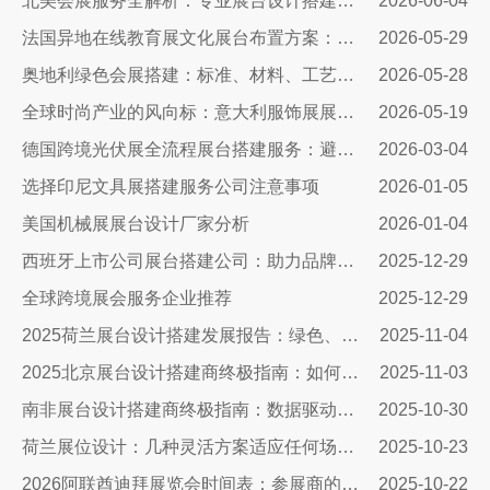
北美会展服务全解析：专业展台设计搭建，助力企业深耕北美市场
2026-06-04
法国异地在线教育展文化展台布置方案：兼顾品牌质感与引流转化
2026-05-29
奥地利绿色会展搭建：标准、材料、工艺与落地全解
2026-05-28
全球时尚产业的风向标：意大利服饰展展台设计公司
2026-05-19
德国跨境光伏展全流程展台搭建服务：避坑指南+落地实操，搞定合规与吸睛双核心
2026-03-04
选择印尼文具展搭建服务公司注意事项
2026-01-05
美国机械展展台设计厂家分析
2026-01-04
西班牙上市公司展台搭建公司：助力品牌腾飞的关键合作伙伴
2025-12-29
全球跨境展会服务企业推荐
2025-12-29
2025荷兰展台设计搭建发展报告：绿色、智能与沉浸式体验引领未来
2025-11-04
2025北京展台设计搭建商终极指南：如何避开三大陷阱让展会投入物超所值
2025-11-03
南非展台设计搭建商终极指南：数据驱动策略引爆展会ROI​​
2025-10-30
荷兰展位设计：几种灵活方案适应任何场地需求
2025-10-23
2026阿联酋迪拜展览会时间表：参展商的终极战略指南
2025-10-22