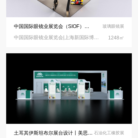
中国国际眼镜业展览会（SIOF）‌展台设计搭建-眼镜业巨头依视路陆逊梯卡
玻璃眼镜展
中国国际眼镜业展览会|上海新国际博览中心‌
1248㎡
土耳其伊斯坦布尔展台设计丨美思德创新产品，打造聚氨酯行业标杆
石油化工橡胶展