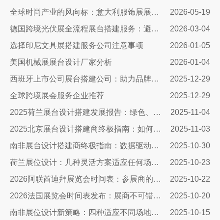
全球时尚产业的风向标：意大利服饰展展台设计公司
2026-05-19
德国跨境光伏展全流程展台搭建服务：避坑指南+落地实操，搞定合规与吸睛双核心
2026-03-04
选择印尼文具展搭建服务公司注意事项
2026-01-05
美国机械展展台设计厂家分析
2026-01-04
西班牙上市公司展台搭建公司：助力品牌腾飞的关键合作伙伴
2025-12-29
全球跨境展会服务企业推荐
2025-12-29
2025荷兰展台设计搭建发展报告：绿色、智能与沉浸式体验引领未来
2025-11-04
2025北京展台设计搭建商终极指南：如何避开三大陷阱让展会投入物超所值
2025-11-03
南非展台设计搭建商终极指南：数据驱动策略引爆展会ROI​​
2025-10-30
荷兰展位设计：几种灵活方案适应任何场地需求
2025-10-23
2026阿联酋迪拜展览会时间表：参展商的终极战略指南
2025-10-22
2026法国展览会时间表发布：展商不可错过的市场机遇与搭建指南
2025-10-20
南非展位设计新策略：四种适应不同场地需求的搭建方案与实战指南
2025-10-15