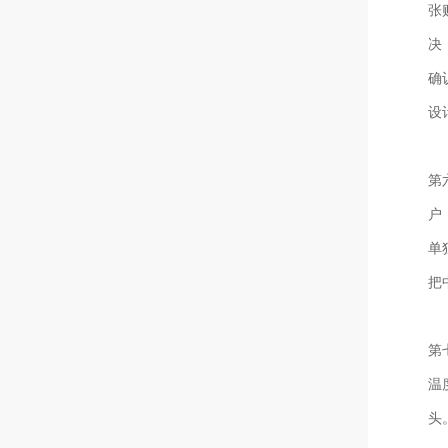
张
决
确
设
第
户
单
把
第
温
头