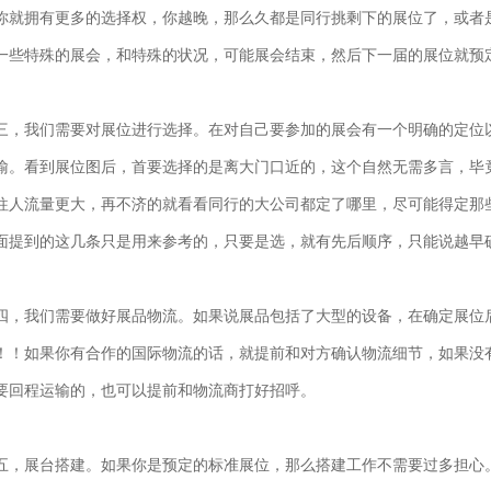
你就拥有更多的选择权，你越晚，那么久都是同行挑剩下的展位了，或者
一些特殊的展会，和特殊的状况，可能展会结束，然后下一届的展位就预
三，我们需要对展位进行选择。在对自己要参加的展会有一个明确的定位
喻。看到展位图后，首要选择的是离大门口近的，这个自然无需多言，毕
往人流量更大，再不济的就看看同行的大公司都定了哪里，尽可能得定那
面提到的这几条只是用来参考的，只要是选，就有先后顺序，只能说越早
四，我们需要做好展品物流。如果说展品包括了大型的设备，在确定展位
！！如果你有合作的国际物流的话，就提前和对方确认物流细节，如果没
要回程运输的，也可以提前和物流商打好招呼。
五，展台搭建。如果你是预定的标准展位，那么搭建工作不需要过多担心