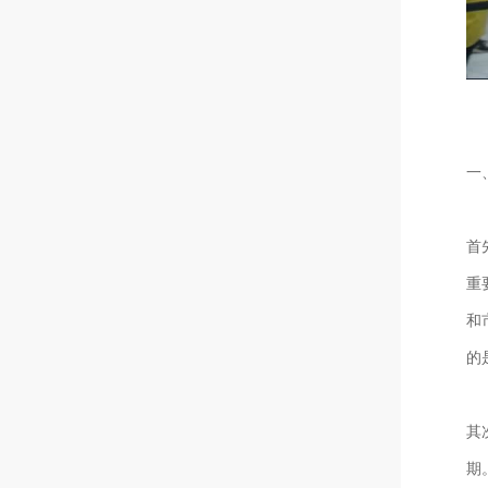
一
首
重
和
的
其
期