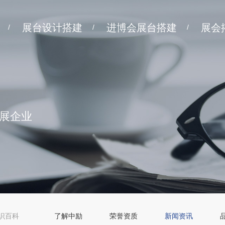
展台设计搭建
进博会展台搭建
展会
/
/
/
展企业
识百科
了解中励
荣誉资质
新闻资讯