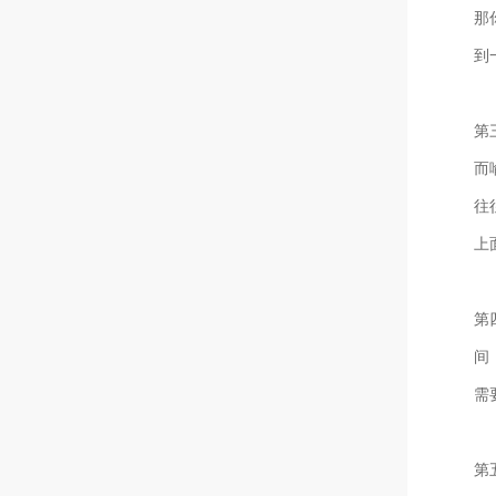
那
到
第
而
往
上
第
间
需
第