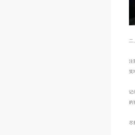
二
注
笑
记
的
尽