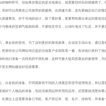
贴的物料即可。但如果你预定的是光地展位，就需要找对应的搭建商了。
，否则可以用展览公司推荐的搭建商。在搭建方面，首先要确定自己的预
认搭建事宜。对于光地的设计，除了要好看，更要帮助展出者达到展览目
计与整体的贸易气氛相协调，不要喧宾夺主，让绿叶淹没了红花，并不要
六，展会前的宣传。为了达到更好的展览效果，企业应主动出击，通过各
，把曾经在公司网站询过盘的当地客户全部联系一遍，告诉他们来到了他
独给他们准备一点特色的中国礼物，这样可极大提高您展会的参观率，为
中英文网站建设好也很重要。
七，出发前的准备。不同国家有不同的入境规定和货币使用情况，所以需
度做好个人物品的准备，包括洗漱用品和常用药品等。还需要搞清楚你要
。在展位上还需要准备订书机、客户登记本、笔、名片、挂钩等，并准备