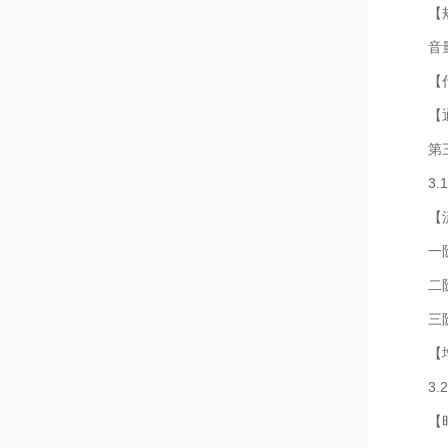
【
音
【
【
第
3
【
一
二
三
【
3
【