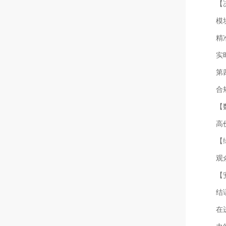
【
模
精
实
第
合
【
高
【
观
【
结
在