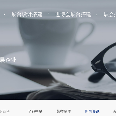
展台设计搭建
进博会展台搭建
展会
/
/
/
展企业
识百科
了解中励
荣誉资质
新闻资讯