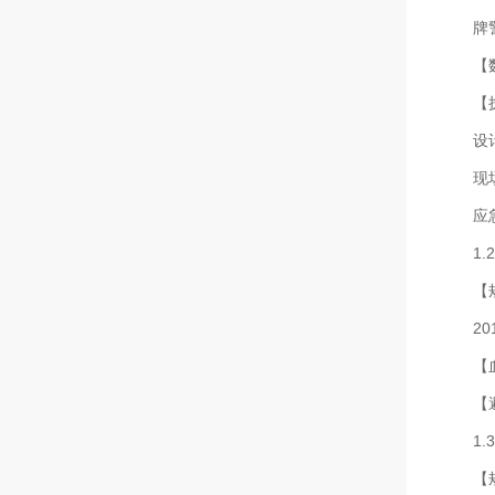
牌
【
【
设
现
应
1
【
2
【
【
1
【