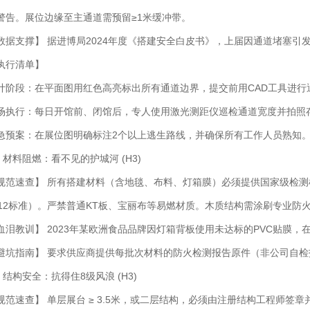
警告。展位边缘至主通道需预留≥1米缓冲带。
数据支撑】 据进博局2024年度《搭建安全白皮书》，上届因通道堵塞引
执行清单】
计阶段：在平面图用红色高亮标出所有通道边界，提交前用CAD工具进行
场执行：每日开馆前、闭馆后，专人使用激光测距仪巡检通道宽度并拍照
急预案：在展位图明确标注2个以上逃生路线，并确保所有工作人员熟知
.2 材料阻燃：看不见的护城河 (H3)
规范速查】 所有搭建材料（含地毯、布料、灯箱膜）必须提供国家级检测机构
012标准）。严禁普通KT板、宝丽布等易燃材质。木质结构需涂刷专业防
血泪教训】 2023年某欧洲食品品牌因灯箱背板使用未达标的PVC贴膜，
避坑指南】 要求供应商提供每批次材料的防火检测报告原件（非公司自
.3 结构安全：抗得住8级风浪 (H3)
规范速查】 单层展台 ≥ 3.5米，或二层结构，必须由注册结构工程师