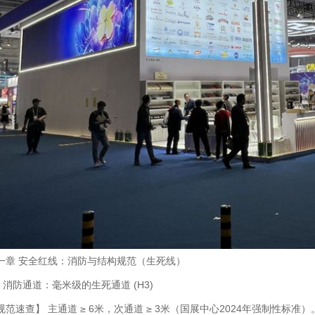
一章 安全红线：消防与结构规范（生死线）
.1 消防通道：毫米级的生死通道 (H3)
规范速查】 主通道 ≥ 6米，次通道 ≥ 3米（国展中心2024年强制性