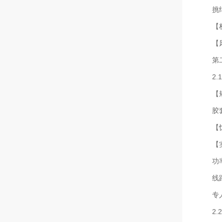
挑
【
【
第
2
【
胶
【
【
功
线
专
2