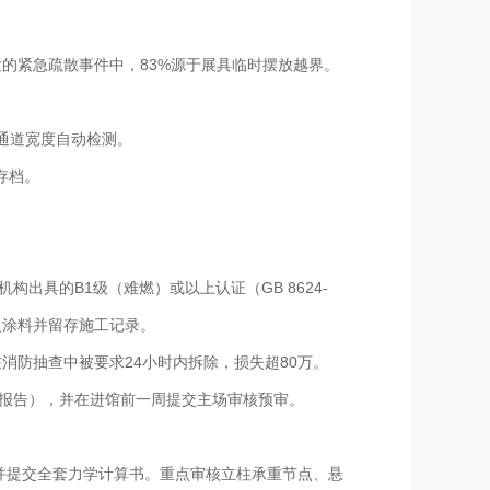
发的紧急疏散事件中，83%源于展具临时摆放越界。
通道宽度自动检测。
存档。
。
出具的B1级（难燃）或以上认证（GB 8624-
火涂料并留存施工记录。
在消防抽查中被要求24小时内拆除，损失超80万。
检报告），并在进馆前一周提交主场审核预审。
签章并提交全套力学计算书。重点审核立柱承重节点、悬