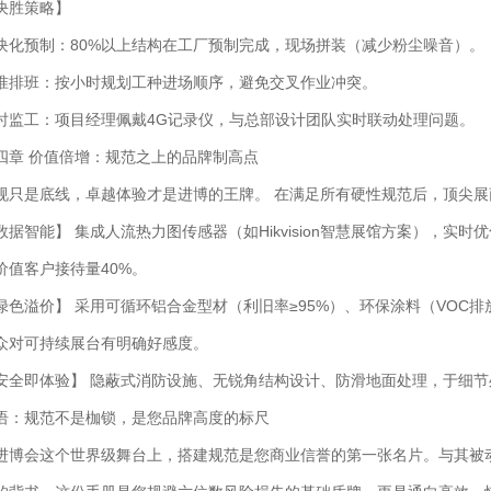
决胜策略】
块化预制：80%以上结构在工厂预制完成，现场拼装（减少粉尘噪音）。
准排班：按小时规划工种进场顺序，避免交叉作业冲突。
时监工：项目经理佩戴4G记录仪，与总部设计团队实时联动处理问题。
四章 价值倍增：规范之上的品牌制高点
规只是底线，卓越体验才是进博的王牌。 在满足所有硬性规范后，顶尖
数据智能】 集成人流热力图传感器（如Hikvision智慧展馆方案），
价值客户接待量40%。
绿色溢价】 采用可循环铝合金型材（利旧率≥95%）、环保涂料（VOC排
众对可持续展台有明确好感度。
安全即体验】 隐蔽式消防设施、无锐角结构设计、防滑地面处理，于细
语：规范不是枷锁，是您品牌高度的标尺
进博会这个世界级舞台上，搭建规范是您商业信誉的第一张名片。与其被