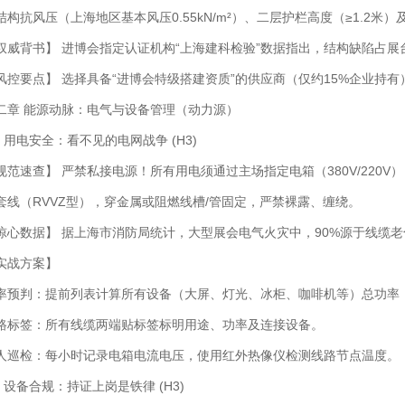
结构抗风压（上海地区基本风压0.55kN/m²）、二层护栏高度（≥1.2米
权威背书】 进博会指定认证机构“上海建科检验”数据指出，结构缺陷占展
风控要点】 选择具备“进博会特级搭建资质”的供应商（仅约15%企业持
二章 能源动脉：电气与设备管理（动力源）
.1 用电安全：看不见的电网战争 (H3)
规范速查】 严禁私接电源！所有用电须通过主场指定电箱（380V/220
套线（RVVZ型），穿金属或阻燃线槽/管固定，严禁裸露、缠绕。
惊心数据】 据上海市消防局统计，大型展会电气火灾中，90%源于线缆
实战方案】
率预判：提前列表计算所有设备（大屏、灯光、冰柜、咖啡机等）总功率，
路标签：所有线缆两端贴标签标明用途、功率及连接设备。
人巡检：每小时记录电箱电流电压，使用红外热像仪检测线路节点温度。
.2 设备合规：持证上岗是铁律 (H3)