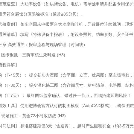
规范速查】 大功率设备（如烘烤设备、电机）需单独申请并配备专用保护开
量需符合展馆分区限噪标准（通常≤85分贝）。
代价案例】 某车企因未申报两台大功率咖啡机，导致展位连续跳闸，现
通关清单】 填写《特殊设备申报表》，附设备照片、功率参数、安全证书
三章 高效通关：报审流程与现场管理（时间线）
.1 图纸报批：三阶审核生死时速 (H3)
流程详解】
阶（T-45天）： 提交初步方案图（含平面、立面、效果图）至主场审核
阶（T-30天）： 提交深化施工图（含详细尺寸、材料清单、电路图、结
阶（T-7天）： 最终图纸盖章确认。错过任一节点，面临搭建延期风险！
增效工具】 使用进博会官方认可的制图模板（AutoCAD格式），确保图
.2 现场施工：黄金72小时攻防战 (H3)
时间法则】 标准搭建期仅3天（含通宵）。超时产生巨额罚金（约3-5万元