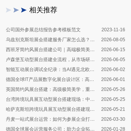
相关推荐
公司国外参展总结报告参考模板范文
2023-11-16
乌兹别克斯坦展会搭建服务厂家怎么选？避开行业乱象，实地工厂服务商才是参展标配
2026-08-05
西班牙简约风展台搭建公司｜高端极简美学，打造欧洲展会专属展示空间
2026-06-15
卢森堡互动型展台搭建全流程，从市场研判、方案设计、技术落地……
2026-06-05
智能互动展台调试全纪录：当AI遇见北欧展厅，一场技术与匠心交手的硬仗
2026-06-02
德国全球IT产品展数字化展台设计区：高端科技展台搭建核心方案
2026-06-01
英国简约风展台搭建：高级极简美学，重塑国际展会品牌展示质感
2026-05-26
台湾跨境玩具展互动型展台搭建现场：中励展览设计搭建公司
2026-05-25
哈萨克斯坦跨境玩具展互动型展台搭建现场｜从图纸到落地，打造中亚流量标杆展台
2026-05-21
丹麦一站式展台运营：如何为参展企业打造高转化率的品牌体验空间
2026-03-30
德国全球展会运营服务公司：助力企业拓展国际市场
2026-01-28