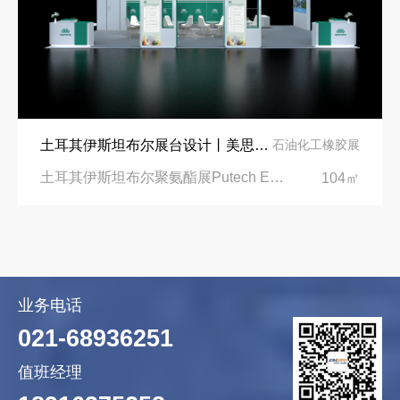
土耳其伊斯坦布尔展台设计丨美思德创新产品，打造聚氨酯行业标杆
石油化工橡胶展
土耳其伊斯坦布尔聚氨酯展Putech Eurasia|土耳其国际会展中心
104㎡
业务电话
021-68936251
值班经理