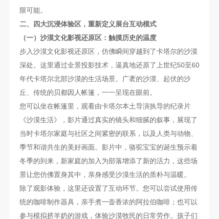
限可能。
二、四大沉浸体验区，重新定义展台互动模式
（一）沙漠文化影视还原区：触摸历史的温度
步入沙漠文化影视还原区，仿佛瞬间穿越到了卡塔尔的沙漠
深处。这里通过全景投影技术，逼真地还原了上世纪50至60
年代卡塔尔北部沙漠的生活场景。广袤的沙漠、起伏的沙
丘、传统的贝都因人帐篷，一一呈现在眼前。
您可以坐在帐篷里，观看由卡塔尔本土导演执导的纪录片
《沙漠生活》，影片通过真实的镜头和细腻的叙事，展现了
当时卡塔尔家庭与社区之间紧密的联系，以及人类与动物、
季节和谐共生的美好画面。影片中，骆驼宝宝的诞生预示着
冬季的到来，新家庭的加入为部落增添了新的活力，这些场
景让您仿佛置身其中，亲身感受沙漠生活的质朴与温暖。
除了观影体验，这里还设置了互动环节。您可以尝试使用传
统的咖啡制作器具，亲手煮一壶香浓的阿拉伯咖啡；也可以
参与模拟挤羊奶的游戏，体验沙漠牧民的日常劳作。孩子们