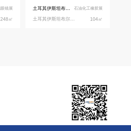
土耳其伊斯坦布尔展台设计丨美思德创新产品，打造聚氨酯行业标杆
璃眼镜展
石油化工橡胶展
土耳其伊斯坦布尔聚氨酯展Putech Eurasia|土耳其国际会展中心
1248㎡
104㎡
您可能需要：