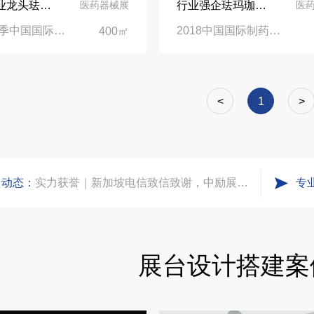
设备行业龙头珐玛珈在春季药机展上大放异彩
行业强企珐玛珈亮相2018春季药机展
医药器械展
医
2021春季中国国际制药机械博览会|青岛世界博览城
2018中国国际制药机械博览会|重庆国际博览中心
400㎡
进博会倒计时5天！中励展览奋斗在进博会开幕式之前！
凝心聚力，逐浪盛夏｜中励展览 2026 年 7 月莫干山三日团建之旅圆满收官
<
1
>
实力获誉｜新加坡电信致信致谢，中励展览圆满交付2026 MWC项目
司动态：
粽情端午，展梦申城
专
食味欢聚，聚力同行｜中励展览员工海鲜自助聚餐圆满落幕
展台设计搭建案
五一劳动节｜致敬每一份耕耘，共赴会展新征程