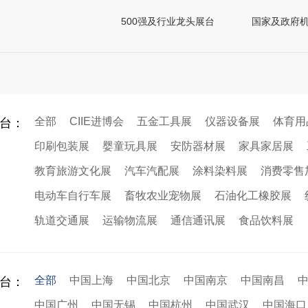
500强及行业龙头展台
国家及政府
全部
CIIE进博会
五金工具展
仪器设备展
体育用
台：
印刷包装展
婴童玩具展
安防器材展
家具家居展
教育旅游文化展
汽车汽配展
涂料染料展
消费零售
电动车自行车展
畜牧农业宠物展
石油化工橡胶展
轨道交通展
运输物流展
通信通讯展
食品饮料展
全部
中国上海
中国北京
中国南京
中国南昌
台：
中国广州
中国无锡
中国杭州
中国武汉
中国海口