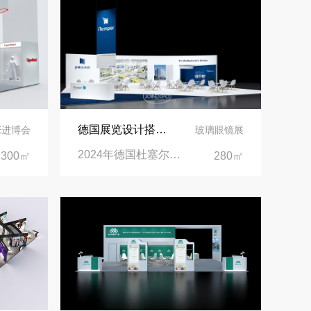
阿联酋酒店展展台搭建全攻略：合规落地、吸客转化、避坑实操指南
沙特阿拉伯跨境氢能展全流程展台验收现场｜避坑验收指南
拓展新市场：不得不学的境外展览会参展指南
德国展览设计搭建 | 见证精工登场玻璃工业展览会 Glasstec 2024
IE进博会
玻璃眼镜展
2024年德国杜塞尔多夫玻璃工业展览会Glasstec|德国杜塞尔多夫会展中心
300㎡
280㎡