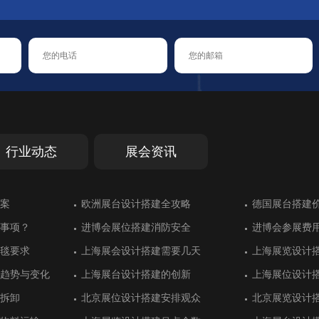
行业动态
展会资讯
汉诺威交通运输
案
大放异彩
能错过的展会
汉诺威交通运输
案
德国斯图加特工业工程领展台搭建
欧洲展台设计搭建全攻略
乌兹别克斯坦展台设计别具一格
德国斯图加特橡胶展展台搭建中对防
德国斯图加特工业工程领展台搭建
欧洲展台设计搭建全攻略
土耳其伊斯坦
德国展台搭建
绿色展台设计
德国埃森家居
土耳其伊斯坦
德国展台搭建
火的重视
功
建
功
事项？
效果
事项？
进博会展位搭建消防安全
墨西哥展位搭建设计获得好评
进博会展位搭建消防安全
进博会参展费
阿根廷展位搭
进博会参展费
计推荐
议中心展台设计
计推荐
展位搭建更顺利：意大利罗马展览推
英国伦敦国际石油展展台搭建
展位搭建更顺利：意大利罗马展览推
意大利罗马国
阿联酋迪拜的
意大利罗马国
毯要求
用充分
毯要求
上海展会设计搭建需要几天
华普光电工业风展位设计
上海展会设计搭建需要几天
上海展览设计
宏瑞达用展台
上海展览设计
荐
荐
间美学
间美学
趋势与变化
设计
趋势与变化
上海展台设计搭建的创新
迪洛家具展台设计同样具有奢华感
上海展台设计搭建的创新
上海展位设计
致为化工展位
上海展位设计
设计
行业展台设计搭
设计
意大利米兰展台设计有特色的汽车行
意大利里米尼值得参加的展会盘点
意大利米兰展台设计有特色的汽车行
法国里昂国际
土耳其伊斯坦
法国里昂国际
业展
业展
拆卸
清新靓丽
拆卸
北京展位设计搭建安排观众
珐玛珈集团注重展位设计效果
北京展位设计搭建安排观众
北京展览设计
大海光伏重视
北京展览设计
际机器人展台搭
环境展展台设计
际机器人展台搭
德国汉诺威信息和通信技术展展位搭
德国埃森国际改装车展展览搭建方案
德国汉诺威信息和通信技术展展位搭
德国埃森排名
土耳其伊斯坦
德国埃森排名