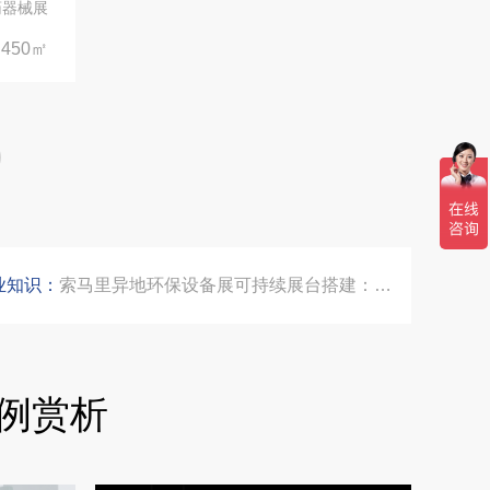
药器械展
450㎡
公司国外参展总结报告参考模板范文
埃及跨境展会搭建执行服务商｜扎根北非会展实地落地，拆解行业乱象，帮国内企业参展少踩 90% 的坑
索马里异地环保设备展可持续展台搭建：避开行业乱象，用模块化绿色方案拿下东非环保订单
业知识：
乌兹别克斯坦展会搭建服务厂家怎么选？避开行业乱象，实地工厂服务商才是参展标配
合肥全球云计算展大数据展台互动区怎么落地？避开行业通病，用互动体验抓住专业观展决策者
例赏析
中东建材展特装展台验收确认区通关指南：避开这5个坑，省下20万