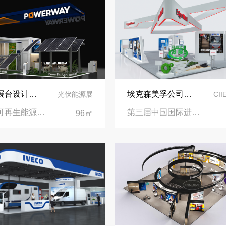
实力加冕｜中励展览入选第四届链博会推荐搭建施工服务商名录
再获殊荣！中励展览荣获世界制药原料中国展可持续金奖
看得见的品质：人民网对中励展览的采访报道
意大利展台设计搭建-保威新能源在意大利里米尼会展中心推出最新产品-中励展览设计策划公司
埃克森美孚公司在第三届进博会上展示非凡的展台搭建设计
光伏能源展
CI
意大利可再生能源展览会|意大利里米尼会展中心
第三届中国国际进口博览会|国家会展中心
96㎡