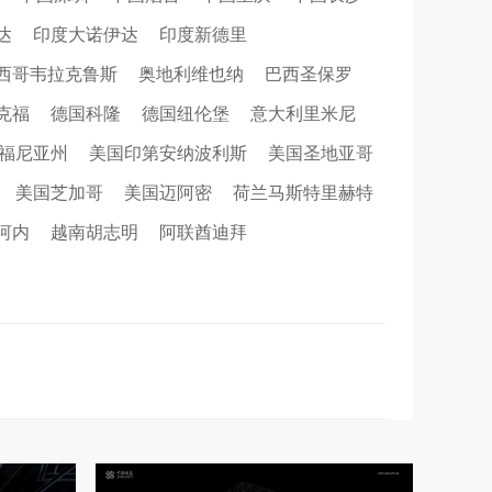
达
印度大诺伊达
印度新德里
西哥韦拉克鲁斯
奥地利维也纳
巴西圣保罗
克福
德国科隆
德国纽伦堡
意大利里米尼
福尼亚州
美国印第安纳波利斯
美国圣地亚哥
美国芝加哥
美国迈阿密
荷兰马斯特里赫特
河内
越南胡志明
阿联酋迪拜