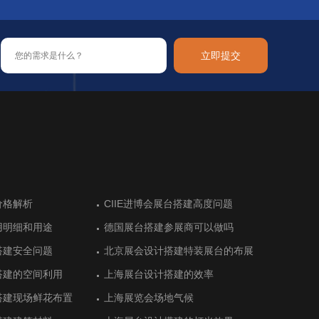
立即提交
布尔展台设计让展会成
价格解析
让新加坡参展热情高涨
用品和装饰品展展台搭
布尔展台设计让展会成
价格解析
德国科隆美容美发健康展览前的展台
CIIE进博会展台搭建高度问题
阿根廷高水平的展位设计搭建
德国汉诺威木材加工机械展展台搭建
德国科隆美容美发健康展览前的展台
CIIE进博会展台搭建高度问题
搭建
搭建
用明细和用途
建体现绿色农业特色
用明细和用途
德国展台搭建参展商可以做吗
猪肉联盟展位搭建顺利完工
德国展台搭建参展商可以做吗
际艺术展展台设计中空
阿拉伯展台搭建
际艺术展展台设计中空
德国杜塞尔杜夫美容美发展览会中展
德国埃森能源和环境技术展台设计搭
德国杜塞尔杜夫美容美发展览会中展
搭建安全问题
设计衬托最新产品
搭建安全问题
北京展会设计搭建特装展台的布展
E-star能源的展位设计气场十足
北京展会设计搭建特装展台的布展
位设计
建
位设计
搭建的空间利用
搭建有序完工
搭建的空间利用
上海展台设计搭建的效率
恒光大简洁展台设计留住客户
上海展台设计搭建的效率
食品展览会展览设计
布尔老牌展位设计
食品展览会展览设计
土耳其安卡拉酒店设备展展台设计需
土耳其安卡拉值得体验的展台设计搭
土耳其安卡拉酒店设备展展台设计需
求
建
求
搭建现场鲜花布置
展台搭建设计效果
搭建现场鲜花布置
上海展览会场地气候
上市公司三柏硕展台设计传递健康
上海展览会场地气候
前五的展台设计
布尔观众数量多的展位
前五的展台设计
德国斯图加特国际金属加工展展台搭
德国斯图加特模具展览会展台搭建
德国斯图加特国际金属加工展展台搭