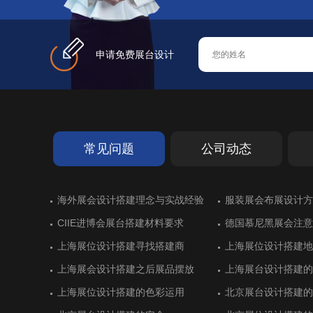
申请免费展台设计
常见问题
公司动态
德国艾森超过十年历史的展览搭建
海外展会设计搭建理念与实战经验
斯里兰卡亮相进博会展台设计
德国斯图加特橡胶展展台搭建
德国艾森超过十年历史的展览搭建
海外展会设计搭建理念与实战经验
展位搭建出彩：德国
服装展会布展设计方
墨西哥展台设计搭建
化工企业展台设计不
展位搭建出彩：德国
服装展会布展设计方
展
展
CIIE进博会展台搭建材料要求
黄石开发区展位设计搭建顺利
CIIE进博会展台搭建材料要求
德国慕尼黑展会注意
湖北商务厅展台设计
德国慕尼黑展会注意
慕尼黑国际电子展会的展台搭建制作
德国纽伦堡排名靠前的展会和展台设
慕尼黑国际电子展会的展台搭建制作
意大利里米尼展位设
土耳其伊斯坦布尔会
意大利里米尼展位设
上海展位设计搭建寻找搭建商
广东保威展位设计抢眼
上海展位设计搭建寻找搭建商
上海展位设计搭建地
虎克展台搭建空间利
上海展位设计搭建地
计
上海展会设计搭建之后展品摆放
杭州精工展台设计搭建一丝不苟
上海展会设计搭建之后展品摆放
上海展台设计搭建的
卫凯化工科技感展位
上海展台设计搭建的
德国科隆食品与饮料展览展位设计
沙特利雅得国际建筑和建材展展位设
德国科隆食品与饮料展览展位设计
法国巴黎航空展展览
意大利博洛尼亚食品
法国巴黎航空展展览
计
建
上海展位设计搭建的色彩运用
杭州精工展位设计精益求精
上海展位设计搭建的色彩运用
北京展台设计搭建的
美思德化学展台设计
北京展台设计搭建的
德国纽伦堡国际体育用品展台搭建商
意大利维罗纳家居行业展览会盘点
德国纽伦堡国际体育用品展台搭建商
土耳其伊斯坦布尔国
沙特利雅得国际水与
土耳其伊斯坦布尔国