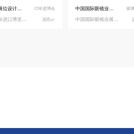
依维柯展位设计在第二届进博会上吸引万千瞩目
中国国际眼镜业展览会（SIOF）‌展台设计搭建-眼镜业巨头依视路陆逊梯卡
CIIE进博会
玻
中国国际进口博览会CIIE|上海国家会展中心
中国国际眼镜业展览会|上海新国际博览中心‌
305㎡
业务电话
021-68936251
质展会设计搭建
值班经理
18916375258