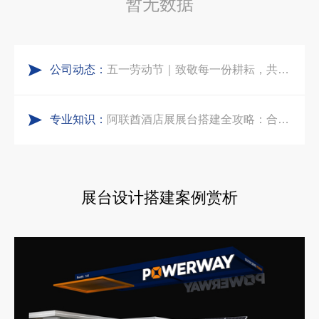
暂无数据
五一劳动节｜致敬每一份耕耘，共赴会展新征程
中东建材展特装展台验收确认区通关指南：避开这5个坑，省下20万
公司动态：
实力加冕｜中励展览入选第四届链博会推荐搭建施工服务商名录
阿联酋酒店展展台搭建全攻略：合规落地、吸客转化、避坑实操指南
专业知识：
再获殊荣！中励展览荣获世界制药原料中国展可持续金奖
沙特阿拉伯跨境氢能展全流程展台验收现场｜避坑验收指南
看得见的品质：人民网对中励展览的采访报道
印度智能家居展倒计时：智能展台设计区的3个致命陷阱与破局公式
展台设计搭建案例赏析
拓展新市场：不得不学的境外展览会参展指南