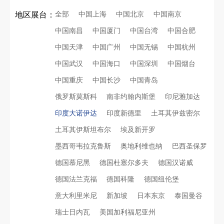
全部
中国上海
中国北京
中国南京
地区展台：
中国南昌
中国厦门
中国台湾
中国合肥
中国天津
中国广州
中国无锡
中国杭州
中国武汉
中国海口
中国深圳
中国烟台
中国重庆
中国长沙
中国青岛
俄罗斯莫斯科
南非约翰内斯堡
印尼雅加达
印度大诺伊达
印度新德里
土耳其伊兹密尔
土耳其伊斯坦布尔
埃及新开罗
墨西哥韦拉克鲁斯
奥地利维也纳
巴西圣保罗
德国慕尼黑
德国杜塞尔多夫
德国汉诺威
德国法兰克福
德国科隆
德国纽伦堡
意大利里米尼
新加坡
日本东京
泰国曼谷
瑞士日内瓦
美国加利福尼亚州
再获殊荣！中励展览荣获世界制药原料中国展可持续金奖