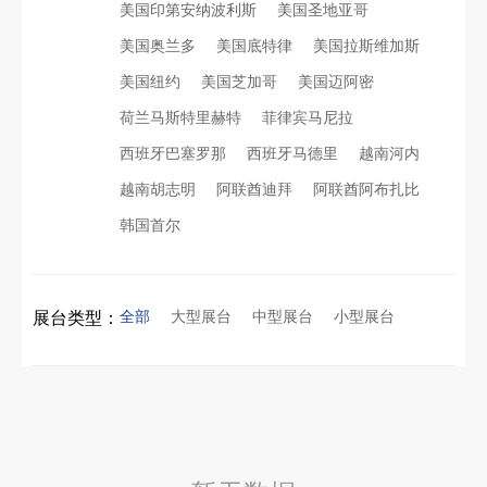
美国印第安纳波利斯
美国圣地亚哥
美国奥兰多
美国底特律
美国拉斯维加斯
看得见的品质：人民网对中励展览的采访报道
印度智能家居展倒计时：智能展台设计区的3个致命陷阱与破局公式
美国纽约
美国芝加哥
美国迈阿密
荷兰马斯特里赫特
菲律宾马尼拉
进博会倒计时5天！中励展览奋斗在进博会开幕式之前！
拓展新市场：不得不学的境外展览会参展指南
西班牙巴塞罗那
西班牙马德里
越南河内
越南胡志明
阿联酋迪拜
阿联酋阿布扎比
凝心聚力，逐浪盛夏｜中励展览 2026 年 7 月莫干山三日团建之旅圆满收官
公司国外参展总结报告参考模板范文
韩国首尔
实力获誉｜新加坡电信致信致谢，中励展览圆满交付2026 MWC项目
索马里异地环保设备展可持续展台搭建：避开行业乱象，用模块化绿色方案拿下东非环保订单
全部
大型展台
中型展台
小型展台
展台类型：
粽情端午，展梦申城
乌兹别克斯坦展会搭建服务厂家怎么选？避开行业乱象，实地工厂服务商才是参展标配
食味欢聚，聚力同行｜中励展览员工海鲜自助聚餐圆满落幕
合肥全球云计算展大数据展台互动区怎么落地？避开行业通病，用互动体验抓住专业观展决策者