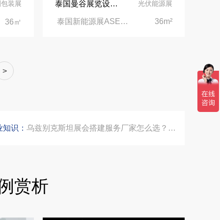
泰国曼谷展览设计搭建 | 保威新能源再战泰国新能源展
刷包装展
光伏能源展
泰国新能源展ASEW|泰国诗丽吉王后国家会议中心
36m²
36㎡
公司国外参展总结报告参考模板范文
索马里异地环保设备展可持续展台搭建：避开行业乱象，用模块化绿色方案拿下东非环保订单
>
乌兹别克斯坦展会搭建服务厂家怎么选？避开行业乱象，实地工厂服务商才是参展标配
业知识：
合肥全球云计算展大数据展台互动区怎么落地？避开行业通病，用互动体验抓住专业观展决策者
中东建材展特装展台验收确认区通关指南：避开这5个坑，省下20万
例赏析
阿联酋酒店展展台搭建全攻略：合规落地、吸客转化、避坑实操指南