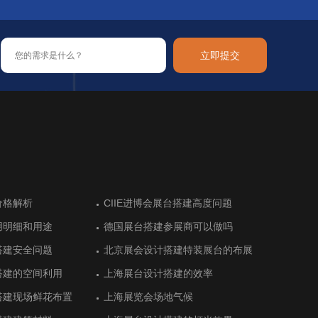
立即提交
布尔展台设计让展会成
价格解析
让新加坡参展热情高涨
用品和装饰品展展台搭
布尔展台设计让展会成
价格解析
德国科隆美容美发健康展览前的展台
CIIE进博会展台搭建高度问题
阿根廷高水平的展位设计搭建
德国汉诺威木材加工机械展展台搭建
德国科隆美容美发健康展览前的展台
CIIE进博会展台搭建高度问题
搭建
搭建
用明细和用途
建体现绿色农业特色
用明细和用途
德国展台搭建参展商可以做吗
猪肉联盟展位搭建顺利完工
德国展台搭建参展商可以做吗
际艺术展展台设计中空
阿拉伯展台搭建
际艺术展展台设计中空
德国杜塞尔杜夫美容美发展览会中展
德国埃森能源和环境技术展台设计搭
德国杜塞尔杜夫美容美发展览会中展
搭建安全问题
设计衬托最新产品
搭建安全问题
北京展会设计搭建特装展台的布展
E-star能源的展位设计气场十足
北京展会设计搭建特装展台的布展
位设计
建
位设计
搭建的空间利用
搭建有序完工
搭建的空间利用
上海展台设计搭建的效率
恒光大简洁展台设计留住客户
上海展台设计搭建的效率
食品展览会展览设计
布尔老牌展位设计
食品展览会展览设计
土耳其安卡拉酒店设备展展台设计需
土耳其安卡拉值得体验的展台设计搭
土耳其安卡拉酒店设备展展台设计需
求
建
求
搭建现场鲜花布置
展台搭建设计效果
搭建现场鲜花布置
上海展览会场地气候
上市公司三柏硕展台设计传递健康
上海展览会场地气候
前五的展台设计
布尔观众数量多的展位
前五的展台设计
德国斯图加特国际金属加工展展台搭
德国斯图加特模具展览会展台搭建
德国斯图加特国际金属加工展展台搭