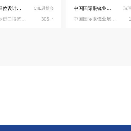
依维柯展位设计在第二届进博会上吸引万千瞩目
中国国际眼镜业展览会（SIOF）‌展台设计搭建-眼镜业巨头依视路陆逊梯卡
CIIE进博会
玻
中国国际进口博览会CIIE|上海国家会展中心
中国国际眼镜业展览会|上海新国际博览中心‌
305㎡
业务电话
021-68936251
质展会设计搭建
值班经理
18916375258