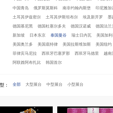
中国青岛
俄罗斯莫斯科
南非约翰内斯堡
印尼雅加
土耳其伊兹密尔
土耳其伊斯坦布尔
埃及新开罗
墨
德国慕尼黑
德国杜塞尔多夫
德国汉诺威
德国法兰
新加坡
日本东京
泰国曼谷
瑞士日内瓦
美国加利
美国奥兰多
美国底特律
美国拉斯维加斯
美国纽约
菲律宾马尼拉
西班牙巴塞罗那
西班牙马德里
越南
阿联酋阿布扎比
韩国首尔
全部
大型展台
中型展台
小型展台
型：