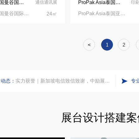
2026泰国曼谷国际电子生产设备暨微电子展览会展台设计搭建公司
ProPak Asia泰国亚太国际加工及包装技术展览会展台设计搭建-国家级专精特新小巨人企业“仅一联合智造”
通信通讯展
印
2026泰国曼谷国际电子生产设备暨微电子展览会|BITEC, Bangkok, Thailand
ProPak Asia泰国亚太国际加工及包装技术展览会|泰国曼谷国际贸易会展中心BITEC
24㎡
进博会倒计时5天！中励展览奋斗在进博会开幕式之前！
凝心聚力，逐浪盛夏｜中励展览 2026 年 7 月莫干山三日团建之旅圆满收官
<
1
2
实力获誉｜新加坡电信致信致谢，中励展览圆满交付2026 MWC项目
司动态：
专
粽情端午，展梦申城
食味欢聚，聚力同行｜中励展览员工海鲜自助聚餐圆满落幕
展台设计搭建案
五一劳动节｜致敬每一份耕耘，共赴会展新征程