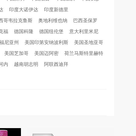
达
印度大诺伊达
印度新德里
西哥韦拉克鲁斯
奥地利维也纳
巴西圣保罗
克福
德国科隆
德国纽伦堡
意大利里米尼
福尼亚州
美国印第安纳波利斯
美国圣地亚哥
美国芝加哥
美国迈阿密
荷兰马斯特里赫特
河内
越南胡志明
阿联酋迪拜