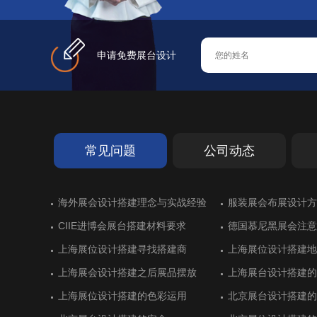
申请免费展台设计
常见问题
公司动态
德国艾森超过十年历史的展览搭建
海外展会设计搭建理念与实战经验
斯里兰卡亮相进博会展台设计
德国斯图加特橡胶展展台搭建
德国艾森超过十年历史的展览搭建
海外展会设计搭建理念与实战经验
展位搭建出彩：德国
服装展会布展设计方
墨西哥展台设计搭建
化工企业展台设计不
展位搭建出彩：德国
服装展会布展设计方
展
展
CIIE进博会展台搭建材料要求
黄石开发区展位设计搭建顺利
CIIE进博会展台搭建材料要求
德国慕尼黑展会注意
湖北商务厅展台设计
德国慕尼黑展会注意
慕尼黑国际电子展会的展台搭建制作
德国纽伦堡排名靠前的展会和展台设
慕尼黑国际电子展会的展台搭建制作
意大利里米尼展位设
土耳其伊斯坦布尔会
意大利里米尼展位设
上海展位设计搭建寻找搭建商
广东保威展位设计抢眼
上海展位设计搭建寻找搭建商
上海展位设计搭建地
虎克展台搭建空间利
上海展位设计搭建地
计
上海展会设计搭建之后展品摆放
杭州精工展台设计搭建一丝不苟
上海展会设计搭建之后展品摆放
上海展台设计搭建的
卫凯化工科技感展位
上海展台设计搭建的
德国科隆食品与饮料展览展位设计
沙特利雅得国际建筑和建材展展位设
德国科隆食品与饮料展览展位设计
法国巴黎航空展展览
意大利博洛尼亚食品
法国巴黎航空展展览
计
建
上海展位设计搭建的色彩运用
杭州精工展位设计精益求精
上海展位设计搭建的色彩运用
北京展台设计搭建的
美思德化学展台设计
北京展台设计搭建的
德国纽伦堡国际体育用品展台搭建商
意大利维罗纳家居行业展览会盘点
德国纽伦堡国际体育用品展台搭建商
土耳其伊斯坦布尔国
沙特利雅得国际水与
土耳其伊斯坦布尔国