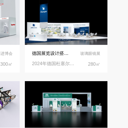
沙特阿拉伯跨境氢能展全流程展台验收现场｜避坑验收指南
印度智能家居展倒计时：智能展台设计区的3个致命陷阱与破局公式
拓展新市场：不得不学的境外展览会参展指南
德国展览设计搭建 | 见证精工登场玻璃工业展览会 Glasstec 2024
IE进博会
玻璃眼镜展
2024年德国杜塞尔多夫玻璃工业展览会Glasstec|德国杜塞尔多夫会展中心
300㎡
280㎡