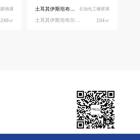
土耳其伊斯坦布尔展台设计丨美思德创新产品，打造聚氨酯行业标杆
璃眼镜展
石油化工橡胶展
土耳其伊斯坦布尔聚氨酯展Putech Eurasia|土耳其国际会展中心
1248㎡
104㎡
您可能需要：