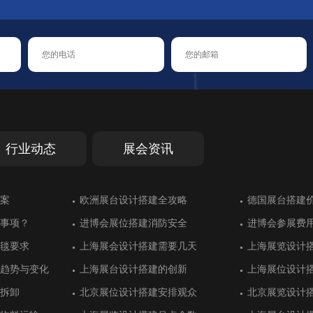
行业动态
展会资讯
汉诺威交通运输
案
大放异彩
能错过的展会
汉诺威交通运输
案
德国斯图加特工业工程领展台搭建
欧洲展台设计搭建全攻略
乌兹别克斯坦展台设计别具一格
德国斯图加特橡胶展展台搭建中对防
德国斯图加特工业工程领展台搭建
欧洲展台设计搭建全攻略
土耳其伊斯坦
德国展台搭建
绿色展台设计
德国埃森家居
土耳其伊斯坦
德国展台搭建
火的重视
功
建
功
事项？
效果
事项？
进博会展位搭建消防安全
墨西哥展位搭建设计获得好评
进博会展位搭建消防安全
进博会参展费
阿根廷展位搭
进博会参展费
计推荐
议中心展台设计
计推荐
展位搭建更顺利：意大利罗马展览推
英国伦敦国际石油展展台搭建
展位搭建更顺利：意大利罗马展览推
意大利罗马国
阿联酋迪拜的
意大利罗马国
毯要求
用充分
毯要求
上海展会设计搭建需要几天
华普光电工业风展位设计
上海展会设计搭建需要几天
上海展览设计
宏瑞达用展台
上海展览设计
荐
荐
间美学
间美学
趋势与变化
设计
趋势与变化
上海展台设计搭建的创新
迪洛家具展台设计同样具有奢华感
上海展台设计搭建的创新
上海展位设计
致为化工展位
上海展位设计
设计
行业展台设计搭
设计
意大利米兰展台设计有特色的汽车行
意大利里米尼值得参加的展会盘点
意大利米兰展台设计有特色的汽车行
法国里昂国际
土耳其伊斯坦
法国里昂国际
业展
业展
拆卸
清新靓丽
拆卸
北京展位设计搭建安排观众
珐玛珈集团注重展位设计效果
北京展位设计搭建安排观众
北京展览设计
大海光伏重视
北京展览设计
际机器人展台搭
环境展展台设计
际机器人展台搭
德国汉诺威信息和通信技术展展位搭
德国埃森国际改装车展展览搭建方案
德国汉诺威信息和通信技术展展位搭
德国埃森排名
土耳其伊斯坦
德国埃森排名