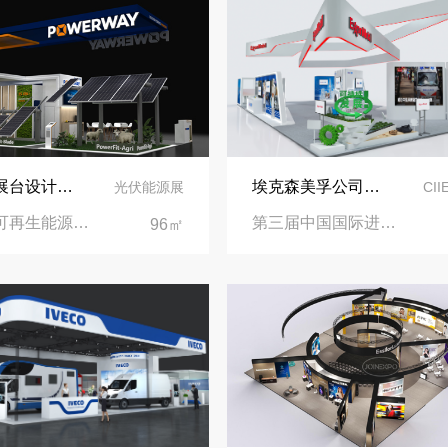
实力加冕｜中励展览入选第四届链博会推荐搭建施工服务商名录
再获殊荣！中励展览荣获世界制药原料中国展可持续金奖
看得见的品质：人民网对中励展览的采访报道
意大利展台设计搭建-保威新能源在意大利里米尼会展中心推出最新产品-中励展览设计策划公司
埃克森美孚公司在第三届进博会上展示非凡的展台搭建设计
光伏能源展
CI
意大利可再生能源展览会|意大利里米尼会展中心
第三届中国国际进口博览会|国家会展中心
96㎡