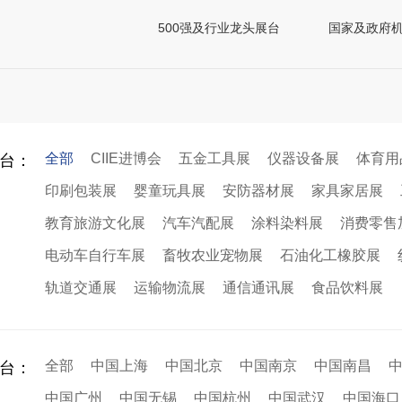
500强及行业龙头展台
国家及政府
全部
CIIE进博会
五金工具展
仪器设备展
体育用
台：
印刷包装展
婴童玩具展
安防器材展
家具家居展
教育旅游文化展
汽车汽配展
涂料染料展
消费零售
电动车自行车展
畜牧农业宠物展
石油化工橡胶展
轨道交通展
运输物流展
通信通讯展
食品饮料展
全部
中国上海
中国北京
中国南京
中国南昌
台：
中国广州
中国无锡
中国杭州
中国武汉
中国海口