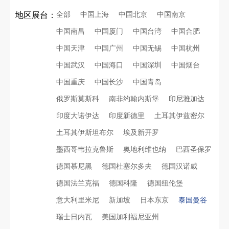
全部
中国上海
中国北京
中国南京
地区展台：
中国南昌
中国厦门
中国台湾
中国合肥
中国天津
中国广州
中国无锡
中国杭州
中国武汉
中国海口
中国深圳
中国烟台
中国重庆
中国长沙
中国青岛
俄罗斯莫斯科
南非约翰内斯堡
印尼雅加达
印度大诺伊达
印度新德里
土耳其伊兹密尔
土耳其伊斯坦布尔
埃及新开罗
墨西哥韦拉克鲁斯
奥地利维也纳
巴西圣保罗
德国慕尼黑
德国杜塞尔多夫
德国汉诺威
德国法兰克福
德国科隆
德国纽伦堡
意大利里米尼
新加坡
日本东京
泰国曼谷
瑞士日内瓦
美国加利福尼亚州
再获殊荣！中励展览荣获世界制药原料中国展可持续金奖