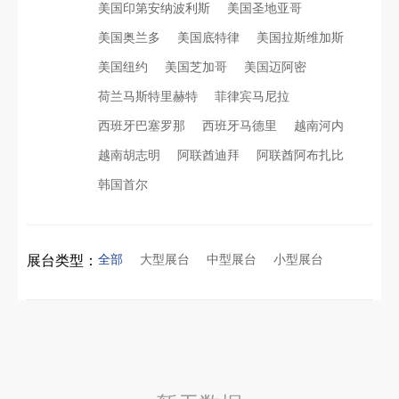
美国印第安纳波利斯
美国圣地亚哥
美国奥兰多
美国底特律
美国拉斯维加斯
看得见的品质：人民网对中励展览的采访报道
沙特阿拉伯跨境氢能展全流程展台验收现场｜避坑验收指南
美国纽约
美国芝加哥
美国迈阿密
荷兰马斯特里赫特
菲律宾马尼拉
拓展新市场：不得不学的境外展览会参展指南
进博会倒计时5天！中励展览奋斗在进博会开幕式之前！
西班牙巴塞罗那
西班牙马德里
越南河内
越南胡志明
阿联酋迪拜
阿联酋阿布扎比
公司国外参展总结报告参考模板范文
凝心聚力，逐浪盛夏｜中励展览 2026 年 7 月莫干山三日团建之旅圆满收官
韩国首尔
实力获誉｜新加坡电信致信致谢，中励展览圆满交付2026 MWC项目
埃及跨境展会搭建执行服务商｜扎根北非会展实地落地，拆解行业乱象，帮国内企业参展少踩 90% 的坑
全部
大型展台
中型展台
小型展台
展台类型：
粽情端午，展梦申城
索马里异地环保设备展可持续展台搭建：避开行业乱象，用模块化绿色方案拿下东非环保订单
食味欢聚，聚力同行｜中励展览员工海鲜自助聚餐圆满落幕
乌兹别克斯坦展会搭建服务厂家怎么选？避开行业乱象，实地工厂服务商才是参展标配