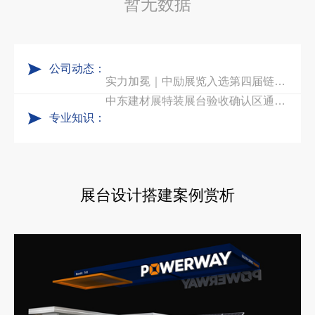
暂无数据
五一劳动节｜致敬每一份耕耘，共赴会展新征程
合肥全球云计算展大数据展台互动区怎么落地？避开行业通病，用互动体验抓住专业观展决策者
公司动态：
实力加冕｜中励展览入选第四届链博会推荐搭建施工服务商名录
中东建材展特装展台验收确认区通关指南：避开这5个坑，省下20万
专业知识：
再获殊荣！中励展览荣获世界制药原料中国展可持续金奖
阿联酋酒店展展台搭建全攻略：合规落地、吸客转化、避坑实操指南
看得见的品质：人民网对中励展览的采访报道
沙特阿拉伯跨境氢能展全流程展台验收现场｜避坑验收指南
展台设计搭建案例赏析
拓展新市场：不得不学的境外展览会参展指南