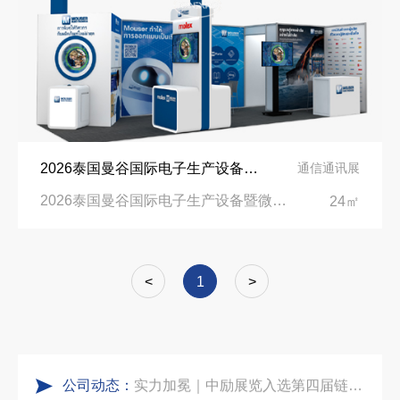
拓展新市场：不得不学的境外展览会参展指南
进博会倒计时5天！中励展览奋斗在进博会开幕式之前！
公司国外参展总结报告参考模板范文
凝心聚力，逐浪盛夏｜中励展览 2026 年 7 月莫干山三日团建之旅圆满收官
实力获誉｜新加坡电信致信致谢，中励展览圆满交付2026 MWC项目
埃及跨境展会搭建执行服务商｜扎根北非会展实地落地，拆解行业乱象，帮国内企业参展少踩 90% 的坑
2026泰国曼谷国际电子生产设备暨微电子展览会展台设计搭建公司
通信通讯展
粽情端午，展梦申城
索马里异地环保设备展可持续展台搭建：避开行业乱象，用模块化绿色方案拿下东非环保订单
2026泰国曼谷国际电子生产设备暨微电子展览会|BITEC, Bangkok, Thailand
24㎡
食味欢聚，聚力同行｜中励展览员工海鲜自助聚餐圆满落幕
乌兹别克斯坦展会搭建服务厂家怎么选？避开行业乱象，实地工厂服务商才是参展标配
<
1
>
五一劳动节｜致敬每一份耕耘，共赴会展新征程
合肥全球云计算展大数据展台互动区怎么落地？避开行业通病，用互动体验抓住专业观展决策者
公司动态：
实力加冕｜中励展览入选第四届链博会推荐搭建施工服务商名录
中东建材展特装展台验收确认区通关指南：避开这5个坑，省下20万