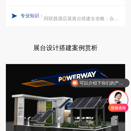
专业知识：
再获殊荣！中励展览荣获世界制药原料中国展可持续金奖
阿联酋酒店展展台搭建全攻略：合规落地、吸客转化、避坑实操指南
看得见的品质：人民网对中励展览的采访报道
沙特阿拉伯跨境氢能展全流程展台验收现场｜避坑验收指南
展台设计搭建案例赏析
拓展新市场：不得不学的境外展览会参展指南
可以介绍下你们的产品么
你们是怎么收费的呢