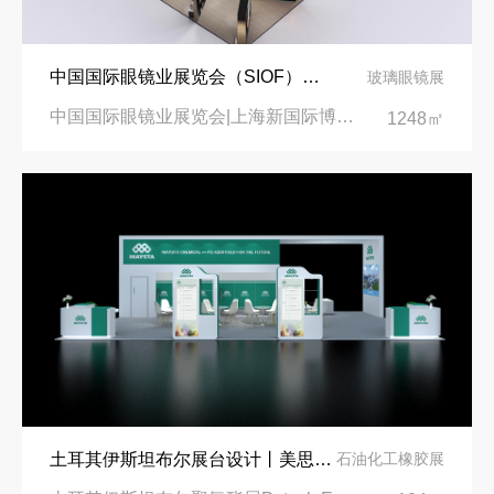
中国国际眼镜业展览会（SIOF）‌展台设计搭建-眼镜业巨头依视路陆逊梯卡
玻璃眼镜展
中国国际眼镜业展览会|上海新国际博览中心‌
1248㎡
土耳其伊斯坦布尔展台设计丨美思德创新产品，打造聚氨酯行业标杆
石油化工橡胶展