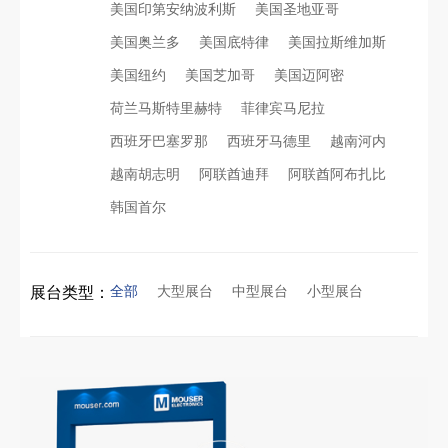
美国印第安纳波利斯
美国圣地亚哥
美国奥兰多
美国底特律
美国拉斯维加斯
美国纽约
美国芝加哥
美国迈阿密
荷兰马斯特里赫特
菲律宾马尼拉
西班牙巴塞罗那
西班牙马德里
越南河内
越南胡志明
阿联酋迪拜
阿联酋阿布扎比
韩国首尔
全部
大型展台
中型展台
小型展台
展台类型：
再获殊荣！中励展览荣获世界制药原料中国展可持续金奖
看得见的品质：人民网对中励展览的采访报道
沙特阿拉伯跨境氢能展全流程展台验收现场｜避坑验收指南