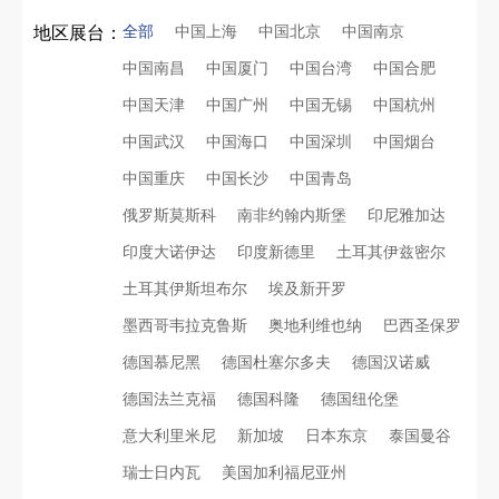
全部
中国上海
中国北京
中国南京
地区展台：
中国南昌
中国厦门
中国台湾
中国合肥
中国天津
中国广州
中国无锡
中国杭州
中国武汉
中国海口
中国深圳
中国烟台
中国重庆
中国长沙
中国青岛
俄罗斯莫斯科
南非约翰内斯堡
印尼雅加达
印度大诺伊达
印度新德里
土耳其伊兹密尔
土耳其伊斯坦布尔
埃及新开罗
墨西哥韦拉克鲁斯
奥地利维也纳
巴西圣保罗
德国慕尼黑
德国杜塞尔多夫
德国汉诺威
德国法兰克福
德国科隆
德国纽伦堡
意大利里米尼
新加坡
日本东京
泰国曼谷
瑞士日内瓦
美国加利福尼亚州