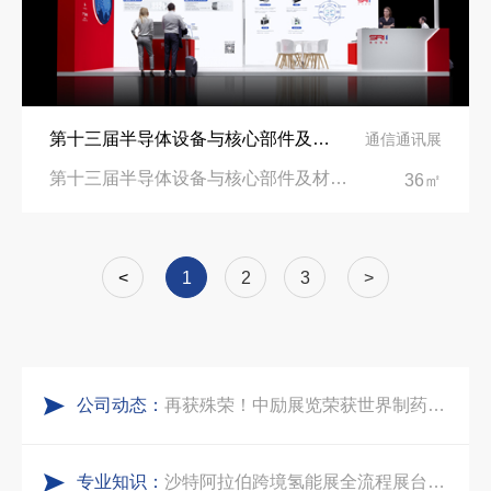
实力获誉｜新加坡电信致信致谢，中励展览圆满交付2026 MWC项目
埃及跨境展会搭建执行服务商｜扎根北非会展实地落地，拆解行业乱象，帮国内企业参展少踩 90% 的坑
粽情端午，展梦申城
索马里异地环保设备展可持续展台搭建：避开行业乱象，用模块化绿色方案拿下东非环保订单
第十三届半导体设备与核心部件及材料展（CSEAC 2025）展台设计搭建公司
通信通讯展
食味欢聚，聚力同行｜中励展览员工海鲜自助聚餐圆满落幕
乌兹别克斯坦展会搭建服务厂家怎么选？避开行业乱象，实地工厂服务商才是参展标配
第十三届半导体设备与核心部件及材料展|无锡太湖国际博览中心
36㎡
五一劳动节｜致敬每一份耕耘，共赴会展新征程
合肥全球云计算展大数据展台互动区怎么落地？避开行业通病，用互动体验抓住专业观展决策者
<
1
2
3
>
实力加冕｜中励展览入选第四届链博会推荐搭建施工服务商名录
中东建材展特装展台验收确认区通关指南：避开这5个坑，省下20万
公司动态：
再获殊荣！中励展览荣获世界制药原料中国展可持续金奖
阿联酋酒店展展台搭建全攻略：合规落地、吸客转化、避坑实操指南
专业知识：
看得见的品质：人民网对中励展览的采访报道
沙特阿拉伯跨境氢能展全流程展台验收现场｜避坑验收指南