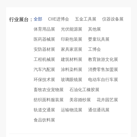
全部
CIIE进博会
五金工具展
仪器设备展
行业展台：
体育用品展
光伏能源展
其他展
医药器械展
印刷包装展
婴童玩具展
安防器材展
家具家居展
工博会
工程机械展
建筑材料展
教育旅游文化展
汽车汽配展
涂料染料展
消费零售加盟展
环保技术展
玻璃眼镜展
电动车自行车展
畜牧农业宠物展
石油化工橡胶展
纺织面料服装展
美容婚纱展
花卉园艺展
轨道交通展
运输物流展
通信通讯展
食品饮料展