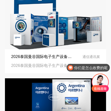
2026泰国曼谷国际电子生产设备暨微电子展览会展台设计搭建公司
再获殊荣！中励展览荣获世界制药原料中国展可持续金奖
通信通讯展
2026泰国曼谷国际电子生产设备暨微电子展览会|BITEC, Bangkok, Thailand
24㎡
你们是怎么收费的呢
看得见的品质：人民网对中励展览的采访报道
沙特阿拉伯跨境氢能展全流程展台验收现场｜避坑验收指南
拓展新市场：不得不学的境外展览会参展指南
进博会倒计时5天！中励展览奋斗在进博会开幕式之前！
公司国外参展总结报告参考模板范文
凝心聚力，逐浪盛夏｜中励展览 2026 年 7 月莫干山三日团建之旅圆满收官