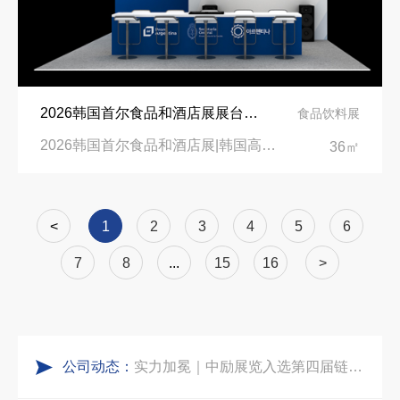
实力获誉｜新加坡电信致信致谢，中励展览圆满交付2026 MWC项目
埃及跨境展会搭建执行服务商｜扎根北非会展实地落地，拆解行业乱象，帮国内企业参展少踩 90% 的坑
2026韩国首尔食品和酒店展展台设计搭建公司
食品饮料展
粽情端午，展梦申城
索马里异地环保设备展可持续展台搭建：避开行业乱象，用模块化绿色方案拿下东非环保订单
2026韩国首尔食品和酒店展|韩国高阳国际展览中心
36㎡
食味欢聚，聚力同行｜中励展览员工海鲜自助聚餐圆满落幕
乌兹别克斯坦展会搭建服务厂家怎么选？避开行业乱象，实地工厂服务商才是参展标配
<
1
2
3
4
5
6
五一劳动节｜致敬每一份耕耘，共赴会展新征程
合肥全球云计算展大数据展台互动区怎么落地？避开行业通病，用互动体验抓住专业观展决策者
7
8
...
15
16
>
实力加冕｜中励展览入选第四届链博会推荐搭建施工服务商名录
中东建材展特装展台验收确认区通关指南：避开这5个坑，省下20万
公司动态：
再获殊荣！中励展览荣获世界制药原料中国展可持续金奖
阿联酋酒店展展台搭建全攻略：合规落地、吸客转化、避坑实操指南