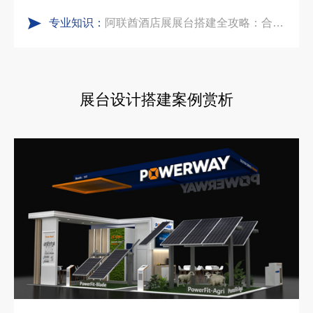
专业知识：
看得见的品质：人民网对中励展览的采访报道
沙特阿拉伯跨境氢能展全流程展台验收现场｜避坑验收指南
拓展新市场：不得不学的境外展览会参展指南
展台设计搭建案例赏析