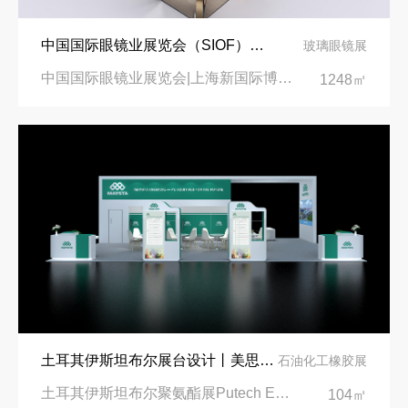
中国国际眼镜业展览会（SIOF）‌展台设计搭建-眼镜业巨头依视路陆逊梯卡
玻璃眼镜展
中国国际眼镜业展览会|上海新国际博览中心‌
1248㎡
土耳其伊斯坦布尔展台设计丨美思德创新产品，打造聚氨酯行业标杆
石油化工橡胶展
土耳其伊斯坦布尔聚氨酯展Putech Eurasia|土耳其国际会展中心
104㎡