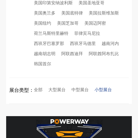
美国印第安纳波利斯
美国圣地亚哥
美国奥兰多
美国底特律
美国拉斯维加斯
美国纽约
美国芝加哥
美国迈阿密
荷兰马斯特里赫特
菲律宾马尼拉
西班牙巴塞罗那
西班牙马德里
越南河内
越南胡志明
阿联酋迪拜
阿联酋阿布扎比
韩国首尔
全部
大型展台
中型展台
小型展台
展台类型：