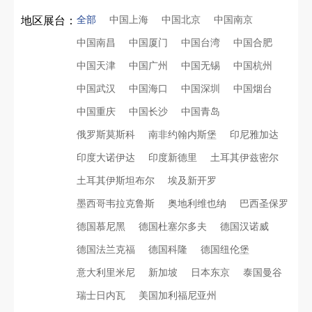
全部
中国上海
中国北京
中国南京
地区展台：
中国南昌
中国厦门
中国台湾
中国合肥
中国天津
中国广州
中国无锡
中国杭州
中国武汉
中国海口
中国深圳
中国烟台
中国重庆
中国长沙
中国青岛
俄罗斯莫斯科
南非约翰内斯堡
印尼雅加达
印度大诺伊达
印度新德里
土耳其伊兹密尔
土耳其伊斯坦布尔
埃及新开罗
墨西哥韦拉克鲁斯
奥地利维也纳
巴西圣保罗
德国慕尼黑
德国杜塞尔多夫
德国汉诺威
德国法兰克福
德国科隆
德国纽伦堡
意大利里米尼
新加坡
日本东京
泰国曼谷
瑞士日内瓦
美国加利福尼亚州