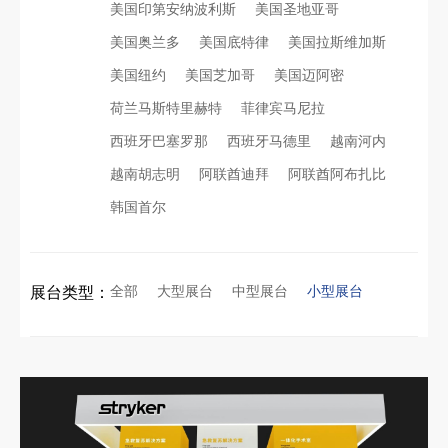
美国印第安纳波利斯
美国圣地亚哥
美国奥兰多
美国底特律
美国拉斯维加斯
美国纽约
美国芝加哥
美国迈阿密
荷兰马斯特里赫特
菲律宾马尼拉
西班牙巴塞罗那
西班牙马德里
越南河内
越南胡志明
阿联酋迪拜
阿联酋阿布扎比
韩国首尔
全部
大型展台
中型展台
小型展台
展台类型：