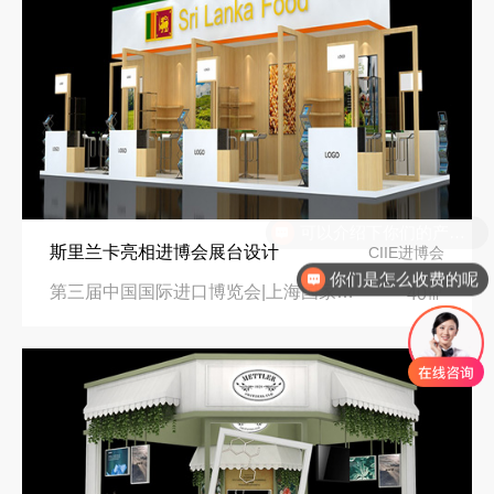
再获殊荣！中励展览荣获世界制药原料中国展可持续金奖
斯里兰卡亮相进博会展台设计
CIIE进博会
你们是怎么收费的呢
看得见的品质：人民网对中励展览的采访报道
沙特阿拉伯跨境氢能展全流程展台验收现场｜避坑验收指南
第三届中国国际进口博览会|上海国家会展中心
40㎡
拓展新市场：不得不学的境外展览会参展指南
进博会倒计时5天！中励展览奋斗在进博会开幕式之前！
公司国外参展总结报告参考模板范文
凝心聚力，逐浪盛夏｜中励展览 2026 年 7 月莫干山三日团建之旅圆满收官