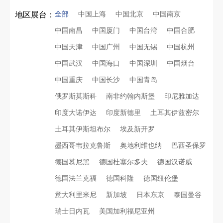
全部
中国上海
中国北京
中国南京
地区展台：
中国南昌
中国厦门
中国台湾
中国合肥
中国天津
中国广州
中国无锡
中国杭州
中国武汉
中国海口
中国深圳
中国烟台
中国重庆
中国长沙
中国青岛
俄罗斯莫斯科
南非约翰内斯堡
印尼雅加达
印度大诺伊达
印度新德里
土耳其伊兹密尔
土耳其伊斯坦布尔
埃及新开罗
墨西哥韦拉克鲁斯
奥地利维也纳
巴西圣保罗
德国慕尼黑
德国杜塞尔多夫
德国汉诺威
德国法兰克福
德国科隆
德国纽伦堡
意大利里米尼
新加坡
日本东京
泰国曼谷
瑞士日内瓦
美国加利福尼亚州