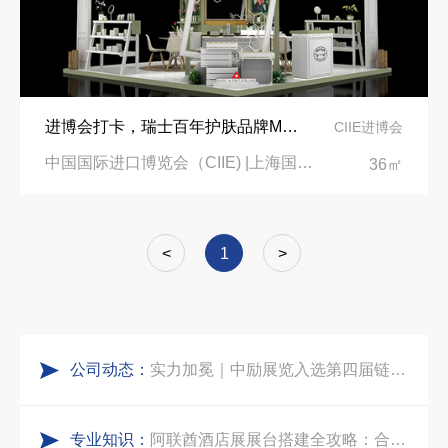
实力获誉｜新加坡电信致信致谢，中励展览圆满交付2026 MWC项目
埃及跨境展会搭建执行服务商｜扎根北非会展实地落地，拆解行业乱象，帮国内企业参展少踩 90% 的坑
粽情端午，展梦申城
索马里异地环保设备展可持续展台搭建：避开行业乱象，用模块化绿色方案拿下东非环保订单
进博会打卡，瑞士百年护肤品牌Mettler1929展台搭建
CIIE进博会
食味欢聚，聚力同行｜中励展览员工海鲜自助聚餐圆满落幕
乌兹别克斯坦展会搭建服务厂家怎么选？避开行业乱象，实地工厂服务商才是参展标配
中国国际进口博览会（CIIE) |上海国家会展中心
36㎡
五一劳动节｜致敬每一份耕耘，共赴会展新征程
合肥全球云计算展大数据展台互动区怎么落地？避开行业通病，用互动体验抓住专业观展决策者
<
1
>
实力加冕｜中励展览入选第四届链博会推荐搭建施工服务商名录
中东建材展特装展台验收确认区通关指南：避开这5个坑，省下20万
公司动态：
再获殊荣！中励展览荣获世界制药原料中国展可持续金奖
阿联酋酒店展展台搭建全攻略：合规落地、吸客转化、避坑实操指南
专业知识：
看得见的品质：人民网对中励展览的采访报道
沙特阿拉伯跨境氢能展全流程展台验收现场｜避坑验收指南