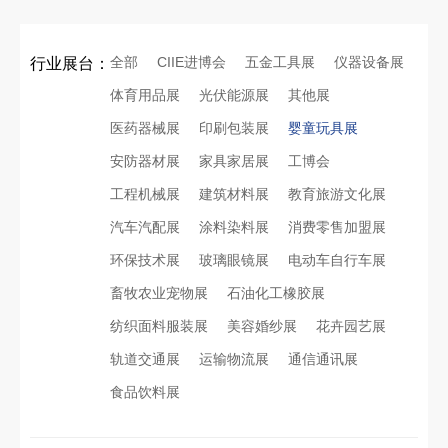
全部
CIIE进博会
五金工具展
仪器设备展
行业展台：
体育用品展
光伏能源展
其他展
医药器械展
印刷包装展
婴童玩具展
安防器材展
家具家居展
工博会
工程机械展
建筑材料展
教育旅游文化展
汽车汽配展
涂料染料展
消费零售加盟展
环保技术展
玻璃眼镜展
电动车自行车展
畜牧农业宠物展
石油化工橡胶展
纺织面料服装展
美容婚纱展
花卉园艺展
轨道交通展
运输物流展
通信通讯展
食品饮料展