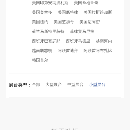
美国印第安纳波利斯
美国圣地亚哥
美国奥兰多
美国底特律
美国拉斯维加斯
拓展新市场：不得不学的境外展览会参展指南
进博会倒计时5天！中励展览奋斗在进博会开幕式之前！
美国纽约
美国芝加哥
美国迈阿密
荷兰马斯特里赫特
菲律宾马尼拉
公司国外参展总结报告参考模板范文
凝心聚力，逐浪盛夏｜中励展览 2026 年 7 月莫干山三日团建之旅圆满收官
西班牙巴塞罗那
西班牙马德里
越南河内
越南胡志明
阿联酋迪拜
阿联酋阿布扎比
实力获誉｜新加坡电信致信致谢，中励展览圆满交付2026 MWC项目
索马里异地环保设备展可持续展台搭建：避开行业乱象，用模块化绿色方案拿下东非环保订单
韩国首尔
粽情端午，展梦申城
乌兹别克斯坦展会搭建服务厂家怎么选？避开行业乱象，实地工厂服务商才是参展标配
全部
大型展台
中型展台
小型展台
展台类型：
食味欢聚，聚力同行｜中励展览员工海鲜自助聚餐圆满落幕
合肥全球云计算展大数据展台互动区怎么落地？避开行业通病，用互动体验抓住专业观展决策者
五一劳动节｜致敬每一份耕耘，共赴会展新征程
中东建材展特装展台验收确认区通关指南：避开这5个坑，省下20万