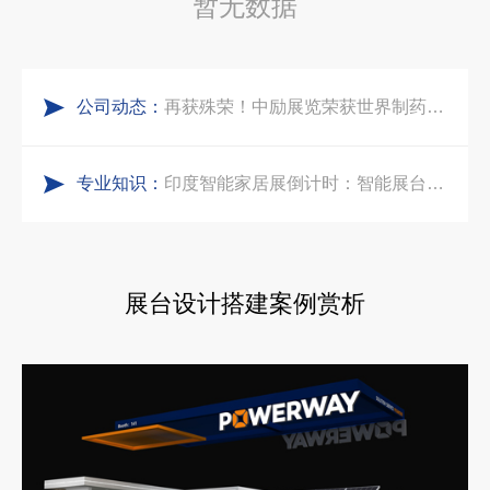
暂无数据
实力加冕｜中励展览入选第四届链博会推荐搭建施工服务商名录
阿联酋酒店展展台搭建全攻略：合规落地、吸客转化、避坑实操指南
公司动态：
再获殊荣！中励展览荣获世界制药原料中国展可持续金奖
沙特阿拉伯跨境氢能展全流程展台验收现场｜避坑验收指南
专业知识：
看得见的品质：人民网对中励展览的采访报道
印度智能家居展倒计时：智能展台设计区的3个致命陷阱与破局公式
拓展新市场：不得不学的境外展览会参展指南
展台设计搭建案例赏析