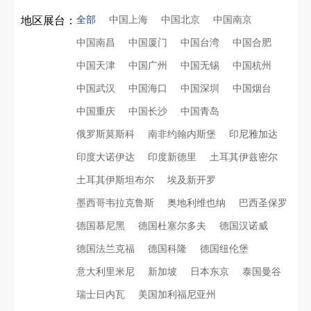
全部
中国上海
中国北京
中国南京
地区展台：
中国南昌
中国厦门
中国台湾
中国合肥
中国天津
中国广州
中国无锡
中国杭州
中国武汉
中国海口
中国深圳
中国烟台
中国重庆
中国长沙
中国青岛
俄罗斯莫斯科
南非约翰内斯堡
印尼雅加达
印度大诺伊达
印度新德里
土耳其伊兹密尔
土耳其伊斯坦布尔
埃及新开罗
墨西哥韦拉克鲁斯
奥地利维也纳
巴西圣保罗
德国慕尼黑
德国杜塞尔多夫
德国汉诺威
德国法兰克福
德国科隆
德国纽伦堡
再获殊荣！中励展览荣获世界制药原料中国展可持续金奖
意大利里米尼
新加坡
日本东京
泰国曼谷
瑞士日内瓦
美国加利福尼亚州
看得见的品质：人民网对中励展览的采访报道
印度智能家居展倒计时：智能展台设计区的3个致命陷阱与破局公式