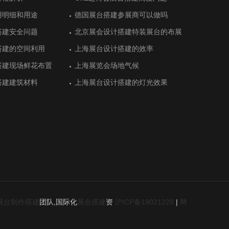
搭建
搭建
用明细和用途
建体现绿色农业特色
用明细和用途
德国展台搭建参展商可以做吗
猪肉联盟展位搭建顺利完工
德国展台搭建参展商可以做吗
际艺术展展台设计中空
阿拉伯展台搭建
际艺术展展台设计中空
德国杜塞尔杜夫美容美发展览会中展
德国埃森能源和环境技术展台设计搭
德国杜塞尔杜夫美容美发展览会中展
搭建安全问题
设计衬托最新产品
搭建安全问题
北京展会设计搭建特装展台的布展
E-star能源的展位设计气场十足
北京展会设计搭建特装展台的布展
位设计
建
位设计
搭建的空间利用
搭建有序完工
搭建的空间利用
上海展台设计搭建的效率
恒光大简洁展台设计留住客户
上海展台设计搭建的效率
食品展览会展览设计
布尔老牌展位设计
食品展览会展览设计
土耳其安卡拉酒店设备展展台设计需
土耳其安卡拉值得体验的展台设计搭
土耳其安卡拉酒店设备展展台设计需
求
建
求
搭建现场鲜花布置
展台搭建设计效果
搭建现场鲜花布置
上海展览会场地气候
上市公司三柏硕展台设计传递健康
上海展览会场地气候
前五的展台设计
布尔观众数量多的展位
前五的展台设计
德国斯图加特国际金属加工展展台搭
德国斯图加特模具展览会展台搭建
德国斯图加特国际金属加工展展台搭
搭建建筑材料
旗下公司展台设计
搭建建筑材料
上海展台设计搭建的灯光效果
上海展台设计搭建的灯光效果
建
建
维修展览会展台搭建清
布式能源展览会附近的
维修展览会展台搭建清
德国杜塞尔多夫塑料和橡胶展台设计
德国科隆值得参加的展览会和展台搭
德国杜塞尔多夫塑料和橡胶展台设计
师
建商
师
和环境技术展览会
公司追捧的展会设计
和环境技术展览会
德国斯图加特工业展展台搭建彰显品
德国汉诺威拥抱创新的展台设计效果
德国斯图加特工业展展台搭建彰显品
质
质
展台制作搭建
团队,国际化
展会搭建
资
沪ICP备19021228
|
网