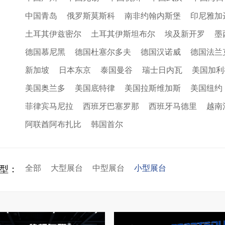
中国青岛
俄罗斯莫斯科
南非约翰内斯堡
印尼雅加
土耳其伊兹密尔
土耳其伊斯坦布尔
埃及新开罗
墨
德国慕尼黑
德国杜塞尔多夫
德国汉诺威
德国法兰
新加坡
日本东京
泰国曼谷
瑞士日内瓦
美国加利
美国奥兰多
美国底特律
美国拉斯维加斯
美国纽约
菲律宾马尼拉
西班牙巴塞罗那
西班牙马德里
越南
阿联酋阿布扎比
韩国首尔
全部
大型展台
中型展台
小型展台
型：