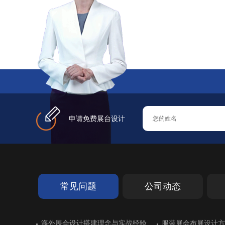
精于工 匠于心 技于艺
中励展览专注高品
在线咨询
申请免费展台设计
常见问题
公司动态
德国艾森超过十年历史的展览搭建
海外展会设计搭建理念与实战经验
斯里兰卡亮相进博会展台设计
德国斯图加特橡胶展展台搭建
德国艾森超过十年历史的展览搭建
海外展会设计搭建理念与实战经验
展位搭建出彩：德国
服装展会布展设计方
墨西哥展台设计搭建
化工企业展台设计不
展位搭建出彩：德国
服装展会布展设计方