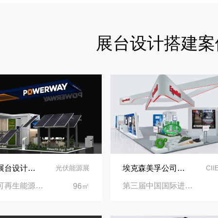
食味欢聚，聚力同行｜中励展览员工海鲜自助聚餐圆满落幕
展台设计搭建案
五一劳动节｜致敬每一份耕耘，共赴会展新征程
实力加冕｜中励展览入选第四届链博会推荐搭建施工服务商名录
再获殊荣！中励展览荣获世界制药原料中国展可持续金奖
看得见的品质：人民网对中励展览的采访报道
意大利展台设计搭建-保威新能源在意大利里米尼会展中心推出最新产品-中励展览设计策划公司
埃克森美孚公司在第三届进博会上展示非凡的展台搭建设计
光伏能源展
CI
意大利可再生能源展览会|意大利里米尼会展中心
第三届中国国际进口博览会|国家会展中心
96㎡