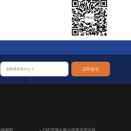
您可能需要：
立即提交
布尔展台设计让展会成
价格解析
让新加坡参展热情高涨
用品和装饰品展展台搭
布尔展台设计让展会成
价格解析
德国科隆美容美发健康展览前的展台
CIIE进博会展台搭建高度问题
阿根廷高水平的展位设计搭建
德国汉诺威木材加工机械展展台搭建
德国科隆美容美发健康展览前的展台
CIIE进博会展台搭建高度问题