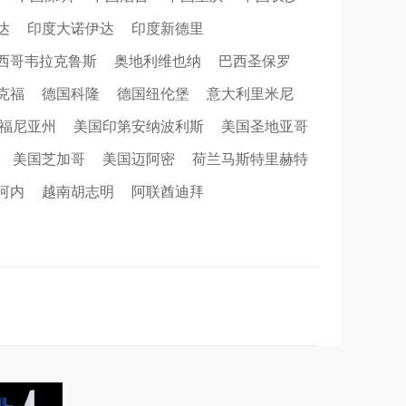
达
印度大诺伊达
印度新德里
西哥韦拉克鲁斯
奥地利维也纳
巴西圣保罗
克福
德国科隆
德国纽伦堡
意大利里米尼
福尼亚州
美国印第安纳波利斯
美国圣地亚哥
美国芝加哥
美国迈阿密
荷兰马斯特里赫特
河内
越南胡志明
阿联酋迪拜