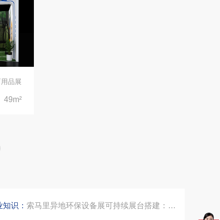
沙特阿拉伯跨境氢能展全流程展台验收现场｜避坑验收指南
拓展新市场：不得不学的境外展览会参展指南
育用品展
49m²
公司国外参展总结报告参考模板范文
埃及跨境展会搭建执行服务商｜扎根北非会展实地落地，拆解行业乱象，帮国内企业参展少踩 90% 的坑
索马里异地环保设备展可持续展台搭建：避开行业乱象，用模块化绿色方案拿下东非环保订单
业知识：
乌兹别克斯坦展会搭建服务厂家怎么选？避开行业乱象，实地工厂服务商才是参展标配