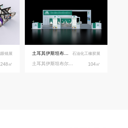
土耳其伊斯坦布尔展台设计丨美思德创新产品，打造聚氨酯行业标杆
璃眼镜展
石油化工橡胶展
土耳其伊斯坦布尔聚氨酯展Putech Eurasia|土耳其国际会展中心
1248㎡
104㎡