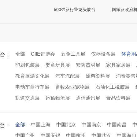
500强及行业龙头展台
国家及政府
全部
CIIE进博会
五金工具展
仪器设备展
体育用
台：
印刷包装展
婴童玩具展
安防器材展
家具家居展
教育旅游文化展
汽车汽配展
涂料染料展
消费零售
电动车自行车展
畜牧农业宠物展
石油化工橡胶展
轨道交通展
运输物流展
通信通讯展
食品饮料展
全部
中国上海
中国北京
中国南京
中国南昌
台：
中国广州
中国无锡
中国杭州
中国武汉
中国海口