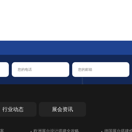
021-68936251
质展会设计搭建
值班经理
18916375258
行业动态
展会资讯
汉诺威交通运输
案
大放异彩
能错过的展会
汉诺威交通运输
案
德国斯图加特工业工程领展台搭建
欧洲展台设计搭建全攻略
乌兹别克斯坦展台设计别具一格
德国斯图加特橡胶展展台搭建中对防
德国斯图加特工业工程领展台搭建
欧洲展台设计搭建全攻略
土耳其伊斯坦
德国展台搭建
绿色展台设计
德国埃森家居
土耳其伊斯坦
德国展台搭建