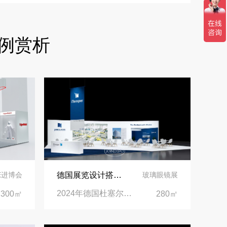
合肥全球云计算展大数据展台互动区怎么落地？避开行业通病，用互动体验抓住专业观展决策者
例赏析
中东建材展特装展台验收确认区通关指南：避开这5个坑，省下20万
阿联酋酒店展展台搭建全攻略：合规落地、吸客转化、避坑实操指南
沙特阿拉伯跨境氢能展全流程展台验收现场｜避坑验收指南
拓展新市场：不得不学的境外展览会参展指南
德国展览设计搭建 | 见证精工登场玻璃工业展览会 Glasstec 2024
IE进博会
玻璃眼镜展
2024年德国杜塞尔多夫玻璃工业展览会Glasstec|德国杜塞尔多夫会展中心
300㎡
280㎡