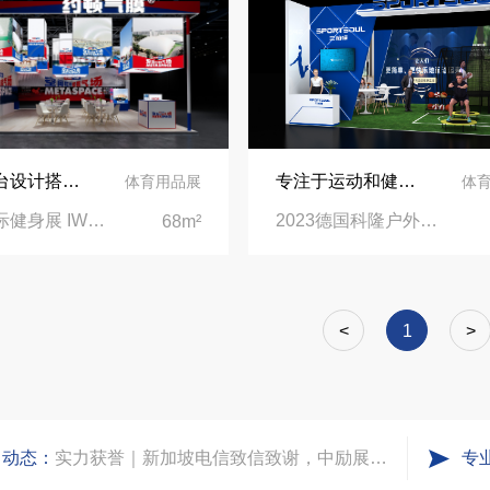
再获殊荣！中励展览荣获世界制药原料中国展可持续金奖
看得见的品质：人民网对中励展览的采访报道
上海展台设计搭建 | 约顿气膜惊艳上海国际健身展
专注于运动和健身器材，上市公司三柏硕展台设计传递健康生活
体育用品展
体
上海国际健身展 IWF|上海新国际博览中心
2023德国科隆户外用品和园艺展spoga+gafa|德国科隆国际会展中心
68m²
进博会倒计时5天！中励展览奋斗在进博会开幕式之前！
凝心聚力，逐浪盛夏｜中励展览 2026 年 7 月莫干山三日团建之旅圆满收官
<
1
>
实力获誉｜新加坡电信致信致谢，中励展览圆满交付2026 MWC项目
司动态：
专
粽情端午，展梦申城