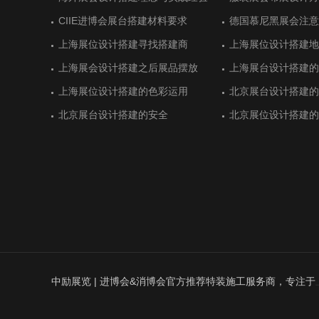
展
展
CIIE进博会展台搭建材料要求
黄石开发区展位设计搭建顺利
CIIE进博会展台搭建材料要求
德国慕尼黑展会注意
湖北商务厅展台设计
德国慕尼黑展会注意
慕尼黑国际电子展会的展台搭建制作
德国纽伦堡排名靠前的展会和展台设
慕尼黑国际电子展会的展台搭建制作
意大利里米尼展位设
土耳其伊斯坦布尔会
意大利里米尼展位设
上海展位设计搭建寻找搭建商
广东保威展位设计抢眼
上海展位设计搭建寻找搭建商
上海展位设计搭建地
虎克展台搭建空间利
上海展位设计搭建地
计
上海展会设计搭建之后展品摆放
杭州精工展台设计搭建一丝不苟
上海展会设计搭建之后展品摆放
上海展台设计搭建的
卫凯化工科技感展位
上海展台设计搭建的
德国科隆食品与饮料展览展位设计
沙特利雅得国际建筑和建材展展位设
德国科隆食品与饮料展览展位设计
法国巴黎航空展展览
意大利博洛尼亚食品
法国巴黎航空展展览
计
建
上海展位设计搭建的色彩运用
杭州精工展位设计精益求精
上海展位设计搭建的色彩运用
北京展台设计搭建的
美思德化学展台设计
北京展台设计搭建的
德国纽伦堡国际体育用品展台搭建商
意大利维罗纳家居行业展览会盘点
德国纽伦堡国际体育用品展台搭建商
土耳其伊斯坦布尔国
沙特利雅得国际水与
土耳其伊斯坦布尔国
北京展台设计搭建的安全
LED龙头艾比森展位设计亮了
北京展台设计搭建的安全
北京展位设计搭建的
傲利智能公司展台设
北京展位设计搭建的
建
建
德国慕尼黑国际可持续能源展台搭建
德国汉诺威农业机械展览会展位搭建
德国慕尼黑国际可持续能源展台搭建
第六届CIIE进博会
德国纽伦堡展位搭建
第六届CIIE进博会
意大利罗马国际艺术与古董展览展台
德国汉堡历史最悠久展台设计搭建
意大利罗马国际艺术与古董展览展台
意大利里米尼游乐设
最受展商欢迎的土耳
意大利里米尼游乐设
搭建项目
搭建项目
点
中励展览 | 进博会&消博会官方推荐特装施工服务商，专注于