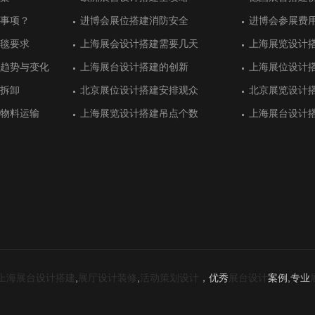
火的重视
功
建
功
事项？
效果
事项？
进博会展位搭建消防安全
墨西哥展位搭建设计获得好评
进博会展位搭建消防安全
进博会参展费
阿根廷展位搭
进博会参展费
计推荐
议中心展台设计
计推荐
展位搭建更顺利：意大利罗马展览推
英国伦敦国际石油展展台搭建
展位搭建更顺利：意大利罗马展览推
意大利罗马国
阿联酋迪拜的
意大利罗马国
毯要求
用充分
毯要求
上海展会设计搭建需要几天
华普光电工业风展位设计
上海展会设计搭建需要几天
上海展览设计
宏瑞达用展台
上海展览设计
荐
荐
间美学
间美学
趋势与变化
设计
趋势与变化
上海展台设计搭建的创新
迪洛家具展台设计同样具有奢华感
上海展台设计搭建的创新
上海展位设计
致为化工展位
上海展位设计
设计
行业展台设计搭
设计
意大利米兰展台设计有特色的汽车行
意大利里米尼值得参加的展会盘点
意大利米兰展台设计有特色的汽车行
法国里昂国际
土耳其伊斯坦
法国里昂国际
业展
业展
拆卸
清新靓丽
拆卸
北京展位设计搭建安排观众
珐玛珈集团注重展位设计效果
北京展位设计搭建安排观众
北京展览设计
大海光伏重视
北京展览设计
际机器人展台搭
环境展展台设计
际机器人展台搭
德国汉诺威信息和通信技术展展位搭
德国埃森国际改装车展展览搭建方案
德国汉诺威信息和通信技术展展位搭
德国埃森排名
土耳其伊斯坦
德国埃森排名
物料运输
计有特色
物料运输
上海展览设计搭建吊点个数
厦门润金垣展台设计吸引观众驻足
上海展览设计搭建吊点个数
上海展台设计
广州汇桐集团
上海展台设计
建
建
设计
整体时间安排
设计怎么做
整体时间安排
第六届CIIE企业商业展展务服务流程
德国柏林国际绿色周展览会展台搭建
第六届CIIE企业商业展展务服务流程
德国埃森汽车
德国汉诺威分
德国埃森汽车
洁
咖啡馆
洁
备展会展台设计
其安卡拉展会盘
备展会展台设计
德国汉堡国际航空航天展览会的展台
德国汉堡国际食品展展台搭建设计
德国汉堡国际航空航天展览会的展台
德国埃森能源
德国柏林年轻
德国埃森能源
搭建
搭建
上海展台设计搭建
,
展厅设计装修
,
活动策划设计
，优秀
展台设计
案例,专业