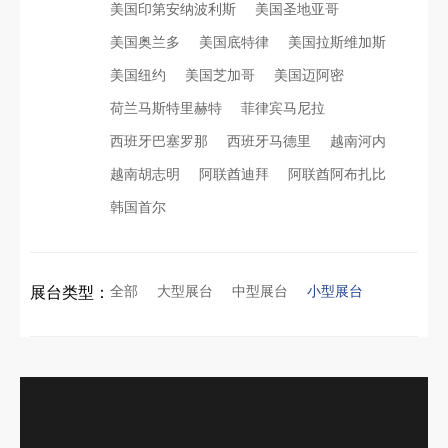
美国印第安纳波利斯
美国圣地亚哥
美国奥兰多
美国底特律
美国拉斯维加斯
美国纽约
美国芝加哥
美国迈阿密
荷兰马斯特里赫特
菲律宾马尼拉
西班牙巴塞罗那
西班牙马德里
越南河内
越南胡志明
阿联酋迪拜
阿联酋阿布扎比
韩国首尔
全部
大型展台
中型展台
小型展台
展台类型：