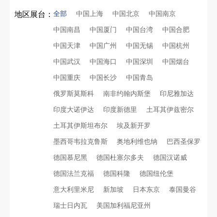
全部
中国上海
中国北京
中国南京
地区展台：
中国南昌
中国厦门
中国台湾
中国合肥
中国天津
中国广州
中国无锡
中国杭州
中国武汉
中国海口
中国深圳
中国烟台
中国重庆
中国长沙
中国青岛
俄罗斯莫斯科
南非约翰内斯堡
印尼雅加达
印度大诺伊达
印度新德里
土耳其伊兹密尔
土耳其伊斯坦布尔
埃及新开罗
墨西哥韦拉克鲁斯
奥地利维也纳
巴西圣保罗
德国慕尼黑
德国杜塞尔多夫
德国汉诺威
德国法兰克福
德国科隆
德国纽伦堡
意大利里米尼
新加坡
日本东京
泰国曼谷
瑞士日内瓦
美国加利福尼亚州