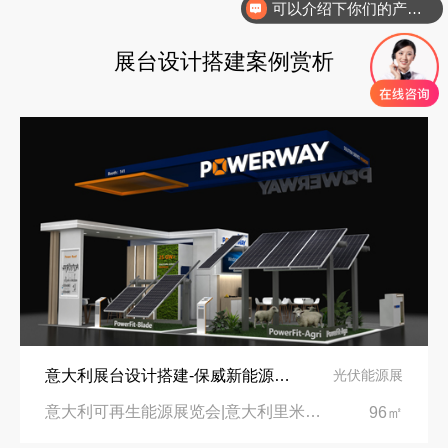
可以介绍下你们的产品么
再获殊荣！中励展览荣获世界制药原料中国展可持续金奖
沙特阿拉伯跨境氢能展全流程展台验收现场｜避坑验收指南
展台设计搭建案例赏析
看得见的品质：人民网对中励展览的采访报道
印度智能家居展倒计时：智能展台设计区的3个致命陷阱与破局公式
拓展新市场：不得不学的境外展览会参展指南
意大利展台设计搭建-保威新能源在意大利里米尼会展中心推出最新产品-中励展览设计策划公司
光伏能源展
意大利可再生能源展览会|意大利里米尼会展中心
96㎡