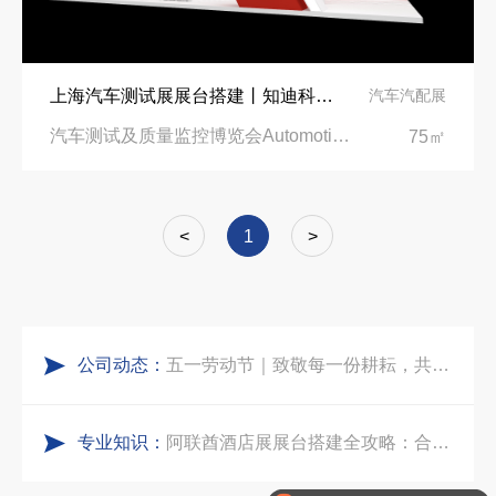
公司国外参展总结报告参考模板范文
凝心聚力，逐浪盛夏｜中励展览 2026 年 7 月莫干山三日团建之旅圆满收官
上海汽车测试展展台搭建丨知迪科技创新汽车产品亮相Testing Expo China 2024
汽车汽配展
实力获誉｜新加坡电信致信致谢，中励展览圆满交付2026 MWC项目
索马里异地环保设备展可持续展台搭建：避开行业乱象，用模块化绿色方案拿下东非环保订单
汽车测试及质量监控博览会Automotive Testing Expo|上海世博展览馆
75㎡
粽情端午，展梦申城
乌兹别克斯坦展会搭建服务厂家怎么选？避开行业乱象，实地工厂服务商才是参展标配
<
1
>
食味欢聚，聚力同行｜中励展览员工海鲜自助聚餐圆满落幕
合肥全球云计算展大数据展台互动区怎么落地？避开行业通病，用互动体验抓住专业观展决策者
公司动态：
五一劳动节｜致敬每一份耕耘，共赴会展新征程
中东建材展特装展台验收确认区通关指南：避开这5个坑，省下20万
专业知识：
实力加冕｜中励展览入选第四届链博会推荐搭建施工服务商名录
阿联酋酒店展展台搭建全攻略：合规落地、吸客转化、避坑实操指南