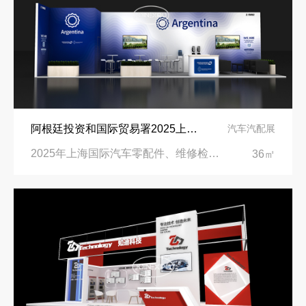
阿根廷投资和国际贸易署2025上海汽配展展台设计搭建公司
汽车汽配展
2025年上海国际汽车零配件、维修检测诊断设备及服务用品展览会|上海国家会展中心
36㎡
再获殊荣！中励展览荣获世界制药原料中国展可持续金奖
看得见的品质：人民网对中励展览的采访报道
印度智能家居展倒计时：智能展台设计区的3个致命陷阱与破局公式
拓展新市场：不得不学的境外展览会参展指南
进博会倒计时5天！中励展览奋斗在进博会开幕式之前！