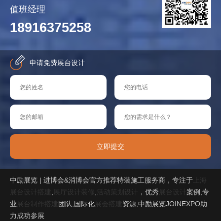
值班经理
18916375258
申请免费展台设计
立即提交
中励展览 | 进博会&消博会官方推荐特装施工服务商，专注于
上海
展台设计搭建
,
展厅设计装修
,
活动策划设计
，优秀
展台设计
案例,专
业
展台制作搭建
团队,国际化
展会搭建
资源,中励展览JOINEXPO助
力成功参展