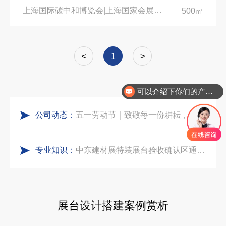
上海国际碳中和博览会|上海国家会展中心
500㎡
粽情端午，展梦申城
索马里异地环保设备展可持续展台搭建：避开行业乱象，用模块化绿色方案拿下东非环保订单
食味欢聚，聚力同行｜中励展览员工海鲜自助聚餐圆满落幕
<
1
>
乌兹别克斯坦展会搭建服务厂家怎么选？避开行业乱象，实地工厂服务商才是参展标配
五一劳动节｜致敬每一份耕耘，共赴会展新征程
可以介绍下你们的产品么
合肥全球云计算展大数据展台互动区怎么落地？避开行业通病，用互动体验抓住专业观展决策者
公司动态：
实力加冕｜中励展览入选第四届链博会推荐搭建施工服务商名录
中东建材展特装展台验收确认区通关指南：避开这5个坑，省下20万
专业知识：
再获殊荣！中励展览荣获世界制药原料中国展可持续金奖
阿联酋酒店展展台搭建全攻略：合规落地、吸客转化、避坑实操指南
看得见的品质：人民网对中励展览的采访报道
展台设计搭建案例赏析
沙特阿拉伯跨境氢能展全流程展台验收现场｜避坑验收指南