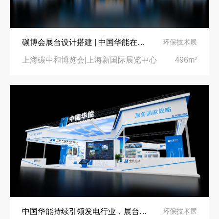
碳博会展台设计搭建 | 中国华能在上海碳博会展出最新科技
环保技术展
上海碳中和博览会|上海新国际展览中心
496m²
再获殊荣！中励展览荣获世界制药原料中国展可持续金奖
看得见的品质：人民网对中励展览的采访报道
沙特阿拉伯跨境氢能展全流程展台验收现场｜避坑验收指南
进博会倒计时5天！中励展览奋斗在进博会开幕式之前！
拓展新市场：不得不学的境外展览会参展指南
凝心聚力，逐浪盛夏｜中励展览 2026 年 7 月莫干山三日团建之旅圆满收官
公司国外参展总结报告参考模板范文
实力获誉｜新加坡电信致信致谢，中励展览圆满交付2026 MWC项目
中国华能持续引领发电行业，展台设计还原企业实力
环保技术展
埃及跨境展会搭建执行服务商｜扎根北非会展实地落地，拆解行业乱象，帮国内企业参展少踩 90% 的坑