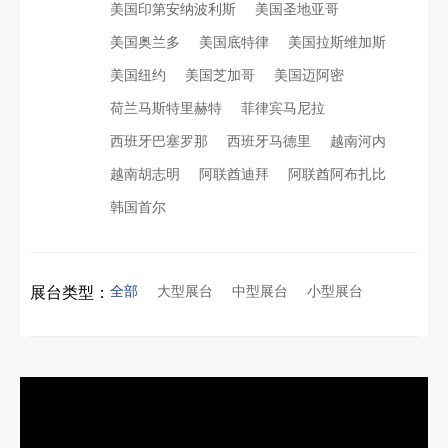
美国印第安纳波利斯
美国圣地亚哥
美国奥兰多
美国底特律
美国拉斯维加斯
美国纽约
美国芝加哥
美国迈阿密
荷兰马斯特里赫特
菲律宾马尼拉
西班牙巴塞罗那
西班牙马德里
越南河内
越南胡志明
阿联酋迪拜
阿联酋阿布扎比
韩国首尔
全部
大型展台
中型展台
小型展台
展台类型：