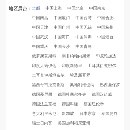
全部
中国上海
中国北京
中国南京
地区展台：
中国南昌
中国厦门
中国台湾
中国合肥
中国天津
中国广州
中国无锡
中国杭州
中国武汉
中国海口
中国深圳
中国烟台
中国重庆
中国长沙
中国青岛
俄罗斯莫斯科
南非约翰内斯堡
印尼雅加达
印度大诺伊达
印度新德里
土耳其伊兹密尔
土耳其伊斯坦布尔
埃及新开罗
墨西哥韦拉克鲁斯
奥地利维也纳
巴西圣保罗
德国慕尼黑
德国杜塞尔多夫
德国汉诺威
德国法兰克福
德国科隆
德国纽伦堡
意大利里米尼
新加坡
日本东京
泰国曼谷
瑞士日内瓦
美国加利福尼亚州