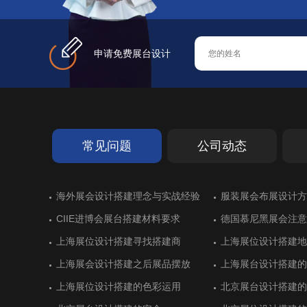
申请免费展台设计
常见问题
公司动态
德国艾森超过十年历史的展览搭建
海外展会设计搭建理念与实战经验
斯里兰卡亮相进博会展台设计
德国斯图加特橡胶展展台搭建
德国艾森超过十年历史的展览搭建
海外展会设计搭建理念与实战经验
展位搭建出彩：德国
服装展会布展设计方
墨西哥展台设计搭建
化工企业展台设计不
展位搭建出彩：德国
服装展会布展设计方
展
展
CIIE进博会展台搭建材料要求
黄石开发区展位设计搭建顺利
CIIE进博会展台搭建材料要求
德国慕尼黑展会注意
湖北商务厅展台设计
德国慕尼黑展会注意
慕尼黑国际电子展会的展台搭建制作
德国纽伦堡排名靠前的展会和展台设
慕尼黑国际电子展会的展台搭建制作
意大利里米尼展位设
土耳其伊斯坦布尔会
意大利里米尼展位设
上海展位设计搭建寻找搭建商
广东保威展位设计抢眼
上海展位设计搭建寻找搭建商
上海展位设计搭建地
虎克展台搭建空间利
上海展位设计搭建地
计
上海展会设计搭建之后展品摆放
杭州精工展台设计搭建一丝不苟
上海展会设计搭建之后展品摆放
上海展台设计搭建的
卫凯化工科技感展位
上海展台设计搭建的
德国科隆食品与饮料展览展位设计
沙特利雅得国际建筑和建材展展位设
德国科隆食品与饮料展览展位设计
法国巴黎航空展展览
意大利博洛尼亚食品
法国巴黎航空展展览
计
建
上海展位设计搭建的色彩运用
杭州精工展位设计精益求精
上海展位设计搭建的色彩运用
北京展台设计搭建的
美思德化学展台设计
北京展台设计搭建的
德国纽伦堡国际体育用品展台搭建商
意大利维罗纳家居行业展览会盘点
德国纽伦堡国际体育用品展台搭建商
土耳其伊斯坦布尔国
沙特利雅得国际水与
土耳其伊斯坦布尔国