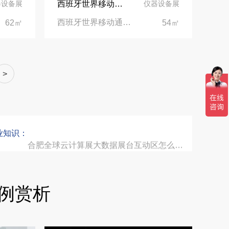
西班牙世界移动通信大会展台设计搭建公司
器设备展
仪器设备展
西班牙世界移动通信大会|西班牙巴塞罗那Fira Gran Via会展中心
62㎡
54㎡
埃及跨境展会搭建执行服务商｜扎根北非会展实地落地，拆解行业乱象，帮国内企业参展少踩 90% 的坑
索马里异地环保设备展可持续展台搭建：避开行业乱象，用模块化绿色方案拿下东非环保订单
>
乌兹别克斯坦展会搭建服务厂家怎么选？避开行业乱象，实地工厂服务商才是参展标配
业知识：
合肥全球云计算展大数据展台互动区怎么落地？避开行业通病，用互动体验抓住专业观展决策者
中东建材展特装展台验收确认区通关指南：避开这5个坑，省下20万
例赏析
阿联酋酒店展展台搭建全攻略：合规落地、吸客转化、避坑实操指南