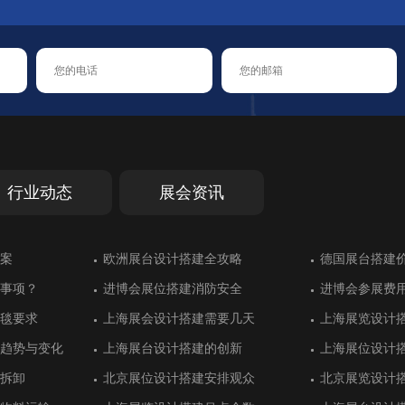
行业动态
展会资讯
汉诺威交通运输
案
大放异彩
能错过的展会
汉诺威交通运输
案
德国斯图加特工业工程领展台搭建
欧洲展台设计搭建全攻略
乌兹别克斯坦展台设计别具一格
德国斯图加特橡胶展展台搭建中对防
德国斯图加特工业工程领展台搭建
欧洲展台设计搭建全攻略
土耳其伊斯坦
德国展台搭建
绿色展台设计
德国埃森家居
土耳其伊斯坦
德国展台搭建
火的重视
功
建
功
事项？
效果
事项？
进博会展位搭建消防安全
墨西哥展位搭建设计获得好评
进博会展位搭建消防安全
进博会参展费
阿根廷展位搭
进博会参展费
计推荐
议中心展台设计
计推荐
展位搭建更顺利：意大利罗马展览推
英国伦敦国际石油展展台搭建
展位搭建更顺利：意大利罗马展览推
意大利罗马国
阿联酋迪拜的
意大利罗马国
毯要求
用充分
毯要求
上海展会设计搭建需要几天
华普光电工业风展位设计
上海展会设计搭建需要几天
上海展览设计
宏瑞达用展台
上海展览设计
荐
荐
间美学
间美学
趋势与变化
设计
趋势与变化
上海展台设计搭建的创新
迪洛家具展台设计同样具有奢华感
上海展台设计搭建的创新
上海展位设计
致为化工展位
上海展位设计
设计
行业展台设计搭
设计
意大利米兰展台设计有特色的汽车行
意大利里米尼值得参加的展会盘点
意大利米兰展台设计有特色的汽车行
法国里昂国际
土耳其伊斯坦
法国里昂国际
业展
业展
拆卸
清新靓丽
拆卸
北京展位设计搭建安排观众
珐玛珈集团注重展位设计效果
北京展位设计搭建安排观众
北京展览设计
大海光伏重视
北京展览设计
际机器人展台搭
环境展展台设计
际机器人展台搭
德国汉诺威信息和通信技术展展位搭
德国埃森国际改装车展展览搭建方案
德国汉诺威信息和通信技术展展位搭
德国埃森排名
土耳其伊斯坦
德国埃森排名