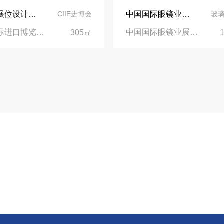
依维柯展位设计在第二届进博会上吸引万千瞩目
中国国际眼镜业展览会（SIOF）‌展台设计搭建-眼镜业巨头依视路陆逊梯卡
CIIE进博会
玻
中国国际进口博览会CIIE|上海国家会展中心
中国国际眼镜业展览会|上海新国际博览中心‌
305㎡
业务电话
021-68936251
质展会设计搭建
值班经理
18916375258