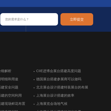
立即提交
布尔展台设计让展会成
价格解析
让新加坡参展热情高涨
用品和装饰品展展台搭
布尔展台设计让展会成
价格解析
德国科隆美容美发健康展览前的展台
CIIE进博会展台搭建高度问题
阿根廷高水平的展位设计搭建
德国汉诺威木材加工机械展展台搭建
德国科隆美容美发健康展览前的展台
CIIE进博会展台搭建高度问题
搭建
搭建
用明细和用途
建体现绿色农业特色
用明细和用途
德国展台搭建参展商可以做吗
猪肉联盟展位搭建顺利完工
德国展台搭建参展商可以做吗
际艺术展展台设计中空
阿拉伯展台搭建
际艺术展展台设计中空
德国杜塞尔杜夫美容美发展览会中展
德国埃森能源和环境技术展台设计搭
德国杜塞尔杜夫美容美发展览会中展
搭建安全问题
设计衬托最新产品
搭建安全问题
北京展会设计搭建特装展台的布展
E-star能源的展位设计气场十足
北京展会设计搭建特装展台的布展
位设计
建
位设计
搭建的空间利用
搭建有序完工
搭建的空间利用
上海展台设计搭建的效率
恒光大简洁展台设计留住客户
上海展台设计搭建的效率
食品展览会展览设计
布尔老牌展位设计
食品展览会展览设计
土耳其安卡拉酒店设备展展台设计需
土耳其安卡拉值得体验的展台设计搭
土耳其安卡拉酒店设备展展台设计需
求
建
求
搭建现场鲜花布置
展台搭建设计效果
搭建现场鲜花布置
上海展览会场地气候
上市公司三柏硕展台设计传递健康
上海展览会场地气候
前五的展台设计
布尔观众数量多的展位
前五的展台设计
德国斯图加特国际金属加工展展台搭
德国斯图加特模具展览会展台搭建
德国斯图加特国际金属加工展展台搭