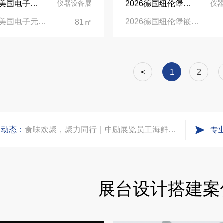
2026年美国电子元器件及电子生产设备展览会展台设计搭建公司
2026德国纽伦堡嵌入式展览会展台设计搭建公司
仪器设备展
仪
2026年美国电子元器件及电子生产设备展览会|美国加利福尼亚州安纳海姆会展中心
2026德国纽伦堡嵌入式展览会|德国 · 纽伦堡国际展览中心
81㎡
凝心聚力，逐浪盛夏｜中励展览 2026 年 7 月莫干山三日团建之旅圆满收官
实力获誉｜新加坡电信致信致谢，中励展览圆满交付2026 MWC项目
<
1
2
粽情端午，展梦申城
司动态：
食味欢聚，聚力同行｜中励展览员工海鲜自助聚餐圆满落幕
专
五一劳动节｜致敬每一份耕耘，共赴会展新征程
展台设计搭建案
实力加冕｜中励展览入选第四届链博会推荐搭建施工服务商名录