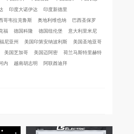
达
印度大诺伊达
印度新德里
西哥韦拉克鲁斯
奥地利维也纳
巴西圣保罗
克福
德国科隆
德国纽伦堡
意大利里米尼
福尼亚州
美国印第安纳波利斯
美国圣地亚哥
美国芝加哥
美国迈阿密
荷兰马斯特里赫特
河内
越南胡志明
阿联酋迪拜