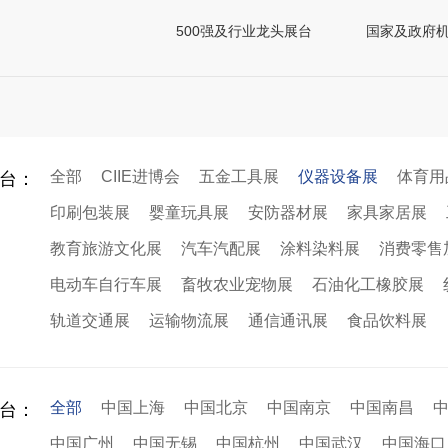
500强及行业龙头展台
国家及政府
全部
CIIE进博会
五金工具展
仪器设备展
体育用
台：
印刷包装展
婴童玩具展
安防器材展
家具家居展
教育旅游文化展
汽车汽配展
涂料染料展
消费零售
电动车自行车展
畜牧农业宠物展
石油化工橡胶展
轨道交通展
运输物流展
通信通讯展
食品饮料展
全部
中国上海
中国北京
中国南京
中国南昌
台：
中国广州
中国无锡
中国杭州
中国武汉
中国海口