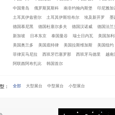
中国青岛
俄罗斯莫斯科
南非约翰内斯堡
印尼雅加
土耳其伊兹密尔
土耳其伊斯坦布尔
埃及新开罗
墨
德国慕尼黑
德国杜塞尔多夫
德国汉诺威
德国法兰
新加坡
日本东京
泰国曼谷
瑞士日内瓦
美国加利
美国奥兰多
美国底特律
美国拉斯维加斯
美国纽约
菲律宾马尼拉
西班牙巴塞罗那
西班牙马德里
越南
阿联酋阿布扎比
韩国首尔
全部
大型展台
中型展台
小型展台
型：