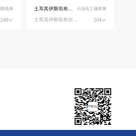
土耳其伊斯坦布尔展台设计丨美思德创新产品，打造聚氨酯行业标杆
璃眼镜展
石油化工橡胶展
土耳其伊斯坦布尔聚氨酯展Putech Eurasia|土耳其国际会展中心
1248㎡
104㎡
您可能需要：