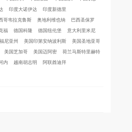
达
印度大诺伊达
印度新德里
西哥韦拉克鲁斯
奥地利维也纳
巴西圣保罗
克福
德国科隆
德国纽伦堡
意大利里米尼
福尼亚州
美国印第安纳波利斯
美国圣地亚哥
美国芝加哥
美国迈阿密
荷兰马斯特里赫特
河内
越南胡志明
阿联酋迪拜