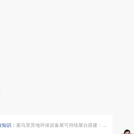
沙特阿拉伯跨境氢能展全流程展台验收现场｜避坑验收指南
拓展新市场：不得不学的境外展览会参展指南
公司国外参展总结报告参考模板范文
埃及跨境展会搭建执行服务商｜扎根北非会展实地落地，拆解行业乱象，帮国内企业参展少踩 90% 的坑
索马里异地环保设备展可持续展台搭建：避开行业乱象，用模块化绿色方案拿下东非环保订单
业知识：
乌兹别克斯坦展会搭建服务厂家怎么选？避开行业乱象，实地工厂服务商才是参展标配