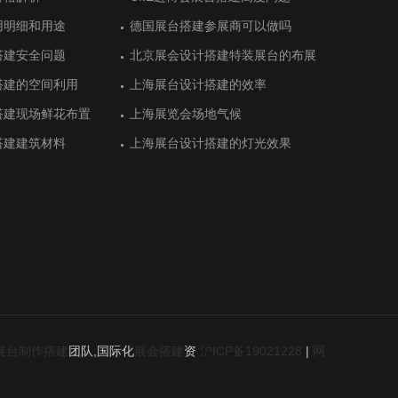
搭建
搭建
用明细和用途
建体现绿色农业特色
用明细和用途
德国展台搭建参展商可以做吗
猪肉联盟展位搭建顺利完工
德国展台搭建参展商可以做吗
际艺术展展台设计中空
阿拉伯展台搭建
际艺术展展台设计中空
德国杜塞尔杜夫美容美发展览会中展
德国埃森能源和环境技术展台设计搭
德国杜塞尔杜夫美容美发展览会中展
搭建安全问题
设计衬托最新产品
搭建安全问题
北京展会设计搭建特装展台的布展
E-star能源的展位设计气场十足
北京展会设计搭建特装展台的布展
位设计
建
位设计
搭建的空间利用
搭建有序完工
搭建的空间利用
上海展台设计搭建的效率
恒光大简洁展台设计留住客户
上海展台设计搭建的效率
食品展览会展览设计
布尔老牌展位设计
食品展览会展览设计
土耳其安卡拉酒店设备展展台设计需
土耳其安卡拉值得体验的展台设计搭
土耳其安卡拉酒店设备展展台设计需
求
建
求
搭建现场鲜花布置
展台搭建设计效果
搭建现场鲜花布置
上海展览会场地气候
上市公司三柏硕展台设计传递健康
上海展览会场地气候
前五的展台设计
布尔观众数量多的展位
前五的展台设计
德国斯图加特国际金属加工展展台搭
德国斯图加特模具展览会展台搭建
德国斯图加特国际金属加工展展台搭
搭建建筑材料
旗下公司展台设计
搭建建筑材料
上海展台设计搭建的灯光效果
上海展台设计搭建的灯光效果
建
建
维修展览会展台搭建清
布式能源展览会附近的
维修展览会展台搭建清
德国杜塞尔多夫塑料和橡胶展台设计
德国科隆值得参加的展览会和展台搭
德国杜塞尔多夫塑料和橡胶展台设计
师
建商
师
和环境技术展览会
公司追捧的展会设计
和环境技术展览会
德国斯图加特工业展展台搭建彰显品
德国汉诺威拥抱创新的展台设计效果
德国斯图加特工业展展台搭建彰显品
质
质
展台制作搭建
团队,国际化
展会搭建
资
沪ICP备19021228
|
网