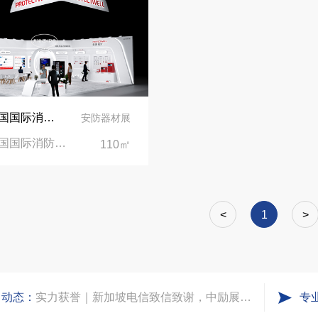
再获殊荣！中励展览荣获世界制药原料中国展可持续金奖
看得见的品质：人民网对中励展览的采访报道
2025中国国际消防设备技术交流展览会展台设计搭建公司
安防器材展
2025中国国际消防设备技术交流展览会|中国国际展览中心（顺义新馆）
110㎡
进博会倒计时5天！中励展览奋斗在进博会开幕式之前！
凝心聚力，逐浪盛夏｜中励展览 2026 年 7 月莫干山三日团建之旅圆满收官
<
1
>
实力获誉｜新加坡电信致信致谢，中励展览圆满交付2026 MWC项目
司动态：
粽情端午，展梦申城
专