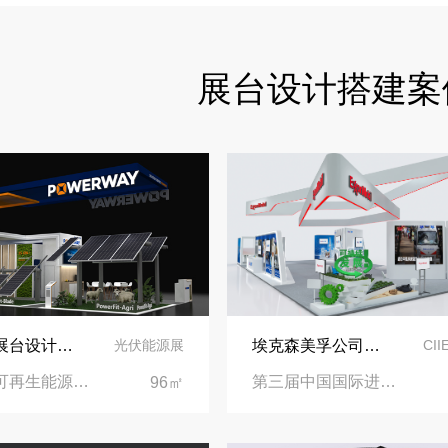
食味欢聚，聚力同行｜中励展览员工海鲜自助聚餐圆满落幕
展台设计搭建案
五一劳动节｜致敬每一份耕耘，共赴会展新征程
实力加冕｜中励展览入选第四届链博会推荐搭建施工服务商名录
再获殊荣！中励展览荣获世界制药原料中国展可持续金奖
看得见的品质：人民网对中励展览的采访报道
意大利展台设计搭建-保威新能源在意大利里米尼会展中心推出最新产品-中励展览设计策划公司
埃克森美孚公司在第三届进博会上展示非凡的展台搭建设计
光伏能源展
CI
意大利可再生能源展览会|意大利里米尼会展中心
第三届中国国际进口博览会|国家会展中心
96㎡