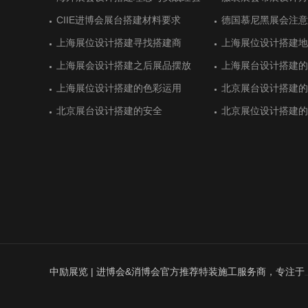
展
展
CIIE进博会展台搭建材料要求
黄石开发区展位设计搭建顺利
CIIE进博会展台搭建材料要求
德国慕尼黑展会注意
湖北商务厅展台设计
德国慕尼黑展会注意
慕尼黑国际电子展会的展台搭建制作
德国纽伦堡排名靠前的展会和展台设
慕尼黑国际电子展会的展台搭建制作
意大利里米尼展位设
土耳其伊斯坦布尔会
意大利里米尼展位设
上海展位设计搭建寻找搭建商
广东保威展位设计抢眼
上海展位设计搭建寻找搭建商
上海展位设计搭建地
虎克展台搭建空间利
上海展位设计搭建地
计
上海展会设计搭建之后展品摆放
杭州精工展台设计搭建一丝不苟
上海展会设计搭建之后展品摆放
上海展台设计搭建的
卫凯化工科技感展位
上海展台设计搭建的
德国科隆食品与饮料展览展位设计
沙特利雅得国际建筑和建材展展位设
德国科隆食品与饮料展览展位设计
法国巴黎航空展展览
意大利博洛尼亚食品
法国巴黎航空展展览
计
建
上海展位设计搭建的色彩运用
杭州精工展位设计精益求精
上海展位设计搭建的色彩运用
北京展台设计搭建的
美思德化学展台设计
北京展台设计搭建的
德国纽伦堡国际体育用品展台搭建商
意大利维罗纳家居行业展览会盘点
德国纽伦堡国际体育用品展台搭建商
土耳其伊斯坦布尔国
沙特利雅得国际水与
土耳其伊斯坦布尔国
北京展台设计搭建的安全
LED龙头艾比森展位设计亮了
北京展台设计搭建的安全
北京展位设计搭建的
傲利智能公司展台设
北京展位设计搭建的
建
建
德国慕尼黑国际可持续能源展台搭建
德国汉诺威农业机械展览会展位搭建
德国慕尼黑国际可持续能源展台搭建
第六届CIIE进博会
德国纽伦堡展位搭建
第六届CIIE进博会
意大利罗马国际艺术与古董展览展台
德国汉堡历史最悠久展台设计搭建
意大利罗马国际艺术与古董展览展台
意大利里米尼游乐设
最受展商欢迎的土耳
意大利里米尼游乐设
搭建项目
搭建项目
点
中励展览 | 进博会&消博会官方推荐特装施工服务商，专注于