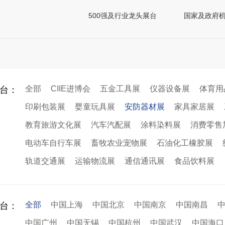
500强及行业龙头展台
国家及政府
全部
CIIE进博会
五金工具展
仪器设备展
体育用
台：
印刷包装展
婴童玩具展
安防器材展
家具家居展
教育旅游文化展
汽车汽配展
涂料染料展
消费零售
电动车自行车展
畜牧农业宠物展
石油化工橡胶展
轨道交通展
运输物流展
通信通讯展
食品饮料展
全部
中国上海
中国北京
中国南京
中国南昌
台：
中国广州
中国无锡
中国杭州
中国武汉
中国海口