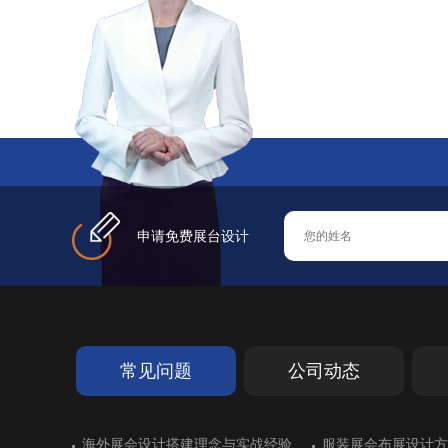
精于工 匠于心 技于艺
中励展览专注高品
在线咨询
申请免费展台设计
常见问题
公司动态
德国艾森超过十年历史的展览搭建
海外展会设计搭建理念与实战经验
斯里兰卡亮相进博会展台设计
德国斯图加特橡胶展展台搭建
德国艾森超过十年历史的展览搭建
海外展会设计搭建理念与实战经验
展位搭建出彩：德国
服装展会布展设计方
墨西哥展台设计搭建
化工企业展台设计不
展位搭建出彩：德国
服装展会布展设计方