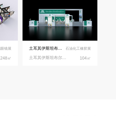
土耳其伊斯坦布尔展台设计丨美思德创新产品，打造聚氨酯行业标杆
璃眼镜展
石油化工橡胶展
土耳其伊斯坦布尔聚氨酯展Putech Eurasia|土耳其国际会展中心
1248㎡
104㎡