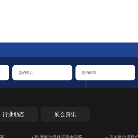
021-68936251
质展会设计搭建
值班经理
18916375258
行业动态
展会资讯
汉诺威交通运输
案
大放异彩
能错过的展会
汉诺威交通运输
案
德国斯图加特工业工程领展台搭建
欧洲展台设计搭建全攻略
乌兹别克斯坦展台设计别具一格
德国斯图加特橡胶展展台搭建中对防
德国斯图加特工业工程领展台搭建
欧洲展台设计搭建全攻略
土耳其伊斯坦
德国展台搭建
绿色展台设计
德国埃森家居
土耳其伊斯坦
德国展台搭建