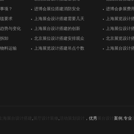
火的重视
功
建
功
事项？
效果
事项？
进博会展位搭建消防安全
墨西哥展位搭建设计获得好评
进博会展位搭建消防安全
进博会参展费
阿根廷展位搭
进博会参展费
计推荐
议中心展台设计
计推荐
展位搭建更顺利：意大利罗马展览推
英国伦敦国际石油展展台搭建
展位搭建更顺利：意大利罗马展览推
意大利罗马国
阿联酋迪拜的
意大利罗马国
毯要求
用充分
毯要求
上海展会设计搭建需要几天
华普光电工业风展位设计
上海展会设计搭建需要几天
上海展览设计
宏瑞达用展台
上海展览设计
荐
荐
间美学
间美学
趋势与变化
设计
趋势与变化
上海展台设计搭建的创新
迪洛家具展台设计同样具有奢华感
上海展台设计搭建的创新
上海展位设计
致为化工展位
上海展位设计
设计
行业展台设计搭
设计
意大利米兰展台设计有特色的汽车行
意大利里米尼值得参加的展会盘点
意大利米兰展台设计有特色的汽车行
法国里昂国际
土耳其伊斯坦
法国里昂国际
业展
业展
拆卸
清新靓丽
拆卸
北京展位设计搭建安排观众
珐玛珈集团注重展位设计效果
北京展位设计搭建安排观众
北京展览设计
大海光伏重视
北京展览设计
际机器人展台搭
环境展展台设计
际机器人展台搭
德国汉诺威信息和通信技术展展位搭
德国埃森国际改装车展展览搭建方案
德国汉诺威信息和通信技术展展位搭
德国埃森排名
土耳其伊斯坦
德国埃森排名
物料运输
计有特色
物料运输
上海展览设计搭建吊点个数
厦门润金垣展台设计吸引观众驻足
上海展览设计搭建吊点个数
上海展台设计
广州汇桐集团
上海展台设计
建
建
设计
整体时间安排
设计怎么做
整体时间安排
第六届CIIE企业商业展展务服务流程
德国柏林国际绿色周展览会展台搭建
第六届CIIE企业商业展展务服务流程
德国埃森汽车
德国汉诺威分
德国埃森汽车
洁
咖啡馆
洁
备展会展台设计
其安卡拉展会盘
备展会展台设计
德国汉堡国际航空航天展览会的展台
德国汉堡国际食品展展台搭建设计
德国汉堡国际航空航天展览会的展台
德国埃森能源
德国柏林年轻
德国埃森能源
搭建
搭建
上海展台设计搭建
,
展厅设计装修
,
活动策划设计
，优秀
展台设计
案例,专业