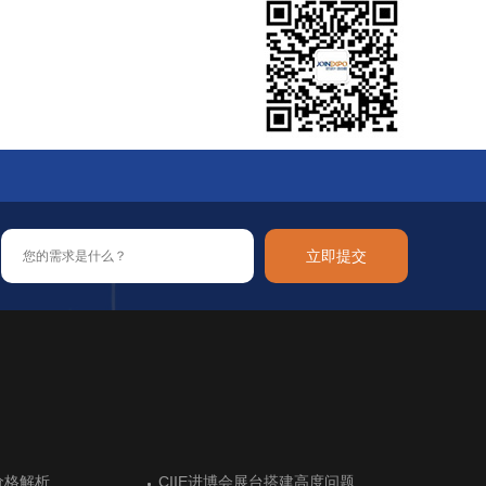
您可能需要：
立即提交
布尔展台设计让展会成
价格解析
让新加坡参展热情高涨
用品和装饰品展展台搭
布尔展台设计让展会成
价格解析
德国科隆美容美发健康展览前的展台
CIIE进博会展台搭建高度问题
阿根廷高水平的展位设计搭建
德国汉诺威木材加工机械展展台搭建
德国科隆美容美发健康展览前的展台
CIIE进博会展台搭建高度问题