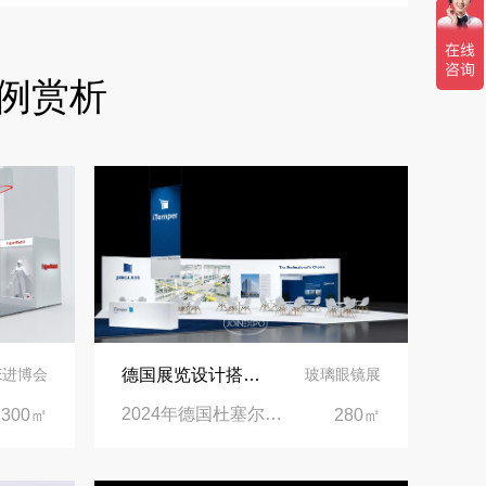
合肥全球云计算展大数据展台互动区怎么落地？避开行业通病，用互动体验抓住专业观展决策者
例赏析
中东建材展特装展台验收确认区通关指南：避开这5个坑，省下20万
阿联酋酒店展展台搭建全攻略：合规落地、吸客转化、避坑实操指南
沙特阿拉伯跨境氢能展全流程展台验收现场｜避坑验收指南
拓展新市场：不得不学的境外展览会参展指南
德国展览设计搭建 | 见证精工登场玻璃工业展览会 Glasstec 2024
IE进博会
玻璃眼镜展
2024年德国杜塞尔多夫玻璃工业展览会Glasstec|德国杜塞尔多夫会展中心
300㎡
280㎡