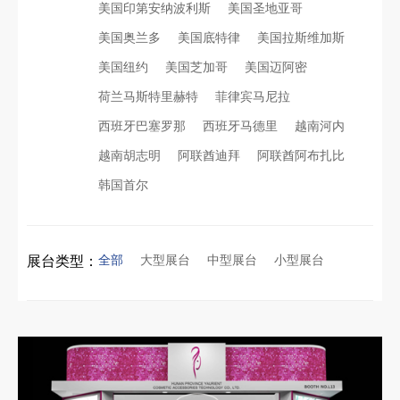
美国印第安纳波利斯
美国圣地亚哥
美国奥兰多
美国底特律
美国拉斯维加斯
美国纽约
美国芝加哥
美国迈阿密
荷兰马斯特里赫特
菲律宾马尼拉
西班牙巴塞罗那
西班牙马德里
越南河内
越南胡志明
阿联酋迪拜
阿联酋阿布扎比
韩国首尔
全部
大型展台
中型展台
小型展台
展台类型：