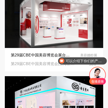
第29届CBE中国美容博览会展台设计搭建-医美标杆品牌“艺星护肤”
美容婚纱展
可以介绍下你们的产品么
再获殊荣！中励展览荣获世界制药原料中国展可持续金奖
第29届CBE中国美容博览会|上海新国际博览中心
36㎡
看得见的品质：人民网对中励展览的采访报道
东南亚厨房用品展简约风展台设计：高转化落地实战指南
拓展新市场：不得不学的境外展览会参展指南
进博会倒计时5天！中励展览奋斗在进博会开幕式之前！