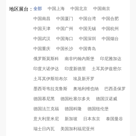
全部
中国上海
中国北京
中国南京
地区展台：
中国南昌
中国厦门
中国台湾
中国合肥
中国天津
中国广州
中国无锡
中国杭州
中国武汉
中国海口
中国深圳
中国烟台
中国重庆
中国长沙
中国青岛
俄罗斯莫斯科
南非约翰内斯堡
印尼雅加达
印度大诺伊达
印度新德里
土耳其伊兹密尔
土耳其伊斯坦布尔
埃及新开罗
墨西哥韦拉克鲁斯
奥地利维也纳
巴西圣保罗
德国慕尼黑
德国杜塞尔多夫
德国汉诺威
德国法兰克福
德国科隆
德国纽伦堡
意大利里米尼
新加坡
日本东京
泰国曼谷
瑞士日内瓦
美国加利福尼亚州