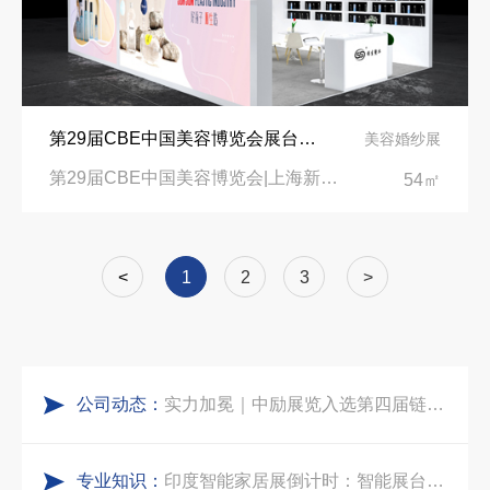
公司国外参展总结报告参考模板范文
凝心聚力，逐浪盛夏｜中励展览 2026 年 7 月莫干山三日团建之旅圆满收官
实力获誉｜新加坡电信致信致谢，中励展览圆满交付2026 MWC项目
乌兹别克斯坦展会搭建服务厂家怎么选？避开行业乱象，实地工厂服务商才是参展标配
第29届CBE中国美容博览会展台设计搭建-国家级高新技术企业“顺生塑业”
美容婚纱展
粽情端午，展梦申城
合肥全球云计算展大数据展台互动区怎么落地？避开行业通病，用互动体验抓住专业观展决策者
第29届CBE中国美容博览会|上海新国际博览中心
54㎡
食味欢聚，聚力同行｜中励展览员工海鲜自助聚餐圆满落幕
中东建材展特装展台验收确认区通关指南：避开这5个坑，省下20万
<
1
2
3
>
五一劳动节｜致敬每一份耕耘，共赴会展新征程
阿联酋酒店展展台搭建全攻略：合规落地、吸客转化、避坑实操指南
公司动态：
实力加冕｜中励展览入选第四届链博会推荐搭建施工服务商名录
沙特阿拉伯跨境氢能展全流程展台验收现场｜避坑验收指南
专业知识：
再获殊荣！中励展览荣获世界制药原料中国展可持续金奖
印度智能家居展倒计时：智能展台设计区的3个致命陷阱与破局公式