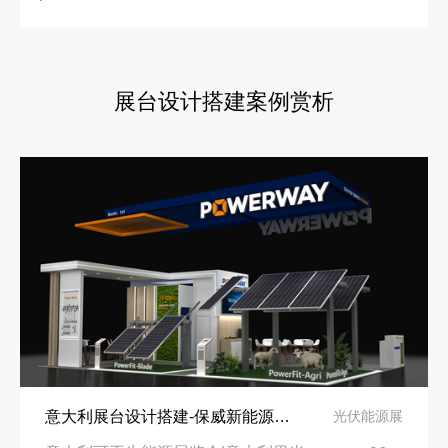
看得见的品质：人民网对中励展览的采访报道
东南亚厨房用品展简约风展台设计：高转化落地实战指南
展台设计搭建案例赏析
拓展新市场：不得不学的境外展览会参展指南
意大利展台设计搭建-保威新能源在意大利里米尼会展中心推出最新产品-中励展览设计策划公司
光伏能源展