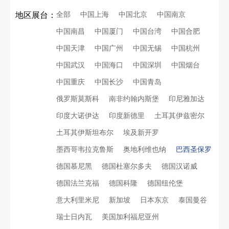
全部
中国上海
中国北京
中国南京
地区展台：
中国南昌
中国厦门
中国台湾
中国合肥
中国天津
中国广州
中国无锡
中国杭州
中国武汉
中国海口
中国深圳
中国烟台
中国重庆
中国长沙
中国青岛
俄罗斯莫斯科
南非约翰内斯堡
印尼雅加达
印度大诺伊达
印度新德里
土耳其伊兹密尔
土耳其伊斯坦布尔
埃及新开罗
墨西哥韦拉克鲁斯
奥地利维也纳
巴西圣保罗
德国慕尼黑
德国杜塞尔多夫
德国汉诺威
德国法兰克福
德国科隆
德国纽伦堡
意大利里米尼
新加坡
日本东京
泰国曼谷
瑞士日内瓦
美国加利福尼亚州
再获殊荣！中励展览荣获世界制药原料中国展可持续金奖