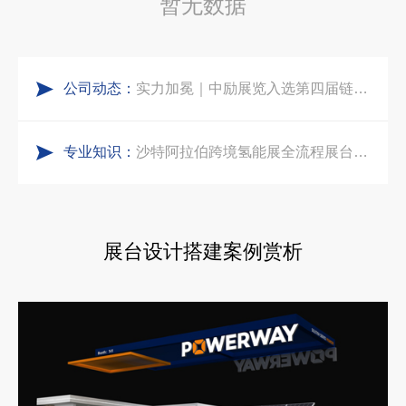
暂无数据
五一劳动节｜致敬每一份耕耘，共赴会展新征程
中东建材展特装展台验收确认区通关指南：避开这5个坑，省下20万
公司动态：
实力加冕｜中励展览入选第四届链博会推荐搭建施工服务商名录
阿联酋酒店展展台搭建全攻略：合规落地、吸客转化、避坑实操指南
专业知识：
再获殊荣！中励展览荣获世界制药原料中国展可持续金奖
沙特阿拉伯跨境氢能展全流程展台验收现场｜避坑验收指南
看得见的品质：人民网对中励展览的采访报道
印度智能家居展倒计时：智能展台设计区的3个致命陷阱与破局公式
展台设计搭建案例赏析
拓展新市场：不得不学的境外展览会参展指南