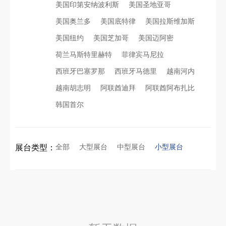
美国印第安纳波利斯
美国圣地亚哥
美国奥兰多
美国底特律
美国拉斯维加斯
看得见的品质：人民网对中励展览的采访报道
印度智能家居展倒计时：智能展台设计区的3个致命陷阱与破局公式
美国纽约
美国芝加哥
美国迈阿密
荷兰马斯特里赫特
菲律宾马尼拉
拓展新市场：不得不学的境外展览会参展指南
进博会倒计时5天！中励展览奋斗在进博会开幕式之前！
西班牙巴塞罗那
西班牙马德里
越南河内
越南胡志明
阿联酋迪拜
阿联酋阿布扎比
公司国外参展总结报告参考模板范文
凝心聚力，逐浪盛夏｜中励展览 2026 年 7 月莫干山三日团建之旅圆满收官
韩国首尔
实力获誉｜新加坡电信致信致谢，中励展览圆满交付2026 MWC项目
索马里异地环保设备展可持续展台搭建：避开行业乱象，用模块化绿色方案拿下东非环保订单
全部
大型展台
中型展台
小型展台
展台类型：
粽情端午，展梦申城
乌兹别克斯坦展会搭建服务厂家怎么选？避开行业乱象，实地工厂服务商才是参展标配
食味欢聚，聚力同行｜中励展览员工海鲜自助聚餐圆满落幕
合肥全球云计算展大数据展台互动区怎么落地？避开行业通病，用互动体验抓住专业观展决策者