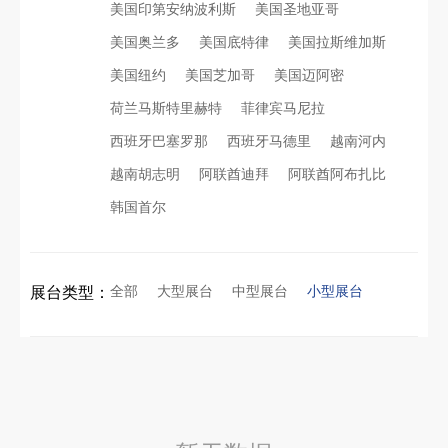
美国印第安纳波利斯
美国圣地亚哥
美国奥兰多
美国底特律
美国拉斯维加斯
美国纽约
美国芝加哥
美国迈阿密
荷兰马斯特里赫特
菲律宾马尼拉
西班牙巴塞罗那
西班牙马德里
越南河内
越南胡志明
阿联酋迪拜
阿联酋阿布扎比
韩国首尔
再获殊荣！中励展览荣获世界制药原料中国展可持续金奖
全部
大型展台
中型展台
小型展台
展台类型：
看得见的品质：人民网对中励展览的采访报道
印度智能家居展倒计时：智能展台设计区的3个致命陷阱与破局公式
拓展新市场：不得不学的境外展览会参展指南
进博会倒计时5天！中励展览奋斗在进博会开幕式之前！