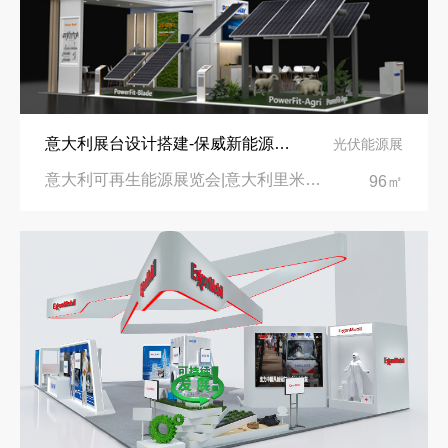
看得见的品质：人民网对中励展览的采访报道
印度智能家居展倒计时：智能展台设计区的3个致命陷阱与破局公式
拓展新市场：不得不学的境外展览会参展指南
意大利展台设计搭建-保威新能源在意大利里米尼会展中心推出最新产品-中励展览设计策划公司
光伏能源展
意大利可再生能源展览会|意大利里米尼会展中心
96㎡