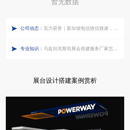
暂无数据
公司国外参展总结报告参考模板范文
凝心聚力，逐浪盛夏｜中励展览 2026 年 7 月莫干山三日团建之旅圆满收官
公司动态：
实力获誉｜新加坡电信致信致谢，中励展览圆满交付2026 MWC项目
索马里异地环保设备展可持续展台搭建：避开行业乱象，用模块化绿色方案拿下东非环保订单
专业知识：
粽情端午，展梦申城
乌兹别克斯坦展会搭建服务厂家怎么选？避开行业乱象，实地工厂服务商才是参展标配
食味欢聚，聚力同行｜中励展览员工海鲜自助聚餐圆满落幕
合肥全球云计算展大数据展台互动区怎么落地？避开行业通病，用互动体验抓住专业观展决策者
展台设计搭建案例赏析
五一劳动节｜致敬每一份耕耘，共赴会展新征程
中东建材展特装展台验收确认区通关指南：避开这5个坑，省下20万
实力加冕｜中励展览入选第四届链博会推荐搭建施工服务商名录
阿联酋酒店展展台搭建全攻略：合规落地、吸客转化、避坑实操指南
再获殊荣！中励展览荣获世界制药原料中国展可持续金奖
沙特阿拉伯跨境氢能展全流程展台验收现场｜避坑验收指南