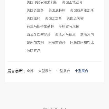
美国印第安纳波利斯
美国圣地亚哥
美国奥兰多
美国底特律
美国拉斯维加斯
看得见的品质：人民网对中励展览的采访报道
印度智能家居展倒计时：智能展台设计区的3个致命陷阱与破局公式
美国纽约
美国芝加哥
美国迈阿密
荷兰马斯特里赫特
菲律宾马尼拉
拓展新市场：不得不学的境外展览会参展指南
进博会倒计时5天！中励展览奋斗在进博会开幕式之前！
西班牙巴塞罗那
西班牙马德里
越南河内
越南胡志明
阿联酋迪拜
阿联酋阿布扎比
公司国外参展总结报告参考模板范文
凝心聚力，逐浪盛夏｜中励展览 2026 年 7 月莫干山三日团建之旅圆满收官
韩国首尔
实力获誉｜新加坡电信致信致谢，中励展览圆满交付2026 MWC项目
索马里异地环保设备展可持续展台搭建：避开行业乱象，用模块化绿色方案拿下东非环保订单
全部
大型展台
中型展台
小型展台
展台类型：
粽情端午，展梦申城
乌兹别克斯坦展会搭建服务厂家怎么选？避开行业乱象，实地工厂服务商才是参展标配
食味欢聚，聚力同行｜中励展览员工海鲜自助聚餐圆满落幕
合肥全球云计算展大数据展台互动区怎么落地？避开行业通病，用互动体验抓住专业观展决策者