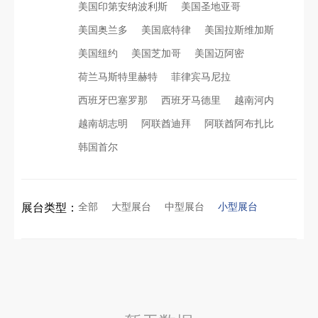
美国印第安纳波利斯
美国圣地亚哥
美国奥兰多
美国底特律
美国拉斯维加斯
看得见的品质：人民网对中励展览的采访报道
美国纽约
美国芝加哥
美国迈阿密
东南亚厨房用品展简约风展台设计：高转化落地实战指南
荷兰马斯特里赫特
菲律宾马尼拉
进博会倒计时5天！中励展览奋斗在进博会开幕式之前！
西班牙巴塞罗那
西班牙马德里
越南河内
拓展新市场：不得不学的境外展览会参展指南
越南胡志明
阿联酋迪拜
阿联酋阿布扎比
凝心聚力，逐浪盛夏｜中励展览 2026 年 7 月莫干山三日团建之旅圆满收官
韩国首尔
公司国外参展总结报告参考模板范文
实力获誉｜新加坡电信致信致谢，中励展览圆满交付2026 MWC项目
全部
大型展台
中型展台
小型展台
展台类型：
乌兹别克斯坦展会搭建服务厂家怎么选？避开行业乱象，实地工厂服务商才是参展标配
粽情端午，展梦申城
合肥全球云计算展大数据展台互动区怎么落地？避开行业通病，用互动体验抓住专业观展决策者
食味欢聚，聚力同行｜中励展览员工海鲜自助聚餐圆满落幕
中东建材展特装展台验收确认区通关指南：避开这5个坑，省下20万