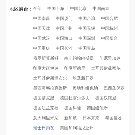
全部
中国上海
中国北京
中国南京
地区展台：
中国南昌
中国厦门
中国台湾
中国合肥
中国天津
中国广州
中国无锡
中国杭州
中国武汉
中国海口
中国深圳
中国烟台
中国重庆
中国长沙
中国青岛
俄罗斯莫斯科
南非约翰内斯堡
印尼雅加达
印度大诺伊达
印度新德里
土耳其伊兹密尔
土耳其伊斯坦布尔
埃及新开罗
墨西哥韦拉克鲁斯
奥地利维也纳
巴西圣保罗
德国慕尼黑
德国杜塞尔多夫
德国汉诺威
德国法兰克福
德国科隆
德国纽伦堡
意大利里米尼
新加坡
日本东京
泰国曼谷
瑞士日内瓦
美国加利福尼亚州
再获殊荣！中励展览荣获世界制药原料中国展可持续金奖