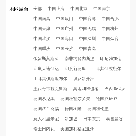
全部
中国上海
中国北京
中国南京
地区展台：
中国南昌
中国厦门
中国台湾
中国合肥
中国天津
中国广州
中国无锡
中国杭州
中国武汉
中国海口
中国深圳
中国烟台
中国重庆
中国长沙
中国青岛
俄罗斯莫斯科
南非约翰内斯堡
印尼雅加达
印度大诺伊达
印度新德里
土耳其伊兹密尔
土耳其伊斯坦布尔
埃及新开罗
墨西哥韦拉克鲁斯
奥地利维也纳
巴西圣保罗
德国慕尼黑
德国杜塞尔多夫
德国汉诺威
德国法兰克福
德国科隆
德国纽伦堡
意大利里米尼
新加坡
日本东京
泰国曼谷
瑞士日内瓦
美国加利福尼亚州
再获殊荣！中励展览荣获世界制药原料中国展可持续金奖