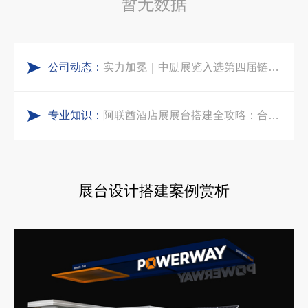
暂无数据
五一劳动节｜致敬每一份耕耘，共赴会展新征程
合肥全球云计算展大数据展台互动区怎么落地？避开行业通病，用互动体验抓住专业观展决策者
公司动态：
实力加冕｜中励展览入选第四届链博会推荐搭建施工服务商名录
中东建材展特装展台验收确认区通关指南：避开这5个坑，省下20万
专业知识：
再获殊荣！中励展览荣获世界制药原料中国展可持续金奖
阿联酋酒店展展台搭建全攻略：合规落地、吸客转化、避坑实操指南
看得见的品质：人民网对中励展览的采访报道
沙特阿拉伯跨境氢能展全流程展台验收现场｜避坑验收指南
展台设计搭建案例赏析
拓展新市场：不得不学的境外展览会参展指南