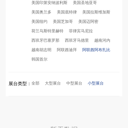
美国印第安纳波利斯
美国圣地亚哥
美国奥兰多
美国底特律
美国拉斯维加斯
看得见的品质：人民网对中励展览的采访报道
沙特阿拉伯跨境氢能展全流程展台验收现场｜避坑验收指南
美国纽约
美国芝加哥
美国迈阿密
荷兰马斯特里赫特
菲律宾马尼拉
拓展新市场：不得不学的境外展览会参展指南
进博会倒计时5天！中励展览奋斗在进博会开幕式之前！
西班牙巴塞罗那
西班牙马德里
越南河内
越南胡志明
阿联酋迪拜
阿联酋阿布扎比
公司国外参展总结报告参考模板范文
凝心聚力，逐浪盛夏｜中励展览 2026 年 7 月莫干山三日团建之旅圆满收官
韩国首尔
实力获誉｜新加坡电信致信致谢，中励展览圆满交付2026 MWC项目
埃及跨境展会搭建执行服务商｜扎根北非会展实地落地，拆解行业乱象，帮国内企业参展少踩 90% 的坑
全部
大型展台
中型展台
小型展台
展台类型：
粽情端午，展梦申城
索马里异地环保设备展可持续展台搭建：避开行业乱象，用模块化绿色方案拿下东非环保订单
食味欢聚，聚力同行｜中励展览员工海鲜自助聚餐圆满落幕
乌兹别克斯坦展会搭建服务厂家怎么选？避开行业乱象，实地工厂服务商才是参展标配