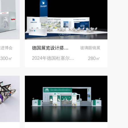
中东建材展特装展台验收确认区通关指南：避开这5个坑，省下20万
阿联酋酒店展展台搭建全攻略：合规落地、吸客转化、避坑实操指南
沙特阿拉伯跨境氢能展全流程展台验收现场｜避坑验收指南
德国展览设计搭建 | 见证精工登场玻璃工业展览会 Glasstec 2024
IE进博会
玻璃眼镜展
2024年德国杜塞尔多夫玻璃工业展览会Glasstec|德国杜塞尔多夫会展中心
300㎡
280㎡
拓展新市场：不得不学的境外展览会参展指南