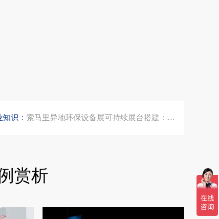
拓展新市场：不得不学的境外展览会参展指南
公司国外参展总结报告参考模板范文
埃及跨境展会搭建执行服务商｜扎根北非会展实地落地，拆解行业乱象，帮国内企业参展少踩 90% 的坑
业知识：
索马里异地环保设备展可持续展台搭建：避开行业乱象，用模块化绿色方案拿下东非环保订单
乌兹别克斯坦展会搭建服务厂家怎么选？避开行业乱象，实地工厂服务商才是参展标配
例赏析
合肥全球云计算展大数据展台互动区怎么落地？避开行业通病，用互动体验抓住专业观展决策者