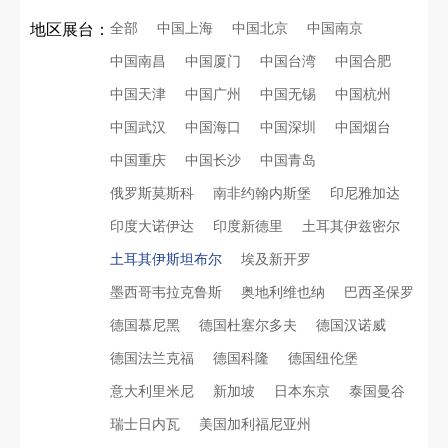
全部
中国上海
中国北京
中国南京
地区展台：
中国南昌
中国厦门
中国台湾
中国合肥
中国天津
中国广州
中国无锡
中国杭州
中国武汉
中国海口
中国深圳
中国烟台
中国重庆
中国长沙
中国青岛
俄罗斯莫斯科
南非约翰内斯堡
印尼雅加达
印度大诺伊达
印度新德里
土耳其伊兹密尔
土耳其伊斯坦布尔
埃及新开罗
墨西哥韦拉克鲁斯
奥地利维也纳
巴西圣保罗
德国慕尼黑
德国杜塞尔多夫
德国汉诺威
德国法兰克福
德国科隆
德国纽伦堡
意大利里米尼
新加坡
日本东京
泰国曼谷
瑞士日内瓦
美国加利福尼亚州
再获殊荣！中励展览荣获世界制药原料中国展可持续金奖