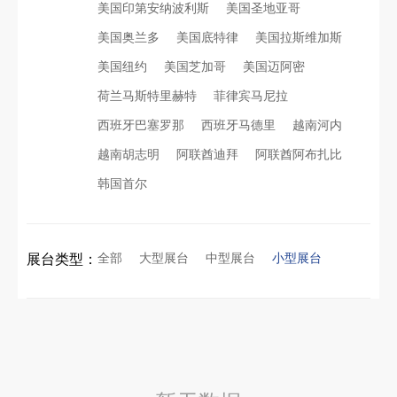
美国印第安纳波利斯
美国圣地亚哥
美国奥兰多
美国底特律
美国拉斯维加斯
看得见的品质：人民网对中励展览的采访报道
沙特阿拉伯跨境氢能展全流程展台验收现场｜避坑验收指南
美国纽约
美国芝加哥
美国迈阿密
荷兰马斯特里赫特
菲律宾马尼拉
拓展新市场：不得不学的境外展览会参展指南
进博会倒计时5天！中励展览奋斗在进博会开幕式之前！
西班牙巴塞罗那
西班牙马德里
越南河内
越南胡志明
阿联酋迪拜
阿联酋阿布扎比
公司国外参展总结报告参考模板范文
凝心聚力，逐浪盛夏｜中励展览 2026 年 7 月莫干山三日团建之旅圆满收官
韩国首尔
实力获誉｜新加坡电信致信致谢，中励展览圆满交付2026 MWC项目
埃及跨境展会搭建执行服务商｜扎根北非会展实地落地，拆解行业乱象，帮国内企业参展少踩 90% 的坑
全部
大型展台
中型展台
小型展台
展台类型：
粽情端午，展梦申城
索马里异地环保设备展可持续展台搭建：避开行业乱象，用模块化绿色方案拿下东非环保订单
食味欢聚，聚力同行｜中励展览员工海鲜自助聚餐圆满落幕
乌兹别克斯坦展会搭建服务厂家怎么选？避开行业乱象，实地工厂服务商才是参展标配