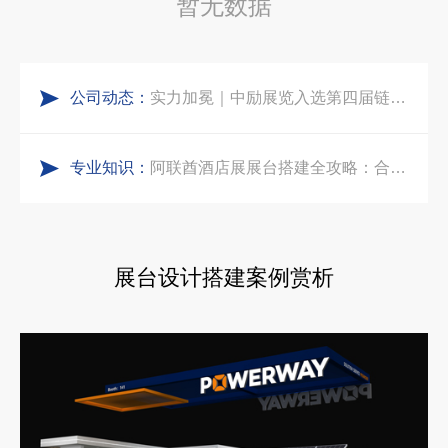
暂无数据
五一劳动节｜致敬每一份耕耘，共赴会展新征程
合肥全球云计算展大数据展台互动区怎么落地？避开行业通病，用互动体验抓住专业观展决策者
公司动态：
实力加冕｜中励展览入选第四届链博会推荐搭建施工服务商名录
中东建材展特装展台验收确认区通关指南：避开这5个坑，省下20万
专业知识：
再获殊荣！中励展览荣获世界制药原料中国展可持续金奖
阿联酋酒店展展台搭建全攻略：合规落地、吸客转化、避坑实操指南
看得见的品质：人民网对中励展览的采访报道
沙特阿拉伯跨境氢能展全流程展台验收现场｜避坑验收指南
展台设计搭建案例赏析
拓展新市场：不得不学的境外展览会参展指南