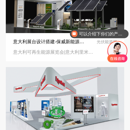
可以介绍下你们的产品么
你们是怎么收费的呢
意大利展台设计搭建-保威新能源在意大利里米尼会展中心推出最新产品-中励展览设计策划公司
光伏能源展
意大利可再生能源展览会|意大利里米尼会展中心
96㎡