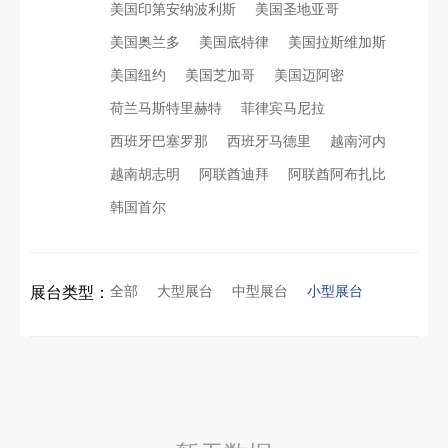
美国印第安纳波利斯
美国圣地亚哥
美国奥兰多
美国底特律
美国拉斯维加斯
看得见的品质：人民网对中励展览的采访报道
印度智能家居展倒计时：智能展台设计区的3个致命陷阱与破局公式
美国纽约
美国芝加哥
美国迈阿密
荷兰马斯特里赫特
菲律宾马尼拉
拓展新市场：不得不学的境外展览会参展指南
进博会倒计时5天！中励展览奋斗在进博会开幕式之前！
西班牙巴塞罗那
西班牙马德里
越南河内
越南胡志明
阿联酋迪拜
阿联酋阿布扎比
公司国外参展总结报告参考模板范文
凝心聚力，逐浪盛夏｜中励展览 2026 年 7 月莫干山三日团建之旅圆满收官
韩国首尔
实力获誉｜新加坡电信致信致谢，中励展览圆满交付2026 MWC项目
索马里异地环保设备展可持续展台搭建：避开行业乱象，用模块化绿色方案拿下东非环保订单
全部
大型展台
中型展台
小型展台
展台类型：
粽情端午，展梦申城
乌兹别克斯坦展会搭建服务厂家怎么选？避开行业乱象，实地工厂服务商才是参展标配
食味欢聚，聚力同行｜中励展览员工海鲜自助聚餐圆满落幕
合肥全球云计算展大数据展台互动区怎么落地？避开行业通病，用互动体验抓住专业观展决策者