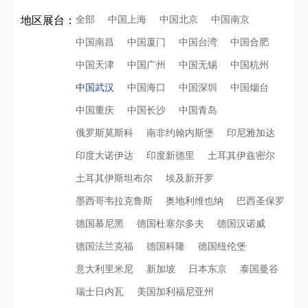
全部
中国上海
中国北京
中国南京
地区展台：
中国南昌
中国厦门
中国台湾
中国合肥
中国天津
中国广州
中国无锡
中国杭州
中国武汉
中国海口
中国深圳
中国烟台
中国重庆
中国长沙
中国青岛
俄罗斯莫斯科
南非约翰内斯堡
印尼雅加达
印度大诺伊达
印度新德里
土耳其伊兹密尔
土耳其伊斯坦布尔
埃及新开罗
墨西哥韦拉克鲁斯
奥地利维也纳
巴西圣保罗
德国慕尼黑
德国杜塞尔多夫
德国汉诺威
德国法兰克福
德国科隆
德国纽伦堡
意大利里米尼
新加坡
日本东京
泰国曼谷
瑞士日内瓦
美国加利福尼亚州
再获殊荣！中励展览荣获世界制药原料中国展可持续金奖