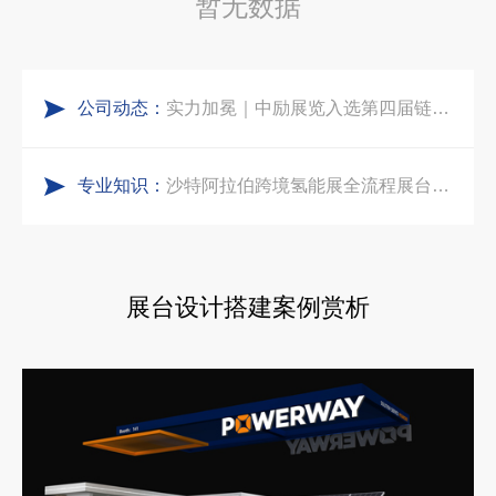
暂无数据
五一劳动节｜致敬每一份耕耘，共赴会展新征程
中东建材展特装展台验收确认区通关指南：避开这5个坑，省下20万
公司动态：
实力加冕｜中励展览入选第四届链博会推荐搭建施工服务商名录
阿联酋酒店展展台搭建全攻略：合规落地、吸客转化、避坑实操指南
专业知识：
再获殊荣！中励展览荣获世界制药原料中国展可持续金奖
沙特阿拉伯跨境氢能展全流程展台验收现场｜避坑验收指南
看得见的品质：人民网对中励展览的采访报道
印度智能家居展倒计时：智能展台设计区的3个致命陷阱与破局公式
展台设计搭建案例赏析
拓展新市场：不得不学的境外展览会参展指南