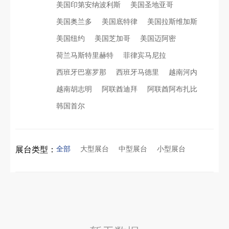
美国印第安纳波利斯
美国圣地亚哥
美国奥兰多
美国底特律
美国拉斯维加斯
看得见的品质：人民网对中励展览的采访报道
沙特阿拉伯跨境氢能展全流程展台验收现场｜避坑验收指南
美国纽约
美国芝加哥
美国迈阿密
荷兰马斯特里赫特
菲律宾马尼拉
拓展新市场：不得不学的境外展览会参展指南
进博会倒计时5天！中励展览奋斗在进博会开幕式之前！
西班牙巴塞罗那
西班牙马德里
越南河内
越南胡志明
阿联酋迪拜
阿联酋阿布扎比
公司国外参展总结报告参考模板范文
凝心聚力，逐浪盛夏｜中励展览 2026 年 7 月莫干山三日团建之旅圆满收官
韩国首尔
实力获誉｜新加坡电信致信致谢，中励展览圆满交付2026 MWC项目
埃及跨境展会搭建执行服务商｜扎根北非会展实地落地，拆解行业乱象，帮国内企业参展少踩 90% 的坑
全部
大型展台
中型展台
小型展台
展台类型：
粽情端午，展梦申城
索马里异地环保设备展可持续展台搭建：避开行业乱象，用模块化绿色方案拿下东非环保订单
食味欢聚，聚力同行｜中励展览员工海鲜自助聚餐圆满落幕
乌兹别克斯坦展会搭建服务厂家怎么选？避开行业乱象，实地工厂服务商才是参展标配