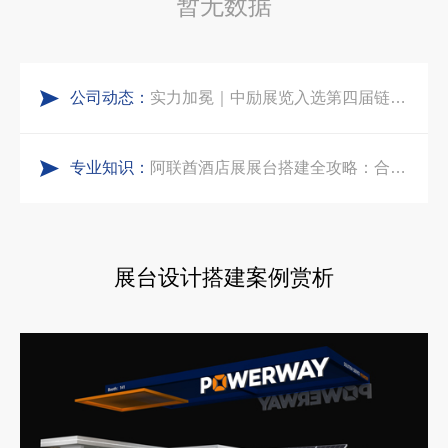
暂无数据
五一劳动节｜致敬每一份耕耘，共赴会展新征程
合肥全球云计算展大数据展台互动区怎么落地？避开行业通病，用互动体验抓住专业观展决策者
公司动态：
实力加冕｜中励展览入选第四届链博会推荐搭建施工服务商名录
中东建材展特装展台验收确认区通关指南：避开这5个坑，省下20万
专业知识：
再获殊荣！中励展览荣获世界制药原料中国展可持续金奖
阿联酋酒店展展台搭建全攻略：合规落地、吸客转化、避坑实操指南
看得见的品质：人民网对中励展览的采访报道
沙特阿拉伯跨境氢能展全流程展台验收现场｜避坑验收指南
展台设计搭建案例赏析
拓展新市场：不得不学的境外展览会参展指南