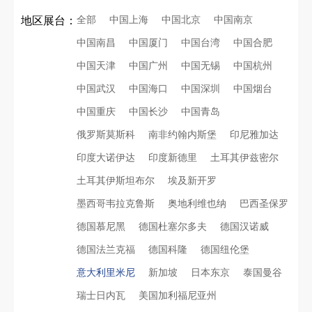
全部
中国上海
中国北京
中国南京
地区展台：
中国南昌
中国厦门
中国台湾
中国合肥
中国天津
中国广州
中国无锡
中国杭州
中国武汉
中国海口
中国深圳
中国烟台
中国重庆
中国长沙
中国青岛
俄罗斯莫斯科
南非约翰内斯堡
印尼雅加达
印度大诺伊达
印度新德里
土耳其伊兹密尔
土耳其伊斯坦布尔
埃及新开罗
墨西哥韦拉克鲁斯
奥地利维也纳
巴西圣保罗
德国慕尼黑
德国杜塞尔多夫
德国汉诺威
德国法兰克福
德国科隆
德国纽伦堡
意大利里米尼
新加坡
日本东京
泰国曼谷
瑞士日内瓦
美国加利福尼亚州
再获殊荣！中励展览荣获世界制药原料中国展可持续金奖