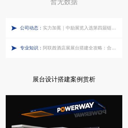
暂无数据
五一劳动节｜致敬每一份耕耘，共赴会展新征程
合肥全球云计算展大数据展台互动区怎么落地？避开行业通病，用互动体验抓住专业观展决策者
公司动态：
实力加冕｜中励展览入选第四届链博会推荐搭建施工服务商名录
中东建材展特装展台验收确认区通关指南：避开这5个坑，省下20万
专业知识：
再获殊荣！中励展览荣获世界制药原料中国展可持续金奖
阿联酋酒店展展台搭建全攻略：合规落地、吸客转化、避坑实操指南
看得见的品质：人民网对中励展览的采访报道
沙特阿拉伯跨境氢能展全流程展台验收现场｜避坑验收指南
展台设计搭建案例赏析
拓展新市场：不得不学的境外展览会参展指南