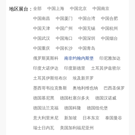
全部
中国上海
中国北京
中国南京
地区展台：
中国南昌
中国厦门
中国台湾
中国合肥
中国天津
中国广州
中国无锡
中国杭州
中国武汉
中国海口
中国深圳
中国烟台
中国重庆
中国长沙
中国青岛
俄罗斯莫斯科
南非约翰内斯堡
印尼雅加达
印度大诺伊达
印度新德里
土耳其伊兹密尔
土耳其伊斯坦布尔
埃及新开罗
墨西哥韦拉克鲁斯
奥地利维也纳
巴西圣保罗
德国慕尼黑
德国杜塞尔多夫
德国汉诺威
德国法兰克福
德国科隆
德国纽伦堡
意大利里米尼
新加坡
日本东京
泰国曼谷
瑞士日内瓦
美国加利福尼亚州
再获殊荣！中励展览荣获世界制药原料中国展可持续金奖