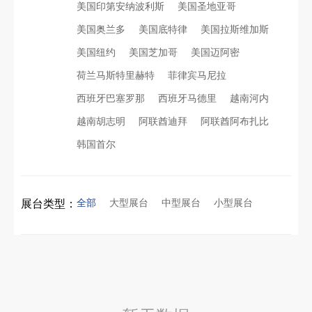
美国印第安纳波利斯
美国圣地亚哥
美国奥兰多
美国底特律
美国拉斯维加斯
看得见的品质：人民网对中励展览的采访报道
沙特阿拉伯跨境氢能展全流程展台验收现场｜避坑验收指南
美国纽约
美国芝加哥
美国迈阿密
荷兰马斯特里赫特
菲律宾马尼拉
拓展新市场：不得不学的境外展览会参展指南
进博会倒计时5天！中励展览奋斗在进博会开幕式之前！
西班牙巴塞罗那
西班牙马德里
越南河内
越南胡志明
阿联酋迪拜
阿联酋阿布扎比
公司国外参展总结报告参考模板范文
凝心聚力，逐浪盛夏｜中励展览 2026 年 7 月莫干山三日团建之旅圆满收官
韩国首尔
实力获誉｜新加坡电信致信致谢，中励展览圆满交付2026 MWC项目
埃及跨境展会搭建执行服务商｜扎根北非会展实地落地，拆解行业乱象，帮国内企业参展少踩 90% 的坑
全部
大型展台
中型展台
小型展台
展台类型：
粽情端午，展梦申城
索马里异地环保设备展可持续展台搭建：避开行业乱象，用模块化绿色方案拿下东非环保订单
食味欢聚，聚力同行｜中励展览员工海鲜自助聚餐圆满落幕
乌兹别克斯坦展会搭建服务厂家怎么选？避开行业乱象，实地工厂服务商才是参展标配