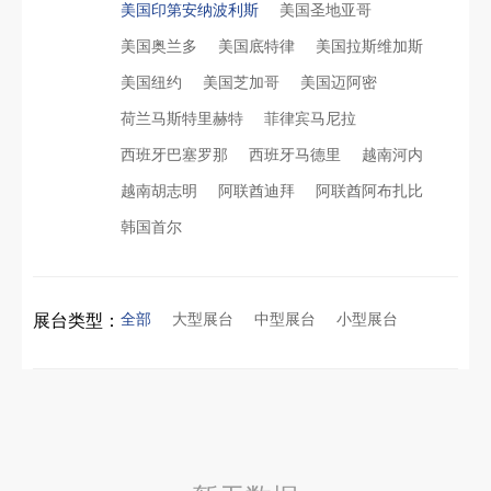
美国印第安纳波利斯
美国圣地亚哥
美国奥兰多
美国底特律
美国拉斯维加斯
再获殊荣！中励展览荣获世界制药原料中国展可持续金奖
美国纽约
美国芝加哥
美国迈阿密
荷兰马斯特里赫特
菲律宾马尼拉
看得见的品质：人民网对中励展览的采访报道
阿联酋酒店展展台搭建全攻略：合规落地、吸客转化、避坑实操指南
西班牙巴塞罗那
西班牙马德里
越南河内
越南胡志明
阿联酋迪拜
阿联酋阿布扎比
拓展新市场：不得不学的境外展览会参展指南
进博会倒计时5天！中励展览奋斗在进博会开幕式之前！
韩国首尔
公司国外参展总结报告参考模板范文
凝心聚力，逐浪盛夏｜中励展览 2026 年 7 月莫干山三日团建之旅圆满收官
全部
大型展台
中型展台
小型展台
展台类型：
实力获誉｜新加坡电信致信致谢，中励展览圆满交付2026 MWC项目
菲律宾软件展展台设计企业怎么选？避开搭建行业乱象，科技企业出海参展少走百万弯路
粽情端午，展梦申城
埃及跨境展会搭建执行服务商｜扎根北非会展实地落地，拆解行业乱象，帮国内企业参展少踩 90% 的坑