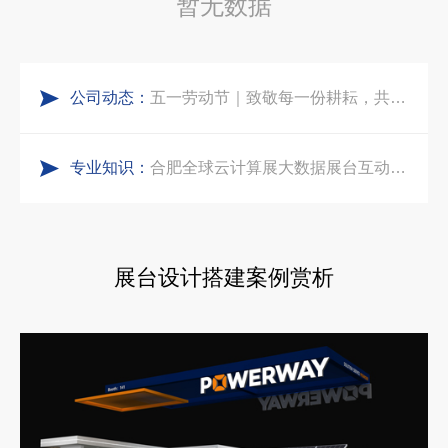
暂无数据
食味欢聚，聚力同行｜中励展览员工海鲜自助聚餐圆满落幕
索马里异地环保设备展可持续展台搭建：避开行业乱象，用模块化绿色方案拿下东非环保订单
公司动态：
五一劳动节｜致敬每一份耕耘，共赴会展新征程
乌兹别克斯坦展会搭建服务厂家怎么选？避开行业乱象，实地工厂服务商才是参展标配
专业知识：
实力加冕｜中励展览入选第四届链博会推荐搭建施工服务商名录
合肥全球云计算展大数据展台互动区怎么落地？避开行业通病，用互动体验抓住专业观展决策者
再获殊荣！中励展览荣获世界制药原料中国展可持续金奖
中东建材展特装展台验收确认区通关指南：避开这5个坑，省下20万
展台设计搭建案例赏析
看得见的品质：人民网对中励展览的采访报道
阿联酋酒店展展台搭建全攻略：合规落地、吸客转化、避坑实操指南
拓展新市场：不得不学的境外展览会参展指南