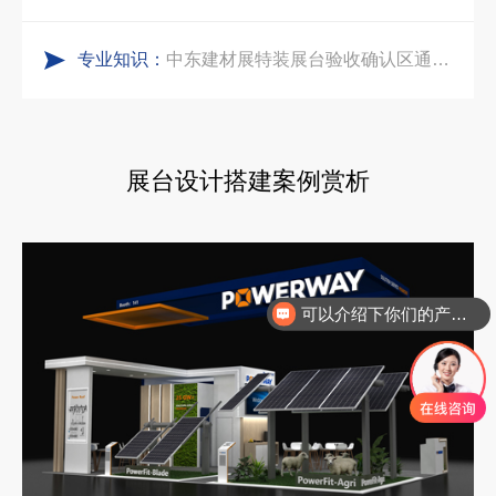
专业知识：
实力加冕｜中励展览入选第四届链博会推荐搭建施工服务商名录
中东建材展特装展台验收确认区通关指南：避开这5个坑，省下20万
再获殊荣！中励展览荣获世界制药原料中国展可持续金奖
阿联酋酒店展展台搭建全攻略：合规落地、吸客转化、避坑实操指南
展台设计搭建案例赏析
看得见的品质：人民网对中励展览的采访报道
沙特阿拉伯跨境氢能展全流程展台验收现场｜避坑验收指南
拓展新市场：不得不学的境外展览会参展指南
可以介绍下你们的产品么