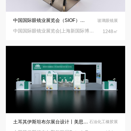
中国国际眼镜业展览会（SIOF）‌展台设计搭建-眼镜业巨头依视路陆逊梯卡
玻璃眼镜展
中国国际眼镜业展览会|上海新国际博览中心‌
1248㎡
土耳其伊斯坦布尔展台设计丨美思德创新产品，打造聚氨酯行业标杆
石油化工橡胶展