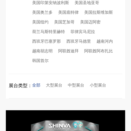
美国印第安纳波利斯
美国圣地亚哥
美国奥兰多
美国底特律
美国拉斯维加斯
美国纽约
美国芝加哥
美国迈阿密
荷兰马斯特里赫特
菲律宾马尼拉
西班牙巴塞罗那
西班牙马德里
越南河内
越南胡志明
阿联酋迪拜
阿联酋阿布扎比
韩国首尔
全部
大型展台
中型展台
小型展台
展台类型：
再获殊荣！中励展览荣获世界制药原料中国展可持续金奖