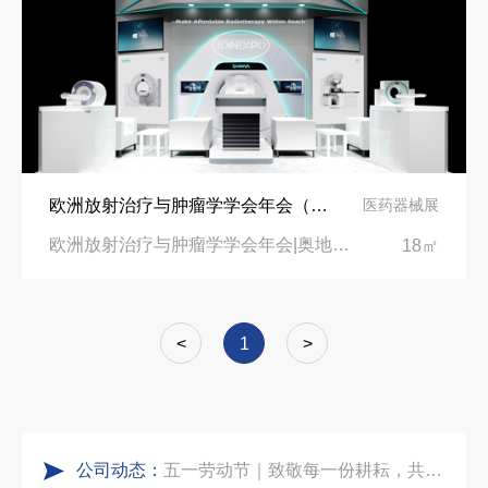
看得见的品质：人民网对中励展览的采访报道
沙特阿拉伯跨境氢能展全流程展台验收现场｜避坑验收指南
拓展新市场：不得不学的境外展览会参展指南
进博会倒计时5天！中励展览奋斗在进博会开幕式之前！
公司国外参展总结报告参考模板范文
凝心聚力，逐浪盛夏｜中励展览 2026 年 7 月莫干山三日团建之旅圆满收官
欧洲放射治疗与肿瘤学学会年会（ESTRO2025）展台设计搭建-中国领先的医疗设备制造商“新华医疗”
医药器械展
实力获誉｜新加坡电信致信致谢，中励展览圆满交付2026 MWC项目
埃及跨境展会搭建执行服务商｜扎根北非会展实地落地，拆解行业乱象，帮国内企业参展少踩 90% 的坑
欧洲放射治疗与肿瘤学学会年会|奥地利维也纳会展中心
18㎡
粽情端午，展梦申城
索马里异地环保设备展可持续展台搭建：避开行业乱象，用模块化绿色方案拿下东非环保订单
<
1
>
食味欢聚，聚力同行｜中励展览员工海鲜自助聚餐圆满落幕
乌兹别克斯坦展会搭建服务厂家怎么选？避开行业乱象，实地工厂服务商才是参展标配
公司动态：
五一劳动节｜致敬每一份耕耘，共赴会展新征程
合肥全球云计算展大数据展台互动区怎么落地？避开行业通病，用互动体验抓住专业观展决策者