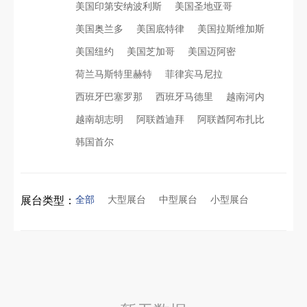
美国印第安纳波利斯
美国圣地亚哥
美国奥兰多
美国底特律
美国拉斯维加斯
再获殊荣！中励展览荣获世界制药原料中国展可持续金奖
美国纽约
美国芝加哥
美国迈阿密
荷兰马斯特里赫特
菲律宾马尼拉
看得见的品质：人民网对中励展览的采访报道
沙特阿拉伯跨境氢能展全流程展台验收现场｜避坑验收指南
西班牙巴塞罗那
西班牙马德里
越南河内
越南胡志明
阿联酋迪拜
阿联酋阿布扎比
拓展新市场：不得不学的境外展览会参展指南
进博会倒计时5天！中励展览奋斗在进博会开幕式之前！
韩国首尔
公司国外参展总结报告参考模板范文
凝心聚力，逐浪盛夏｜中励展览 2026 年 7 月莫干山三日团建之旅圆满收官
全部
大型展台
中型展台
小型展台
展台类型：
实力获誉｜新加坡电信致信致谢，中励展览圆满交付2026 MWC项目
埃及跨境展会搭建执行服务商｜扎根北非会展实地落地，拆解行业乱象，帮国内企业参展少踩 90% 的坑
粽情端午，展梦申城
索马里异地环保设备展可持续展台搭建：避开行业乱象，用模块化绿色方案拿下东非环保订单