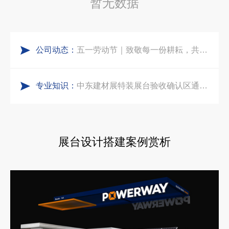
暂无数据
食味欢聚，聚力同行｜中励展览员工海鲜自助聚餐圆满落幕
乌兹别克斯坦展会搭建服务厂家怎么选？避开行业乱象，实地工厂服务商才是参展标配
公司动态：
五一劳动节｜致敬每一份耕耘，共赴会展新征程
合肥全球云计算展大数据展台互动区怎么落地？避开行业通病，用互动体验抓住专业观展决策者
专业知识：
实力加冕｜中励展览入选第四届链博会推荐搭建施工服务商名录
中东建材展特装展台验收确认区通关指南：避开这5个坑，省下20万
再获殊荣！中励展览荣获世界制药原料中国展可持续金奖
阿联酋酒店展展台搭建全攻略：合规落地、吸客转化、避坑实操指南
展台设计搭建案例赏析
看得见的品质：人民网对中励展览的采访报道
沙特阿拉伯跨境氢能展全流程展台验收现场｜避坑验收指南
拓展新市场：不得不学的境外展览会参展指南