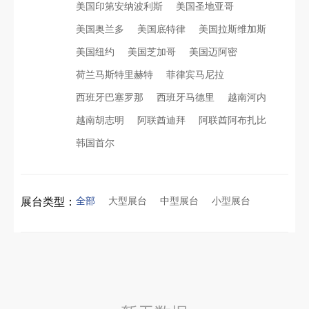
美国印第安纳波利斯
美国圣地亚哥
美国奥兰多
美国底特律
美国拉斯维加斯
拓展新市场：不得不学的境外展览会参展指南
进博会倒计时5天！中励展览奋斗在进博会开幕式之前！
美国纽约
美国芝加哥
美国迈阿密
荷兰马斯特里赫特
菲律宾马尼拉
公司国外参展总结报告参考模板范文
凝心聚力，逐浪盛夏｜中励展览 2026 年 7 月莫干山三日团建之旅圆满收官
西班牙巴塞罗那
西班牙马德里
越南河内
越南胡志明
阿联酋迪拜
阿联酋阿布扎比
实力获誉｜新加坡电信致信致谢，中励展览圆满交付2026 MWC项目
索马里异地环保设备展可持续展台搭建：避开行业乱象，用模块化绿色方案拿下东非环保订单
韩国首尔
粽情端午，展梦申城
乌兹别克斯坦展会搭建服务厂家怎么选？避开行业乱象，实地工厂服务商才是参展标配
全部
大型展台
中型展台
小型展台
展台类型：
食味欢聚，聚力同行｜中励展览员工海鲜自助聚餐圆满落幕
合肥全球云计算展大数据展台互动区怎么落地？避开行业通病，用互动体验抓住专业观展决策者
五一劳动节｜致敬每一份耕耘，共赴会展新征程
中东建材展特装展台验收确认区通关指南：避开这5个坑，省下20万