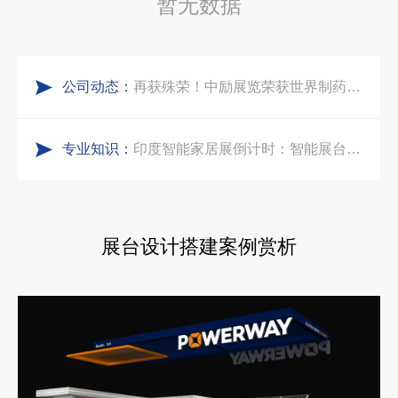
暂无数据
实力加冕｜中励展览入选第四届链博会推荐搭建施工服务商名录
阿联酋酒店展展台搭建全攻略：合规落地、吸客转化、避坑实操指南
公司动态：
再获殊荣！中励展览荣获世界制药原料中国展可持续金奖
沙特阿拉伯跨境氢能展全流程展台验收现场｜避坑验收指南
专业知识：
看得见的品质：人民网对中励展览的采访报道
印度智能家居展倒计时：智能展台设计区的3个致命陷阱与破局公式
拓展新市场：不得不学的境外展览会参展指南
展台设计搭建案例赏析