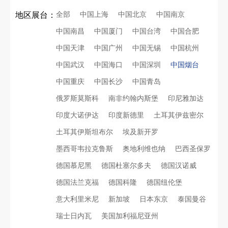
全部
中国上海
中国北京
中国南京
地区展台：
中国南昌
中国厦门
中国台湾
中国合肥
中国天津
中国广州
中国无锡
中国杭州
中国武汉
中国海口
中国深圳
中国烟台
中国重庆
中国长沙
中国青岛
俄罗斯莫斯科
南非约翰内斯堡
印尼雅加达
印度大诺伊达
印度新德里
土耳其伊兹密尔
土耳其伊斯坦布尔
埃及新开罗
墨西哥韦拉克鲁斯
奥地利维也纳
巴西圣保罗
德国慕尼黑
德国杜塞尔多夫
德国汉诺威
德国法兰克福
德国科隆
德国纽伦堡
再获殊荣！中励展览荣获世界制药原料中国展可持续金奖
意大利里米尼
新加坡
日本东京
泰国曼谷
瑞士日内瓦
美国加利福尼亚州
看得见的品质：人民网对中励展览的采访报道
印度智能家居展倒计时：智能展台设计区的3个致命陷阱与破局公式