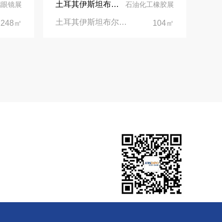
土耳其伊斯坦布尔展台设计丨美思德创新产品，打造聚氨酯行业标杆
璃眼镜展
石油化工橡胶展
土耳其伊斯坦布尔聚氨酯展Putech Eurasia|土耳其国际会展中心
1248㎡
104㎡
您可能需要：