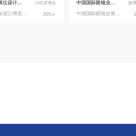
依维柯展位设计在第二届进博会上吸引万千瞩目
中国国际眼镜业展览会（SIOF）‌展台设计搭建-眼镜业巨头依视路陆逊梯卡
CIIE进博会
玻
中国国际进口博览会CIIE|上海国家会展中心
中国国际眼镜业展览会|上海新国际博览中心‌
305㎡
业务电话
021-68936251
质展会设计搭建
值班经理
18916375258