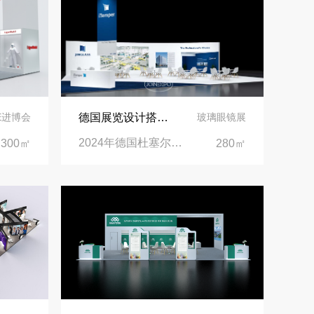
阿联酋酒店展展台搭建全攻略：合规落地、吸客转化、避坑实操指南
沙特阿拉伯跨境氢能展全流程展台验收现场｜避坑验收指南
拓展新市场：不得不学的境外展览会参展指南
德国展览设计搭建 | 见证精工登场玻璃工业展览会 Glasstec 2024
IE进博会
玻璃眼镜展
2024年德国杜塞尔多夫玻璃工业展览会Glasstec|德国杜塞尔多夫会展中心
300㎡
280㎡