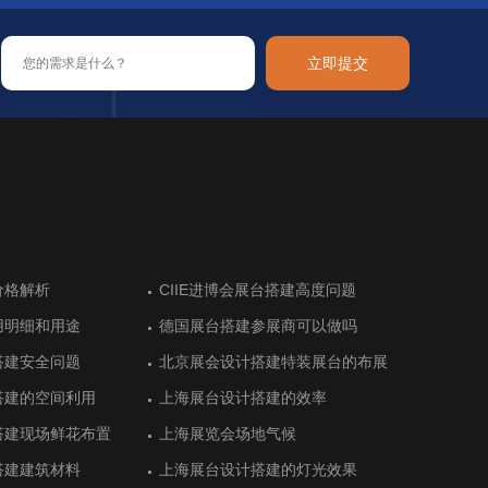
立即提交
布尔展台设计让展会成
价格解析
让新加坡参展热情高涨
用品和装饰品展展台搭
布尔展台设计让展会成
价格解析
德国科隆美容美发健康展览前的展台
CIIE进博会展台搭建高度问题
阿根廷高水平的展位设计搭建
德国汉诺威木材加工机械展展台搭建
德国科隆美容美发健康展览前的展台
CIIE进博会展台搭建高度问题
搭建
搭建
用明细和用途
建体现绿色农业特色
用明细和用途
德国展台搭建参展商可以做吗
猪肉联盟展位搭建顺利完工
德国展台搭建参展商可以做吗
际艺术展展台设计中空
阿拉伯展台搭建
际艺术展展台设计中空
德国杜塞尔杜夫美容美发展览会中展
德国埃森能源和环境技术展台设计搭
德国杜塞尔杜夫美容美发展览会中展
搭建安全问题
设计衬托最新产品
搭建安全问题
北京展会设计搭建特装展台的布展
E-star能源的展位设计气场十足
北京展会设计搭建特装展台的布展
位设计
建
位设计
搭建的空间利用
搭建有序完工
搭建的空间利用
上海展台设计搭建的效率
恒光大简洁展台设计留住客户
上海展台设计搭建的效率
食品展览会展览设计
布尔老牌展位设计
食品展览会展览设计
土耳其安卡拉酒店设备展展台设计需
土耳其安卡拉值得体验的展台设计搭
土耳其安卡拉酒店设备展展台设计需
求
建
求
搭建现场鲜花布置
展台搭建设计效果
搭建现场鲜花布置
上海展览会场地气候
上市公司三柏硕展台设计传递健康
上海展览会场地气候
前五的展台设计
布尔观众数量多的展位
前五的展台设计
德国斯图加特国际金属加工展展台搭
德国斯图加特模具展览会展台搭建
德国斯图加特国际金属加工展展台搭
搭建建筑材料
旗下公司展台设计
搭建建筑材料
上海展台设计搭建的灯光效果
上海展台设计搭建的灯光效果
建
建