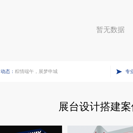
进博会倒计时5天！中励展览奋斗在进博会开幕式之前！
暂无数据
凝心聚力，逐浪盛夏｜中励展览 2026 年 7 月莫干山三日团建之旅圆满收官
实力获誉｜新加坡电信致信致谢，中励展览圆满交付2026 MWC项目
司动态：
粽情端午，展梦申城
专
食味欢聚，聚力同行｜中励展览员工海鲜自助聚餐圆满落幕
展台设计搭建案
五一劳动节｜致敬每一份耕耘，共赴会展新征程