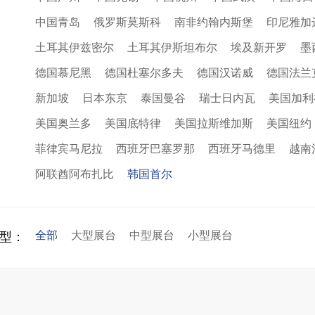
中国青岛
俄罗斯莫斯科
南非约翰内斯堡
印尼雅加
土耳其伊兹密尔
土耳其伊斯坦布尔
埃及新开罗
墨
德国慕尼黑
德国杜塞尔多夫
德国汉诺威
德国法兰
新加坡
日本东京
泰国曼谷
瑞士日内瓦
美国加利
美国奥兰多
美国底特律
美国拉斯维加斯
美国纽约
菲律宾马尼拉
西班牙巴塞罗那
西班牙马德里
越南
阿联酋阿布扎比
韩国首尔
全部
大型展台
中型展台
小型展台
型：
再获殊荣！中励展览荣获世界制药原料中国展可持续金奖
看得见的品质：人民网对中励展览的采访报道