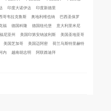
达
印度大诺伊达
印度新德里
西哥韦拉克鲁斯
奥地利维也纳
巴西圣保罗
克福
德国科隆
德国纽伦堡
意大利里米尼
福尼亚州
美国印第安纳波利斯
美国圣地亚哥
美国芝加哥
美国迈阿密
荷兰马斯特里赫特
河内
越南胡志明
阿联酋迪拜
沙特阿拉伯跨境氢能展全流程展台验收现场｜避坑验收指南
拓展新市场：不得不学的境外展览会参展指南