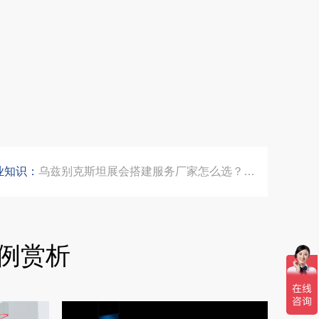
公司国外参展总结报告参考模板范文
埃及跨境展会搭建执行服务商｜扎根北非会展实地落地，拆解行业乱象，帮国内企业参展少踩 90% 的坑
索马里异地环保设备展可持续展台搭建：避开行业乱象，用模块化绿色方案拿下东非环保订单
业知识：
乌兹别克斯坦展会搭建服务厂家怎么选？避开行业乱象，实地工厂服务商才是参展标配
合肥全球云计算展大数据展台互动区怎么落地？避开行业通病，用互动体验抓住专业观展决策者
例赏析
中东建材展特装展台验收确认区通关指南：避开这5个坑，省下20万