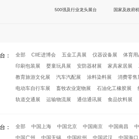
500强及行业龙头展台
国家及政府
全部
CIIE进博会
五金工具展
仪器设备展
体育用
台：
印刷包装展
婴童玩具展
安防器材展
家具家居展
教育旅游文化展
汽车汽配展
涂料染料展
消费零售
电动车自行车展
畜牧农业宠物展
石油化工橡胶展
轨道交通展
运输物流展
通信通讯展
食品饮料展
全部
中国上海
中国北京
中国南京
中国南昌
台：
中国广州
中国无锡
中国杭州
中国武汉
中国海口