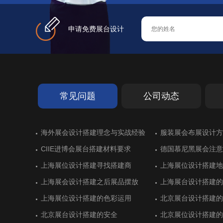
申请免费展台设计
常见问题
公司动态
德国艾森超过十年历史的展览搭建
海外展会设计搭建理念与实战经验
斯里兰卡亮相进博会展台设计
德国斯图加特橡胶展展台搭建
德国艾森超过十年历史的展览搭建
海外展会设计搭建理念与实战经验
展位搭建出彩：德国
服装展会布展设计方
墨西哥展台设计搭建
化工企业展台设计不
展位搭建出彩：德国
服装展会布展设计方
展
展
CIIE进博会展台搭建材料要求
黄石开发区展位设计搭建顺利
CIIE进博会展台搭建材料要求
德国慕尼黑展会注意
湖北商务厅展台设计
德国慕尼黑展会注意
慕尼黑国际电子展会的展台搭建制作
德国纽伦堡排名靠前的展会和展台设
慕尼黑国际电子展会的展台搭建制作
意大利里米尼展位设
土耳其伊斯坦布尔会
意大利里米尼展位设
上海展位设计搭建寻找搭建商
广东保威展位设计抢眼
上海展位设计搭建寻找搭建商
上海展位设计搭建地
虎克展台搭建空间利
上海展位设计搭建地
计
上海展会设计搭建之后展品摆放
杭州精工展台设计搭建一丝不苟
上海展会设计搭建之后展品摆放
上海展台设计搭建的
卫凯化工科技感展位
上海展台设计搭建的
德国科隆食品与饮料展览展位设计
沙特利雅得国际建筑和建材展展位设
德国科隆食品与饮料展览展位设计
法国巴黎航空展展览
意大利博洛尼亚食品
法国巴黎航空展展览
计
建
上海展位设计搭建的色彩运用
杭州精工展位设计精益求精
上海展位设计搭建的色彩运用
北京展台设计搭建的
美思德化学展台设计
北京展台设计搭建的
德国纽伦堡国际体育用品展台搭建商
意大利维罗纳家居行业展览会盘点
德国纽伦堡国际体育用品展台搭建商
土耳其伊斯坦布尔国
沙特利雅得国际水与
土耳其伊斯坦布尔国
北京展台设计搭建的安全
LED龙头艾比森展位设计亮了
北京展台设计搭建的安全
北京展位设计搭建的
傲利智能公司展台设
北京展位设计搭建的
建
建