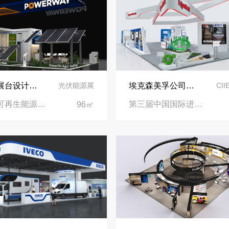
实力加冕｜中励展览入选第四届链博会推荐搭建施工服务商名录
再获殊荣！中励展览荣获世界制药原料中国展可持续金奖
看得见的品质：人民网对中励展览的采访报道
意大利展台设计搭建-保威新能源在意大利里米尼会展中心推出最新产品-中励展览设计策划公司
埃克森美孚公司在第三届进博会上展示非凡的展台搭建设计
光伏能源展
CI
意大利可再生能源展览会|意大利里米尼会展中心
第三届中国国际进口博览会|国家会展中心
96㎡