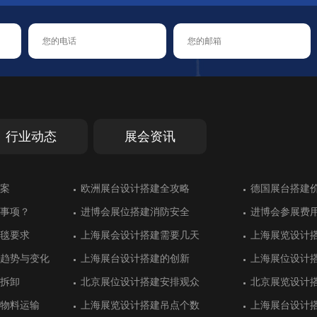
行业动态
展会资讯
汉诺威交通运输
案
大放异彩
能错过的展会
汉诺威交通运输
案
德国斯图加特工业工程领展台搭建
欧洲展台设计搭建全攻略
乌兹别克斯坦展台设计别具一格
德国斯图加特橡胶展展台搭建中对防
德国斯图加特工业工程领展台搭建
欧洲展台设计搭建全攻略
土耳其伊斯坦
德国展台搭建
绿色展台设计
德国埃森家居
土耳其伊斯坦
德国展台搭建
火的重视
功
建
功
事项？
效果
事项？
进博会展位搭建消防安全
墨西哥展位搭建设计获得好评
进博会展位搭建消防安全
进博会参展费
阿根廷展位搭
进博会参展费
计推荐
议中心展台设计
计推荐
展位搭建更顺利：意大利罗马展览推
英国伦敦国际石油展展台搭建
展位搭建更顺利：意大利罗马展览推
意大利罗马国
阿联酋迪拜的
意大利罗马国
毯要求
用充分
毯要求
上海展会设计搭建需要几天
华普光电工业风展位设计
上海展会设计搭建需要几天
上海展览设计
宏瑞达用展台
上海展览设计
荐
荐
间美学
间美学
趋势与变化
设计
趋势与变化
上海展台设计搭建的创新
迪洛家具展台设计同样具有奢华感
上海展台设计搭建的创新
上海展位设计
致为化工展位
上海展位设计
设计
行业展台设计搭
设计
意大利米兰展台设计有特色的汽车行
意大利里米尼值得参加的展会盘点
意大利米兰展台设计有特色的汽车行
法国里昂国际
土耳其伊斯坦
法国里昂国际
业展
业展
拆卸
清新靓丽
拆卸
北京展位设计搭建安排观众
珐玛珈集团注重展位设计效果
北京展位设计搭建安排观众
北京展览设计
大海光伏重视
北京展览设计
际机器人展台搭
环境展展台设计
际机器人展台搭
德国汉诺威信息和通信技术展展位搭
德国埃森国际改装车展展览搭建方案
德国汉诺威信息和通信技术展展位搭
德国埃森排名
土耳其伊斯坦
德国埃森排名
物料运输
计有特色
物料运输
上海展览设计搭建吊点个数
厦门润金垣展台设计吸引观众驻足
上海展览设计搭建吊点个数
上海展台设计
广州汇桐集团
上海展台设计
建
建
设计