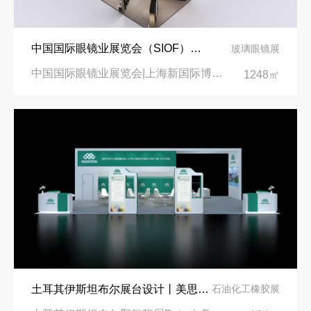
中国国际眼镜业展览会（SIOF）‌展台设计搭建-眼镜业巨头依视路陆逊梯卡
玻璃眼镜展
中国国际眼镜业展览会|上海新国际博览中心‌
1248㎡
土耳其伊斯坦布尔展台设计丨美思德创新产品，打造聚氨酯行业标杆
石油化工橡胶展