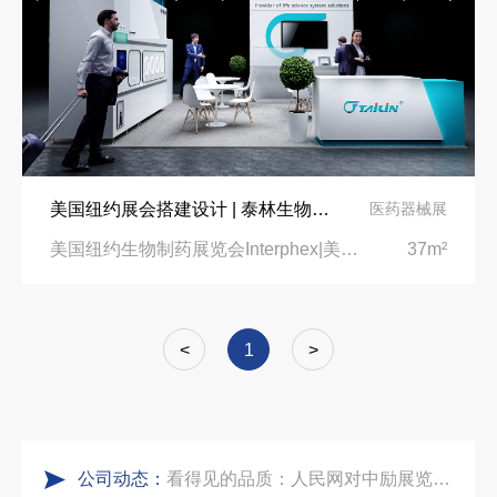
实力获誉｜新加坡电信致信致谢，中励展览圆满交付2026 MWC项目
乌兹别克斯坦展会搭建服务厂家怎么选？避开行业乱象，实地工厂服务商才是参展标配
粽情端午，展梦申城
合肥全球云计算展大数据展台互动区怎么落地？避开行业通病，用互动体验抓住专业观展决策者
食味欢聚，聚力同行｜中励展览员工海鲜自助聚餐圆满落幕
中东建材展特装展台验收确认区通关指南：避开这5个坑，省下20万
美国纽约展会搭建设计 | 泰林生物惊艳美国生物制药展
医药器械展
五一劳动节｜致敬每一份耕耘，共赴会展新征程
阿联酋酒店展展台搭建全攻略：合规落地、吸客转化、避坑实操指南
美国纽约生物制药展览会Interphex|美国纽约贾维茨会展中心
37m²
实力加冕｜中励展览入选第四届链博会推荐搭建施工服务商名录
沙特阿拉伯跨境氢能展全流程展台验收现场｜避坑验收指南
<
1
>
再获殊荣！中励展览荣获世界制药原料中国展可持续金奖
印度智能家居展倒计时：智能展台设计区的3个致命陷阱与破局公式
公司动态：
看得见的品质：人民网对中励展览的采访报道
东南亚厨房用品展简约风展台设计：高转化落地实战指南