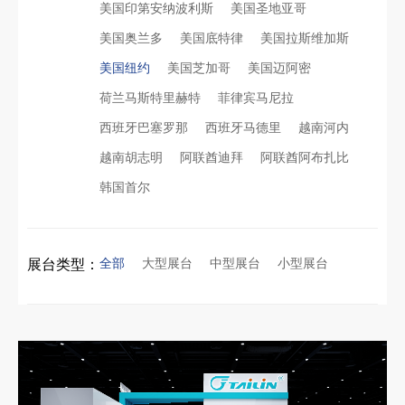
美国印第安纳波利斯
美国圣地亚哥
美国奥兰多
美国底特律
美国拉斯维加斯
美国纽约
美国芝加哥
美国迈阿密
荷兰马斯特里赫特
菲律宾马尼拉
西班牙巴塞罗那
西班牙马德里
越南河内
越南胡志明
阿联酋迪拜
阿联酋阿布扎比
再获殊荣！中励展览荣获世界制药原料中国展可持续金奖
韩国首尔
看得见的品质：人民网对中励展览的采访报道
东南亚厨房用品展简约风展台设计：高转化落地实战指南
全部
大型展台
中型展台
小型展台
展台类型：
拓展新市场：不得不学的境外展览会参展指南
进博会倒计时5天！中励展览奋斗在进博会开幕式之前！
公司国外参展总结报告参考模板范文
凝心聚力，逐浪盛夏｜中励展览 2026 年 7 月莫干山三日团建之旅圆满收官